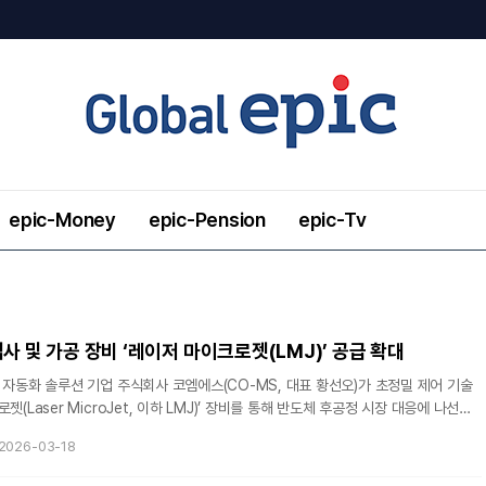
epic-Money
epic-Pension
epic-Tv
사 및 가공 장비 ‘레이저 마이크로젯(LMJ)’ 공급 확대
 자동화 솔루션 기업 주식회사 코엠에스(CO-MS, 대표 황선오)가 초정밀 제어 기술
젯(Laser MicroJet, 이하 LMJ)’ 장비를 통해 반도체 후공정 시장 대응에 나선다
산업에서 후공정(Back-end)의 정밀도와 수율 관리가 중요해짐에 따라, 칩 두께가 얇
2026-03-18
세 크랙(Micro-crack) 및 열 변형(Warpage) 제어가 업계의 과제로 떠올랐다.
de Dicing)이나 일반 건식 레이저 가공 방식의 한계를 보완하는 기술이 요구되는 시점