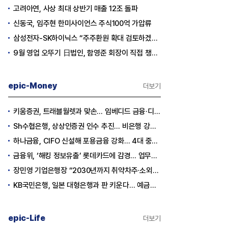
고려아연, 사상 최대 상반기 매출 12조 돌파
신동국, 임주현 한미사이언스 주식100억 가압류
삼성전자-SK하이닉스 “주주환원 확대 검토하겠다”
9월 영업 오뚜기 日법인, 함영준 회장이 직접 챙긴다
epic-Money
더보기
키움증권, 트래블월렛과 맞손… 임베디드 금융·디지털 자산 신사업 추진
Sh수협은행, 상상인증권 인수 추진… 비은행 강화 ‘금융그룹’ 도약 발판
하나금융, CIFO 신설해 포용금융 강화… 4대 중심축 중심 상반기 목표 60% 달성
금융위, ‘해킹 정보유출’ 롯데카드에 감경... 업무정지 1.5개월
장민영 기업은행장 “2030년까지 취약차주·소외계층에 30조원 지원”
KB국민은행, 일본 대형은행과 판 키운다… 예금토큰으로 국가 간 결제 성공
epic-Life
더보기