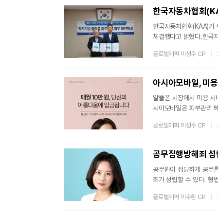
이다. 코엠에스가 선보이는
한국자동차협회(KA
한국자동차협회(KAA)가 
체결했다고 밝혔다.한국자
통안전 교육, 해외 자동차
글로벌에픽 이성수 CP
해 대외 협력 활동을 진
자동차 서비스와 지역 기
AI를 활용한 소개글 작성
아시아모바일, 미용
알뜰폰 시장에서 미용 서
시아모바일은 피부관리 혜
에 자기관리 서비스를 결
글로벌에픽 이성수 CP
며, 이는 월 통신 요금 
스를 정기적으로 이용하도
도입했다. 사용자는 전용
공무집행방해죄 성
공무원이 정당하게 공무를
죄가 성립할 수 있다. 형법에서는 공무집행방해죄에 대해 5년 이하의 징역 내지 1천만 원 이하 벌금으로 처벌
한다고 규정하고 있다. 피해자가 경찰관 등 공무원일 경우 단순 다툼이라 할지라도 무거운 처벌로 이어질 수 있
글로벌에픽 이수환 CP
어 변호사사무실에서 법률
사변호사들은 지적한다. 하지만 술에 취해서 기억이 안 난다는 식의 해명은 상황을 오히려 더 불리하게 만들 뿐