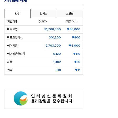
가상화폐 시세
빗썸
업비트
코인원
암호화폐
현재가
기준대비
비트코인
91,768,000
▼86,000
비트코인캐시
301,500
▼800
이더리움
2,703,000
▼6,000
이더리움클래식
9,120
▼110
리플
1,482
▼10
퀀텀
918
▼11