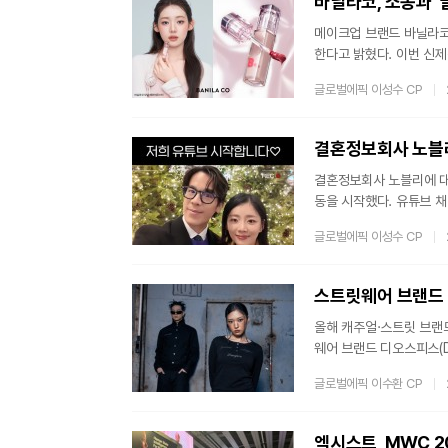
바닐라코, 소봉과 
메이크업 브랜드 바닐라코(B
한다고 밝혔다. 이번 신제
코와 뷰티 크리에이터 ‘소
글로벌에픽 이성수 CP
술에 밀착되어 투명한 발
월 컬러 라인업 확대 및 
러를 추가해 라인업을 확장
결혼정보회사 노블리
결혼정보회사 노블리에 대
동을 시작했다. 유튜브 채
의 현생 스타일 사랑, 일,
글로벌에픽 이성수 CP
등 생활 기반의 콘텐츠가
다. 해당 영상에는 연애 
슬기)의 데이트 일상이 담
스트릿웨어 브랜드 
올해 캐주얼·스트릿 브랜
웨어 브랜드 디오스피스(
참여한 제품이 아이돌 착
글로벌에픽 이수환 CP
아이템이 커뮤니티와 SN
흐름을 보이면서 디오스피스
S 컬렉션 ‘BACK TO 