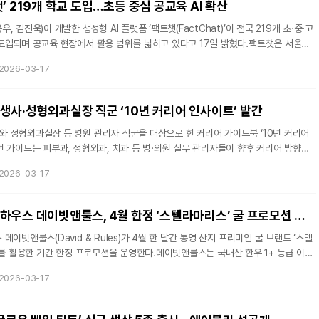
’ 219개 학교 도입…초등 중심 공교육 AI 확산
 김진욱)이 개발한 생성형 AI 플랫폼 ‘팩트챗(FactChat)’이 전국 219개 초·중·고
도입되며 공교육 현장에서 활용 범위를 넓히고 있다고 17일 밝혔다.팩트챗은 서울대,
 대학에 도입되며 대학가에서 생성형 AI 활용 기반을 구축해 온 서비스다. 대학에서 검
2026-03-17
 바탕으로 최근 초·중·고교로 확산되며 교육 현장의 디지털 전환을 지원하고 있다.초중
 도입 속도는 빠르게 증가했다. 지난해 9월 약 70개교 수준이던 도입 학교 수는 한
섰고, 이후 반년 만에 219개교로 확대됐다.특히 초등학교 비중
생사·성형외과실장 직군 ‘10년 커리어 인사이트’ 발간
 성형외과실장 등 병원 관리자 직군을 대상으로 한 커리어 가이드북 ‘10년 커리어
 가이드는 피부과, 성형외과, 치과 등 병·의원 실무 관리자들이 향후 커리어 방향을
로의 확장 가능성을 설계할 수 있도록 기획됐다.세마컨설팅 측은 병원 실장 및 관리자
2026-03-17
 역할 확장, 이직, 창업, 컨설팅 등 진로 선택의 상황에 놓이나 관련 체계적 정보가
다. 이에 따라 현장 경험 기반의 커리어 전략을 제시하는 데 초점을 맞췄다고 설명했
이트’는 병원 관리자들이 경험하는 커리어 단계별 고민을 구조
하이엔드 스테이크 하우스 데이빗앤룰스, 4월 한정 ‘스텔라마리스’ 굴 프로모션 운영
이빗앤룰스(David & Rules)가 4월 한 달간 통영 산지 프리미엄 굴 브랜드 ‘스텔
is)’를 활용한 기간 한정 프로모션을 운영한다.데이빗앤룰스는 국내산 한우 1+ 등급 이상
내 드라이에이저에서 일정 기간 숙성한 뒤 스테이크로 제공하고 있다. 주요 메뉴는 드라
2026-03-17
본, 포터하우스 등으로, 숙성 한우 특유의 풍미와 식감을 살린 점이 특징이다.이번 프
에서 생산·관리되는 프리미엄 굴 브랜드 ‘스텔라마리스’를 활용한 한정 메뉴를 선보이
데이빗앤룰스는 숙성 한우 스테이크를 중심으로 한 기존 메