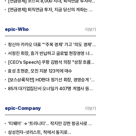
[연금경제] 코스피 8,000 시대, 퇴직연금 투자자는 왜 지금 FOMO를 경계해야 하는가
[연금경제] 퇴직연금 투자, 지금 당신의 계좌는 어느 편인가?
epic-Who
더보기
정신아 카카오 대표 “‘주목 경제’ 가고 ‘의도 경제’ 왔다”
서정진 회장, 휴가 반납하고 글로벌 현장경영 나선다
[CEO's Speech] 쿠팡 김범석 의장 "성장 흐름은 변하지 않았다"
효성 조현준, 모친 지분 123억에 매수
[보스상륙작전] HD현대 정기선 회장, 경영승계 ‘큰 걸음’
85개 대기업집단서 오너일가 407명 계열사 등기임원 등재
epic-Company
더보기
‘티웨이’ → ‘트리니티’… 작지만 강한 항공사로 승부
삼성전자-넷리스트, 적에서 동지로…