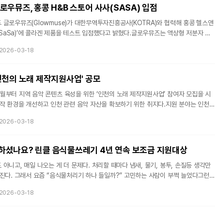
무집행 방해 행위가 고의적이었고 공무원이 입은 피해가 크다면 처벌
우뮤즈, 홍콩 H&B 스토어 사사(SASA) 입점
 글로우뮤즈(Glowmuse)가 대한무역투자진흥공사(KOTRA)와 협력해 홍콩 헬스앤
사(SaSa)’에 콜라겐 제품을 테스트 입점했다고 밝혔다.글로우뮤즈는 액상형 저분자 콜
영하며 국내 시장에서 유통망을 확보해왔다. 브랜드 론칭 4개월 만에 올리브영 온·오
2026-03-18
 초기 건강식품 카테고리 내 판매 순위 상위권을 기록한 바 있다. 해당 제품은 소비
로 시장성을 확인해온 결과로 분석된다.이번 홍콩 사사 입점은 KOTRA의 해외 유통
 진행되었으며, 현지 소비자 반응 확인을 위한 테스트 단계다. 사사는 홍콩
인천의 노래 제작지원사업' 공모
월부터 지역 음악 콘텐츠 육성을 위한 ‘인천의 노래 제작지원사업’ 참여자 모집을 시
창작 환경을 개선하고 인천 관련 음악 자산을 확보하기 위한 취지다.지원 분야는 인천의
을 소재로 한 창작곡 및 리메이크곡이다. 지역의 정체성을 음악적으로 해석하여 대중에게
2026-03-18
굴에 주력한다.최종 선정되는 5개 팀은 음원 제작에 필요한 기술적 지원을 받게 된
지원금은 녹음부터 마스터링까지의 제작 공정에 활용되며, 완성된 곡은 유통 지원을 통
 기반의 작곡가나 프로듀서, 밴드 등 음악 활동가라면 참여 자격이
셨나요? 린클 음식물쓰레기 4년 연속 보조금 지원대상
아니고, 매일 나오는 게 더 문제다. 처리할 때마다 냄새, 물기, 봉투, 손질등 생각만
어진다. 그래서 요즘 “음식물처리기 하나 들일까?” 고민하는 사람이 부쩍 늘었다그런데
국 여러 지자체가 환경보호 방안으로 음식물쓰레기 감량을 위한 음식물처리기 보급 및
2026-03-18
운영하는 추세라, 조건만 맞으면 “사고 싶긴 한데 부담…”이었던 마음이 한결 가벼워
예산·기간·지원 기준은 다르다. 그래서 ‘공고 확인’은 필수!) 지원사업에서 가장 많이 찾
족하는 제품”이다. 그래서인지 음식물처리기 브랜드