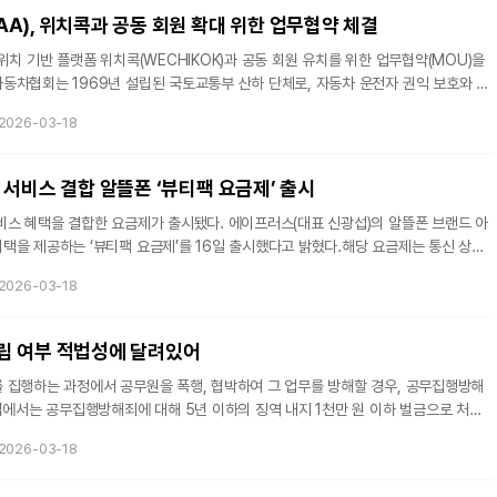
 LMJ 장비는 저압 물줄기 내부에 레이저를 투사해 유도하는 ‘물줄기 가이드
A), 위치콕과 공동 회원 확대 위한 업무협약 체결
위치 기반 플랫폼 위치콕(WECHIKOK)과 공동 회원 유치를 위한 업무협약(MOU)을
동차협회는 1969년 설립된 국토교통부 산하 단체로, 자동차 운전자 권익 보호와 교
 협회 협력 등을 수행하는 기관이다. 기존 회원 기반과 자동차 산업 네트워크를 활용
2026-03-18
행하고 있다.이번 협약은 양측 플랫폼과 회원 네트워크를 연계해 사용자 기반을 넓히고,
반 생활 서비스를 결합하기 위해 추진됐다.위치콕은 사진을 통한 점포 페이지 생성과
 및 상품 등록 자동화 기술을 보유한 위치 기반 플랫폼이다. 잠금화면 노출
 서비스 결합 알뜰폰 ‘뷰티팩 요금제’ 출시
비스 혜택을 결합한 요금제가 출시됐다. 에이프러스(대표 신광섭)의 알뜰폰 브랜드 아
택을 제공하는 ‘뷰티팩 요금제’를 16일 출시했다고 밝혔다.해당 요금제는 통신 상품
합한 형태로 기획됐다. 가입자에게는 매월 약 10만 원 상당의 뷰티 바우처가 지급되
2026-03-18
대비 높은 수준의 혜택으로 구성됐다. 기존 통신비 절감 중심 상품과 달리 피부관리 서비
록 설계된 것이 특징이다.아시아모바일은 이용 편의를 위해 디지털 관리 시스템을
 링크로 멤버십을 관리하고, 고객센터 예약 기능을 통해 제휴 병원에
립 여부 적법성에 달려있어
 집행하는 과정에서 공무원을 폭행, 협박하여 그 업무를 방해할 경우, 공무집행방해
2026-03-18
상담이 필요하다. 공무집행방해 사건은 보통 음주 상태에서 벌어질 때가 많다고 형