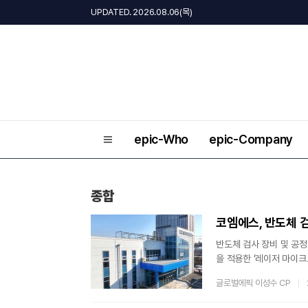
UPDATED. 2026.08.06(목)
epic-Who
epic-Company
종합
코엠에스, 반도체 검
반도체 검사 장비 및 공정
을 적용한 ‘레이저 마이크로
고 밝혔다. 반도체 제조 
글로벌에픽 이성수 CP
아지는 환경에서 발생하는 미
기존의 물리적 절삭(Bla