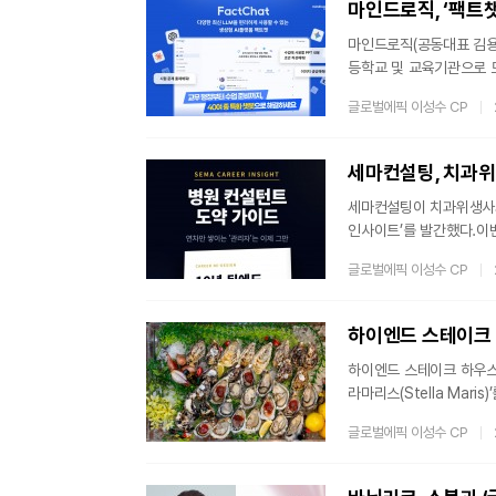
마인드로직, ‘팩트챗
마인드로직(공동대표 김용우,
등학교 및 교육기관으로 
경희대, 숭실대 등 47개
글로벌에픽 이성수 CP
증된 기능과 운영 경험을
고 대상 서비스 출시 이후
달 만에 100개교를 넘어
세마컨설팅, 치과위
세마컨설팅이 치과위생사와
인사이트’를 발간했다.이번
설정하고, 병원 컨설턴트
글로벌에픽 이성수 CP
직군이 일정 연차 이상에서
부족한 실정이라고 분석했
다. ‘10년 커리어 인사
하이엔드 스테이크 하우스 데
라마리스(Stella Mar
의 원육을 엄선해 매장 
글로벌에픽 이성수 CP
이에이징 뉴욕 스트립, 티
로모션은 통영 청정 해역
는 방식으로 진행된다. 