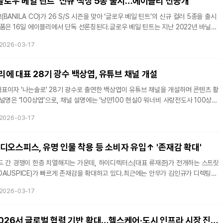
‘글로우 베일 틴트’ 신규 색상 5종 출시…에이블리 선공개
ANILA CO)가 26 S/S 시즌을 맞아 ‘글로우 베일 틴트’의 신규 컬러 5종을 출시
품은 16일 에이블리에서 단독 선론칭된다.글로우 베일 틴트는 지난 2022년 바닐라
봉’이 공동 개발한 립 제품으로, 수분감이 포함된 텍스처가 특징이다. 해당 제품은 입
2026-03-17
색을 유지하도록 설계됐으며 끈적임을 줄인 포뮬라를 적용했다.바닐라코는 지난해 7
패키지 디자인 리뉴얼을 진행한 데 이어, 이번 26 S/S 시즌에는 라이트 톤의 신규 컬
했다. 기존의 브라운 무드 중심 구성에서 S/S 시즌에 맞춘 부드러운 라
에 대표 28기 광수 백상엽, 유튜브 채널 개설
표이자 '나는솔로' 28기 광수로 출연한 백상엽이 유튜브 채널을 개설하며 콘텐츠 활
널명은 ‘100상엽’으로, 채널 설명에는 ‘낭만100 현실0 워너비 사랑전도사 100상엽
 음악, 주부 & 육아 Leggo!’라는 문구가 기재됐다. 채널에서는 일상과 데이트, 음악
2026-03-17
 공개될 예정이다. 첫 영상은 ‘상엽♥슬기 유튜브 시작합니다!’라는 제목으로 업로드됐
예능 프로그램 ‘나는솔로’ 28기에서 최종 커플로 이어졌던 광수 백상엽과 정희(본명 김
겼다. 유튜브 채널 개설 소식은 지난 13일, 두 사람의
디오스피스, 유명 인물 착용 등 소비자 유입↑ '존재감 확대'
드 간 경쟁이 한층 치열해지는 가운데, 하이디렉터스(대표 류재준)가 전개하는 스트릿
DAUSPICE)가 빠르게 존재감을 확대하고 있다.최근에는 안무가 김인규가 디렉팅에
용 이슈와 맞물리며 브랜드 인지도를 한층 끌어올렸다. 스웻팬츠와 후드집업 등 주력
2026-03-17
S, 패션 관심층 사이에서 빠르게 회자되며 제품 문의와 소비자 유입이 함께 증가하는
가 대중 접점을 넓히는 데 긍정적인 영향을 주고 있다.이 같은 흐름 속에서 26 S/
ORIGINS’ 역시 이러한 브랜드 방향성을 더욱 선명하게 보여주는 시즌으로 주
엑시스트, MWC 2026서 글로벌 협력 기반 확대…헬스케어·도시 인프라 시장 진입 가속