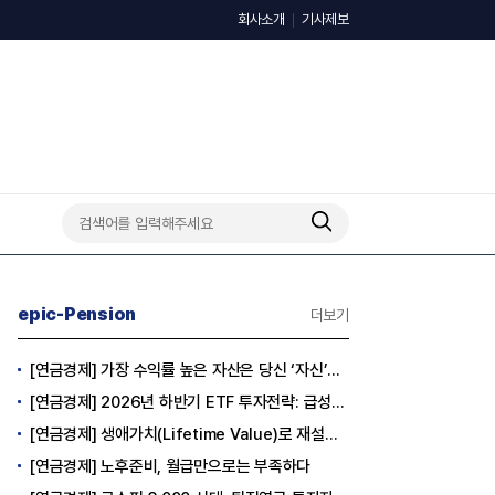
회사소개
기사제보
epic-Pension
더보기
[연금경제] 가장 수익률 높은 자산은 당신 ‘자신’이다
[연금경제] 2026년 하반기 ETF 투자전략: 급성장의 상반기를 접고, 이제 '실적'이 가르는 하반기를 맞다
[연금경제] 생애가치(Lifetime Value)로 재설계하는 은퇴 후 안정적 생활보장과 평생소득 전략
[연금경제] 노후준비, 월급만으로는 부족하다