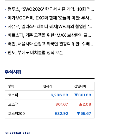
컴투스, ‘SWC2026’ 한국서 시즌 개막…10회 역사를 이어갈 챔피언은 누가 될까
메가MGC커피, EXO와 함께 '오늘의 미션: 무사 퇴근' 포토카드 이벤트 진행
사뮤르, 일러스트레이터 웨지(WEJI)와 협업한 '이너뷰티 홍삼스틱' 공개
베르스파, 기존 고객을 위한 ‘MAX 보상판매 프로모션’ 진행
배민, 서울시와 손잡고 외국인 관광객 위한 'K-배달' 문화 개척
안토, 부에노 비치클럽 정식 오픈
주식시황
항목
현재가
전일대비
코스피
6,296.38
▼301.88
코스닥
801.67
▲2.08
코스피200
982.92
▼55.67