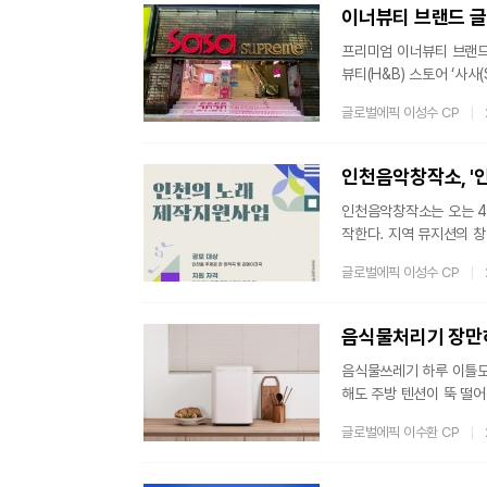
이다. 초범이라도 공
이너뷰티 브랜드 글로
프리미엄 이너뷰티 브랜드
뷰티(H&B) 스토어 ‘사
라겐 제품을 주력으로 운
글로벌에픽 이성수 CP
프라인에 입점했으며, 입점
자 구매 데이터를 기반으
망 연계 지원 사업을 통해
인천음악창작소, '
인천음악창작소는 오는 4
작한다. 지역 뮤지션의 
특산물, 문화, 장소 등
글로벌에픽 이성수 CP
소개할 수 있는 콘텐츠 발
다. 440만 원 규모의 
해 시장에 공개된다.인천
음식물처리기 장만하
음식물쓰레기 하루 이틀도 
해도 주방 텐션이 뚝 떨
여기서 반가운 소식. 전
글로벌에픽 이수환 CP
구매 지원금 제도를 확대 
진다. (물론 지자체마다 
는 건, 결국 “기준을 충