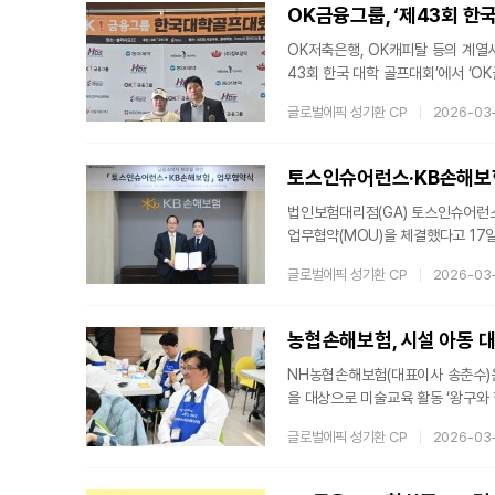
잠재력을 꽃 피우고 더 큰 세상을 
OK금융그룹, ‘제43회 한
OK저축은행, OK캐피탈 등의 계열
43회 한국 대학 골프대회’에서 ‘O
남군에 위치한 솔라시도CC에서 열
글로벌에픽 성기환 CP
2026-03
참여한 가운데 ▲아마추어 대학부 개
총 3라운드로 진행됐다. 프로 대학
며, 아마추어 대학부에서는 단젤라샤
토스인슈어런스·KB손해보험
법인보험대리점(GA) 토스인슈어런스
업무협약(MOU)을 체결했다고 17
사와 GA간 협업을 통해 금융소비자
글로벌에픽 성기환 CP
2026-03
보험 본사에서 열린 협약식 행사에
장) 등 양사 주요 관계자들이 참석했
위한 내부통제 및 자율점검 ▲금융
농협손해보험, 시설 아동 대
NH농협손해보험(대표이사 송춘수)은
을 대상으로 미술교육 활동 ‘왕구와
화 예술 체험의 기회가 적은 소외계
글로벌에픽 성기환 CP
2026-03
회적 가치를 실현하기 위해 기획되
아림봉사단’ 20여명이 참여했다. 
농협손해보험 임직원들은 초록꿈터 