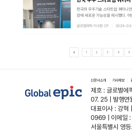
한국의 우주기술 스타트업 쿼터니언(Q
장에 새로운 가능성을 제시했다. 이
우주용 배터리팩이라는 점에서 업계의
글로벌에픽 이수환 CP
2026-03
(InterBattery 2026) 전
플랫폼을 공개했다. 특히 이 배터리
임무에 적합한 고에너지 밀도와 안
1
2
3
4
5
신문사소개
기사제보
제호 : 글로벌에픽(
07. 25 | 발행연월
대표이사 : 강혁 
0969 | 이메일 : 
서울특별시 영등포