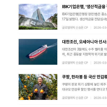
고 있다.이 자리에서 우오현 회장은 
IBK기업은행, ‘생산적금융
IBK기업은행(은행장 장민영)은 중
17일 밝혔다. 생산적금융 전담심사반은 반도체, 이차전지, 바이오, AI 분야 등 혁신기업의 자금 수요에 신속히
대응하기 위해 신설됐다. 여신 심사
글로벌에픽 신승윤 CP
2026-03
돼 자금 공급의 속도와 효율성을 높일 예정이다. 또한 3영업일 이내 심사 완료 체
위원의 컨설팅 결과를 심사에 반영했
금 공급을 
대한조선이 3월에도 수주 랠리를 이어
히, 최근 중동발 지정학적 위기로 
대한조선은 지난 3월 16일, 오세아
글로벌에픽 신승윤 CP
2026-03
한 건조 계약을 체결했다고 밝혔다.
성공하며 연초의 수주 열기를 이어가
기록, 1분기가 채 끝나기도 전에 수
쿠팡, 한라봉 등 국산 만감
쿠팡이 판로 위기 상황에 놓인 제
대규모 만감류 할인 행사를 연다고 
락, 소득 감소 위기에 놓인 제주 농
글로벌에픽 신승윤 CP
2026-03
한라봉과 천혜향, 레드향 등의 출하
별하다.이번 제주 농가 상생 기획전