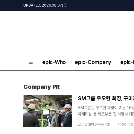
UPDATED. 2026.08.07(금)
epic-Who
epic-Company
epic
Company PR
SM그룹 우오현 회장, 구
SM그룹은 우오현 회장이 지난 16
이케미칼 등 제조부문 전 계열사 대
계열사별 현장점검과 함께 로봇, 인
글로벌에픽 신승윤 CP
2026-03
사단과 그룹 임원진 등 30여명이 
미늄(알루미늄∙자동차 부품), 티케