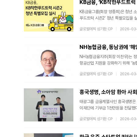
KB금융, ‘KB착한푸드트럭
KB금융그룹(회장 양종희)은 청년 
푸드트럭 시즌2’ 청년 특별모집을 
있어 청년층의 현실적인 창업 방식 
글로벌에픽 성기환 CP
2026-03
리와 외식업에 관심있는 청년들에게
유연한 사업모델로 인식되고 있다. 
요한 맞춤형 지원을 제공함으로써 
NH농협금융, 동남권에 '
NH농협금융지주(회장 이찬우)는 정부
항공산업 지원을 강화하기 위해 '농
는 정부의 동남권 해양·항공 및 전
글로벌에픽 성기환 CP
2026-03
4월 중 설치될 예정이다.NH농협금융
하고 종합금융서비스를 제공해 동남권
신·외환 ▲손해보험은 선박 보험, 적
흥국생명, 소아암 환아 사회
태광그룹 금융계열사인 흥국생명은 
이재단에 기부금 1천만원을 전달했다
고 있는 초등학교 1~2학년 아동들
글로벌에픽 성기환 CP
2026-03
래와의 상호작용을 통해 사회성을 키
성됐다. 프로그램은 주 1회씩 총 3
스럽게 소통하고 관계를 형성할 수 