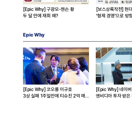
[Epic Why] 구광모-젠슨 황
[보스상륙작전] 현
두 달 만에 재회 왜?
‘형제 경영’으로 방
Epic Why
왜
[Epic Why] 코오롱 이규호
[Epic Why] 네이버
3상 실패 1주일만에 티슈진 2억 매
엔비디아 투자 받은 
수 왜?