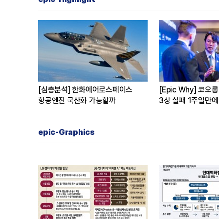
[심층분석] 한화에어로스페이스
[Epic Why] 코오
이유는
항공엔진 국산화 가능할까
3상 실패 1주일만에
수 왜?
epic-Graphics