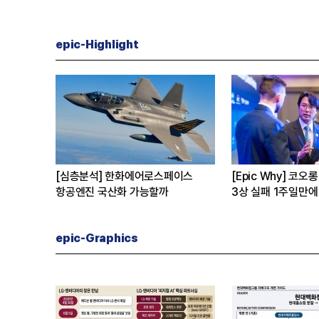
epic-Highlight
ch] 최태원
[심층분석] 포스코, 트리플 코어 투자
[Epic 
클 아닌 산업진화 그
본격화
일까
16조7천억원 투자 재원 마련 전략
은?
epic-Graphics