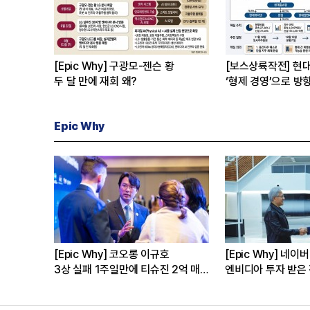
[Epic Why] 구광모-젠슨 황
[보스상륙작전] 현
두 달 만에 재회 왜?
‘형제 경영’으로 방
Epic Why
 정의선 현대차 회장
[Epic Why] 김남구 회장의 ‘보험사
[Epic
은
인수’
삼성·SK
발걸음이 신중해진 배경은?
수는?