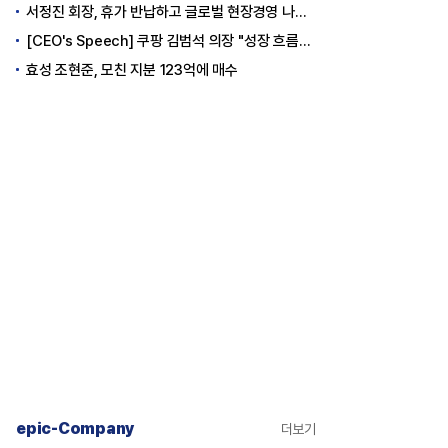
서정진 회장, 휴가 반납하고 글로벌 현장경영 나선다
[CEO's Speech] 쿠팡 김범석 의장 "성장 흐름은 변하지 않았다"
효성 조현준, 모친 지분 123억에 매수
epic-Company
더보기