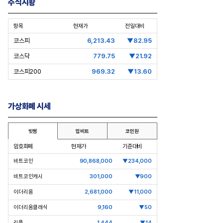
주식시황
항목
현재가
전일대비
코스피
6,213.43
▼82.95
코스닥
779.75
▼21.92
코스피200
969.32
▼13.60
s Speech] 최태원
[심층분석] 포스코, 트리플 코어 투자
가상화폐 시세
 경기사이클 아닌 산업진화 그
본격화
16조7천억원 투자 재원 마련 전략
빗썸
업비트
코인원
은?
암호화폐
현재가
기준대비
비트코인
90,868,000
▼234,000
비트코인캐시
301,000
▼900
이더리움
2,681,000
▼11,000
이더리움클래식
9,160
▼50
리플
1,444
▼14