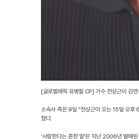
[글로벌에픽 유병철 CP] 가수 전상근이 김연
소속사 측은 9일 “전상근이 오는 15일 오후 
혔다.
'사랑한다는 흔한 말'은 지난 2006년 발매