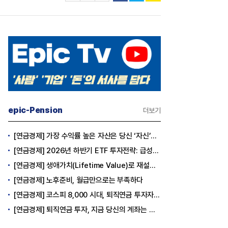
epic-Pension
더보기
[연금경제] 가장 수익률 높은 자산은 당신 ‘자신’이다
[연금경제] 2026년 하반기 ETF 투자전략: 급성장의 상반기를 접고, 이제 '실적'이 가르는 하반기를 맞다
[연금경제] 생애가치(Lifetime Value)로 재설계하는 은퇴 후 안정적 생활보장과 평생소득 전략
[연금경제] 노후준비, 월급만으로는 부족하다
[연금경제] 코스피 8,000 시대, 퇴직연금 투자자는 왜 지금 FOMO를 경계해야 하는가
[연금경제] 퇴직연금 투자, 지금 당신의 계좌는 어느 편인가?