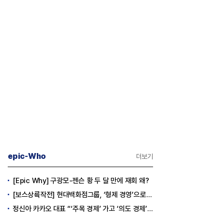
epic-Who
더보기
[Epic Why] 구광모-젠슨 황 두 달 만에 재회 왜?
[보스상륙작전] 현대백화점그룹, ‘형제 경영’으로 방향 틀었다
정신아 카카오 대표 “‘주목 경제’ 가고 ‘의도 경제’ 왔다”