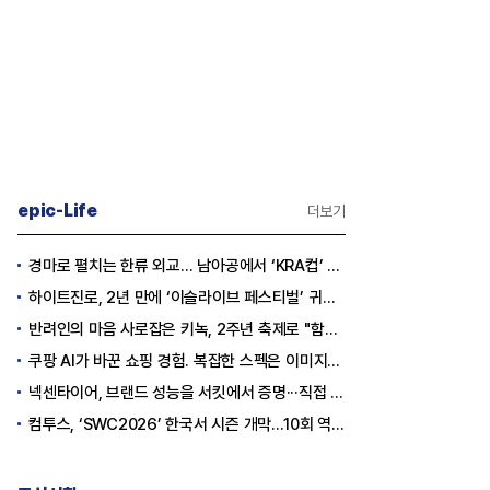
epic-Life
더보기
경마로 펼치는 한류 외교… 남아공에서 ‘KRA컵’ 개최하는 한국마사회
하이트진로, 2년 만에 ‘이슬라이브 페스티벌’ 귀환…25,000명 규모 대확장
반려인의 마음 사로잡은 키녹, 2주년 축제로 "함께하는 즐거움"을 선물하다
쿠팡 AI가 바꾼 쇼핑 경험. 복잡한 스펙은 이미지로, 수백 개 리뷰는 한눈에…
넥센타이어, 브랜드 성능을 서킷에서 증명···직접 체험하는 고객 참여형 마케팅 확대
컴투스, ‘SWC2026’ 한국서 시즌 개막…10회 역사를 이어갈 챔피언은 누가 될까