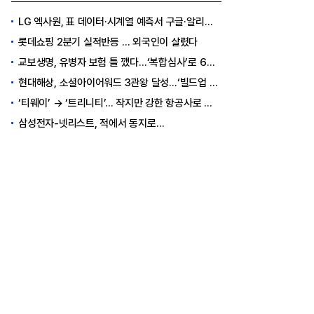
LG 엑사원, 표 데이터·시계열 예측서 구글·알리바바 제쳤다
롯데쇼핑 2분기 실적반등 … 외국인이 살렸다
교보생명, 유병자 보험 틀 깼다…‘복합심사’로 6개월 독점권 획득
현대해상, 소셜아이어워드 3관왕 달성…‘빌드업 육아’ 소통 결실
‘티웨이’ → ‘트리니티’… 작지만 강한 항공사로 승부
삼성전자-넷리스트, 적에서 동지로…