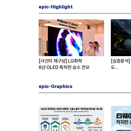
epic-Highlight
 월드컵 무대에 선
[사건의 재구성] LG화학
[심층분석] 삼
6년 OLED 특허전 승소 전모
오
탈출구는?
epic-Graphics