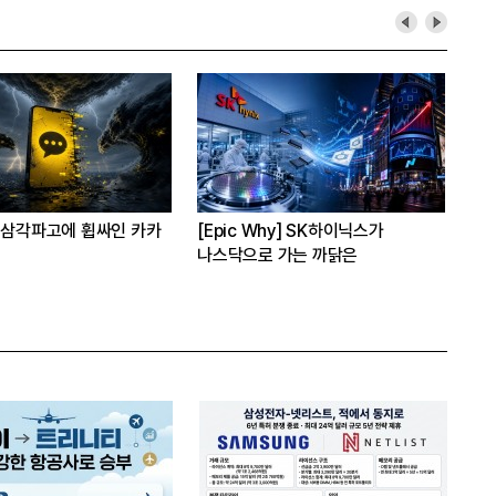
각파고에 휩싸인 카카
[Epic Why] SK하이닉스가
[CEO’
나스닥으로 가는 까닭은
“AI는
자체”