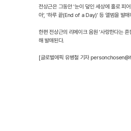
전상근은 그동안 '눈이 덮인 세상에 홀로 피어나
아', '하루 끝(End of a Day)' 등 앨범
한편 전상근의 리메이크 음원 '사랑한다는 흔한
해 발매된다.
[글로벌에픽 유병철 기자 personchosen@hanma