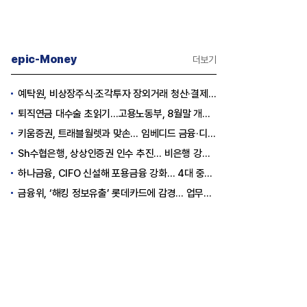
epic-Money
더보기
예탁원, 비상장주식·조각투자 장외거래 청산·결제 인프라 구축 착수
퇴직연금 대수술 초읽기…고용노동부, 8월말 개정안 발표
키움증권, 트래블월렛과 맞손… 임베디드 금융·디지털 자산 신사업 추진
Sh수협은행, 상상인증권 인수 추진… 비은행 강화 ‘금융그룹’ 도약 발판
하나금융, CIFO 신설해 포용금융 강화… 4대 중심축 중심 상반기 목표 60% 달성
금융위, ‘해킹 정보유출’ 롯데카드에 감경... 업무정지 1.5개월