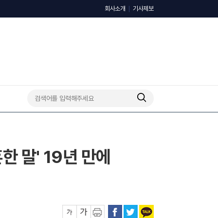
회사소개
기사제보
 말' 19년 만에