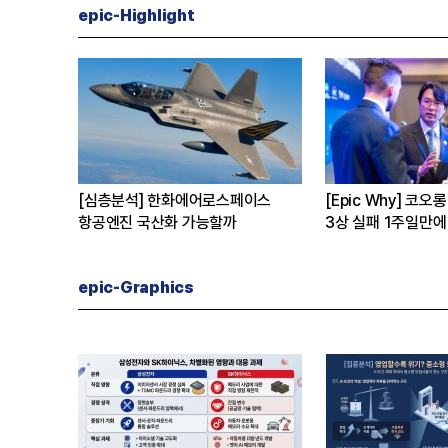
epic-Highlight
규호
[CEO’s Speech] 최태원
[심층분석] 포스코
진 2억 매
“AI는 경기사이클 아닌 산업진화 그
본격화
자체”
16조7천억원 투자
은?
epic-Graphics