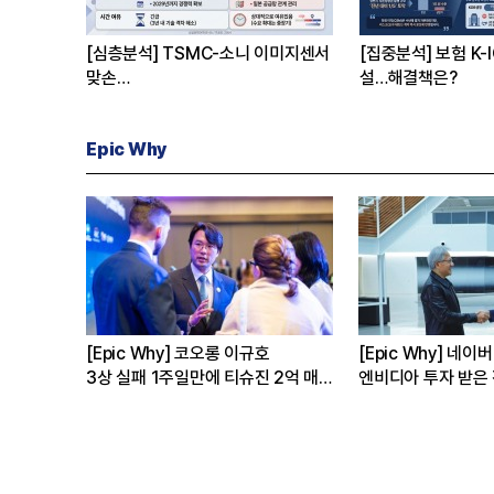
[심층분석] TSMC-소니 이미지센서
[집중분석] 보험 K-
맞손
설…해결책은?
한국의 선택은
Epic Why
[Epic Why] 정의선 현대차 회장
[Epic Why] 김남구
유는
가나에 간 까닭은
인수’
발걸음이 신중해진 배