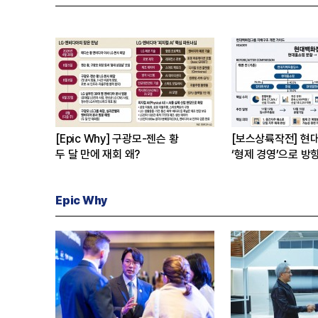
[Epic Why] 구광모-젠슨 황
[보스상륙작전] 현
두 달 만에 재회 왜?
‘형제 경영’으로 방
Epic Why