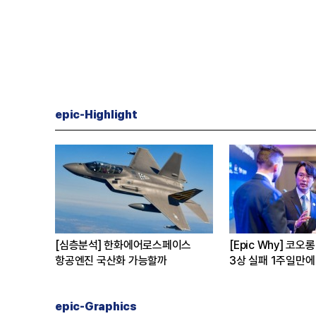
epic-Highlight
[심층분석] 한화에어로스페이스
[Epic Why] 코오
이유는
항공엔진 국산화 가능할까
3상 실패 1주일만에
수 왜?
epic-Graphics