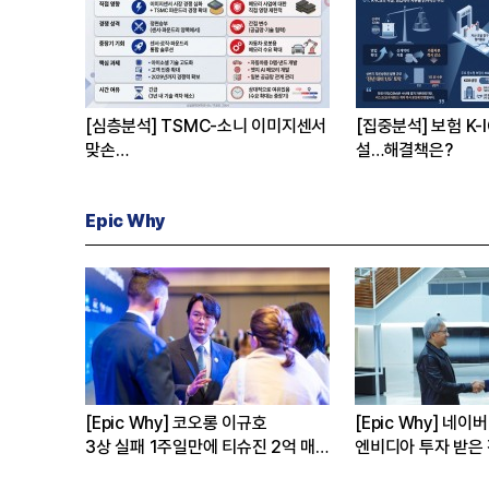
[심층분석] TSMC-소니 이미지센서
[집중분석] 보험 K-
맞손
설…해결책은?
한국의 선택은
Epic Why
[Epic Why] 코오롱 이규호
[Epic Why] 네이버
3상 실패 1주일만에 티슈진 2억 매
엔비디아 투자 받은 진짜 이유
수 왜?