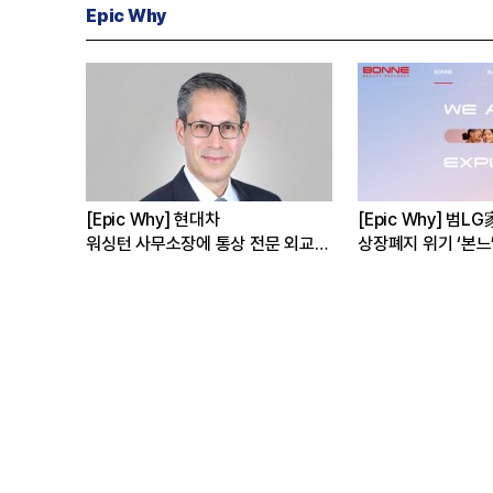
Epic Why
[Epic Why] 삼성·현대차는 왜
[Epic Why] 코오롱
?
적과의 동침’을 할까
3상 실패 1주일만에 
수 왜?