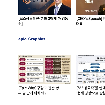
재규 한투운용
[Epic Why] 네이버
[심층분석] 한화
엔비디아 투자 받은 진짜 이유는
항공엔진 국산화 
 지금이라
epic-Graphics
[Epic Why] 구광모-젠슨 황
[보스상륙작전] 현
두 달 만에 재회 왜?
‘형제 경영’으로 방