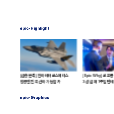
epic-Highlight
] 최태원
[심층분석] 포스코, 트리플 코어 투자
[Epic Wh
 아닌 산업진화 그
본격화
일까
16조7천억원 투자 재원 마련 전략
은?
epic-Graphics