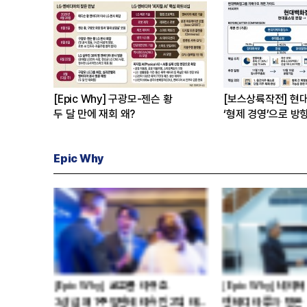
[Epic Why] 구광모-젠슨 황
[보스상륙작전] 현
두 달 만에 재회 왜?
‘형제 경영’으로 방
Epic Why
의선 현대차 회장
[Epic Why] 김남구 회장의 ‘보험사
[Epic W
인수’
삼성·SK에