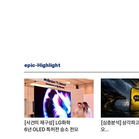
epic-Highlight
선
[사건의 재구성] LG화학
[심층분석] 삼각파고에 휩싸
6년 OLED 특허전 승소 전모
오
탈출구는?