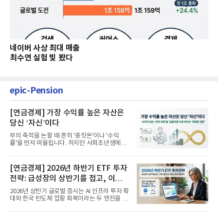
네이버 사상 최대 매출
최수연 실험 빛 봤다
epic-Pension
[연금경제] 가장 수익률 높은 자산은
당신 ‘자신’이다
부의 축적을 논할 때 흔히 '종잣돈'이나 '수익
률'을 먼저 떠올립니다. 하지만 사회초년생에게
가장 거대한 자산은 계좌...
[연금경제] 2026년 하반기 ETF 투자
전략: 급성장의 상반기를 접고, 이제
'실적'이 가르는 하반기를 맞다
2026년 상반기 글로벌 증시는 AI 인프라 투자 확
대와 한국 반도체 업황 회복이라는 두 엔진을 달
고 기록적인 강세장을...