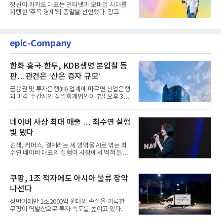
정신아 카카오 대표는 인터넷과 모바일 시대를
지탱한 '주목 경제'의 종말을 선언했다. 광고를
클릭하는 사용자의 눈길...
epic-Company
한화·흥국·한투, KDB생명 본입찰 등
판…관건은 ‘산은 증자 규모’
금융권 및 투자은행(IB) 업계에 따르면 산업은행
과 매각 주간사인 삼일회계법인이 7일 오후 3시
마감한 KDB생명보험 매...
네이버 사상 최대 매출 … 최수연 실험
빛 봤다
검색, 커머스, 결제라는 세 영역을 AI로 엮는 최
수연 네이버 대표의 실험이 시장에서 먹혀 들어
갔다. 이른바 '풀 퍼널...
쿠팡, 1조 적자에도 아시아 물류 장악
나선다
상반기에만 1조2000억 원대의 손실을 기록한
쿠팡이 역발상으로 투자 속도를 높이고 있다. 이
는 단기 수익보다 장기적...