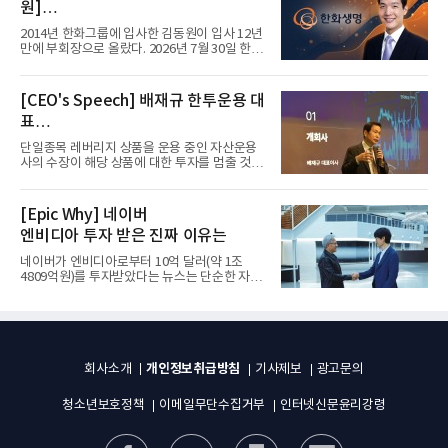
원]
입사 12년 만에 금융계열 수장 등극
2014년 한화그룹에 입사한 김동원이 입사 12년
만에 부회장으로 올랐다. 2026년 7월 30일 한화
그룹이 발표하고 8월 1일...
[CEO's Speech] 배재규 한투운용 대
표
“개별종목 레버리지 투자 지금이라도
단일종목 레버리지 상품을 운용 중인 자산운용
멈춰라”
사의 수장이 해당 상품에 대한 투자를 멈출 것을
당부하는 이례적인 소신...
[Epic Why] 네이버
엔비디아 투자 받은 진짜 이유는
네이버가 엔비디아로부터 10억 달러(약 1조
4809억원)를 투자받았다는 뉴스는 단순한 자금
유치 소식이 아니다. 검색과...
개인정보취급방침
회사소개
기사제보
광고문의
청소년보호정책
이메일무단수집거부
인터넷신문윤리강령