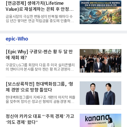
[연금경제] 생애가치(Lifetime
Value)로 재설계하는 은퇴 후 안정적
생활보장과 평생소득 전략
금융시장의 극심한 변동성이 반복될 때마다 수
십 년간 쌓아온 연금 적립금을 중도에 인출하거
나, 장기 포트폴리오를 단...
epic-Who
[Epic Why] 구광모-젠슨 황 두 달 만
에 재회 왜?
구광모 LG그룹 회장이 다음 주 미국 실리콘밸리
의 엔비디아 본사를 찾아 젠슨 황 최고경영자
(CEO)와 재회동한다. 지난...
[보스상륙작전] 현대백화점그룹, ‘형
제 경영’으로 방향 틀었다
현대백화점그룹이 지배구조 개편의 마지막 퍼즐
을 맞추며 정지선·정교선 형제의 공동경영 체제
를 사실상 굳혔다. 중간...
정신아 카카오 대표 “‘주목 경제’ 가고
‘의도 경제’ 왔다”