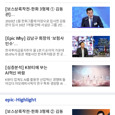
[보스상륙작전-한화 3형제 ① 김동
관]
입사 16년 만에 수석부회장 … 경영승
2010년 1월 한화그룹에 차장으로 입사한 김동
계 ‘초읽기’
관이 입사 16년 7개월 만에 사실상 그룹 2인자
자리에 올랐다. 8월 1일자...
[Epic Why] 김남구 회장의 ‘보험사
인수’
발걸음이 신중해진 배경은?
한국투자금융지주의 올 1분기 순이익 가운데
85.6%가 증권 계열사인 한국투자증권 한 곳에
서 나왔다. 김남구 한국투자...
[심층분석] K뷰티에 부는
AI혁신 바람
K뷰티 업계도 AI를 활용한 산업혁신 경쟁에 들
어갔다.아모레퍼시픽이 연구 특화 생성형 AI 플
랫폼 LEMON을 활용해 연구...
epic-Highlight
[보스상륙작전-한화 3형제 ② 김동