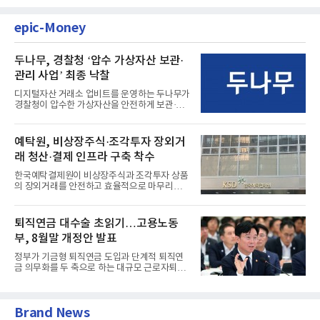
epic-Money
두나무, 경찰청 ‘압수 가상자산 보관·
관리 사업’ 최종 낙찰
디지털자산 거래소 업비트를 운영하는 두나무가
경찰청이 압수한 가상자산을 안전하게 보관·관
리하는 전담 사업자로 ...
예탁원, 비상장주식·조각투자 장외거
래 청산·결제 인프라 구축 착수
한국예탁결제원이 비상장주식과 조각투자 상품
의 장외거래를 안전하고 효율적으로 마무리하기
위한 청산·결제 전용 인...
퇴직연금 대수술 초읽기…고용노동
부, 8월말 개정안 발표
정부가 기금형 퇴직연금 도입과 단계적 퇴직연
금 의무화를 두 축으로 하는 대규모 근로자퇴직
급여보장법(이하 근퇴법)...
Brand News