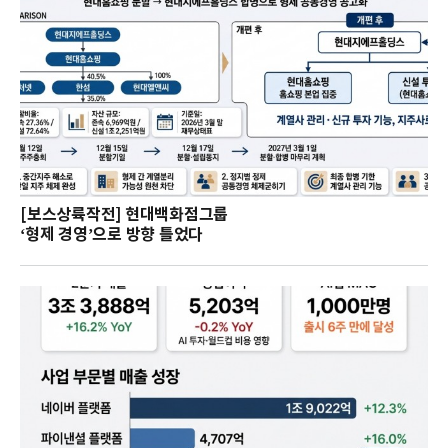
[보스상륙작전] 현대백화점그룹
‘형제 경영’으로 방향 틀었다