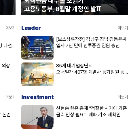
퇴직연금 대수술 초읽기
고용노동부, 8월말 개정안 발표
Leader
더보기
더보기
[보스상륙작전] 김남구 장남 김동윤씨
영 나선
입사 7년 만에 한투증권 임원 승진
석 의장
85개 대기업집단서
오너일가 407명 계열사 등기임원 등
재
Investment
더보기
더보기
신현송 한은 총재 "적절한 시기에 기준
’ 논란
금리 인상 필요"…매파 기조 재확인