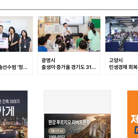
광명시
고양시
솔선수범 '청렴
출생아 증가율 경기도 31개
민생경제 회복
시군 '1위'
성 '투트랙' 