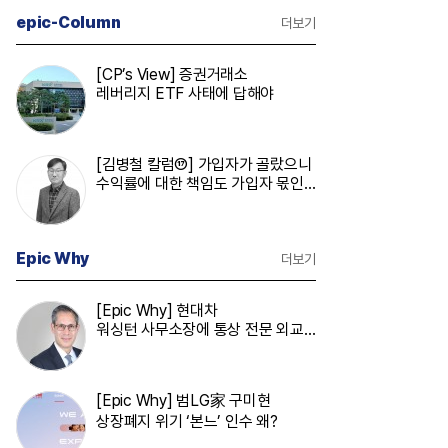
epic-Column
더보기
[CP’s View] 증권거래소
레버리지 ETF 사태에 답해야
[김병철 칼럼⑰] 가입자가 골랐으니
수익률에 대한 책임도 가입자 몫인
가
Epic Why
더보기
[Epic Why] 현대차
워싱턴 사무소장에 통상 전문 외교
관 발탁 왜?
[Epic Why] 범LG家 구미현
상장폐지 위기 ‘본느’ 인수 왜?