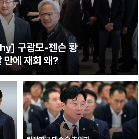
Why] 구광모-젠슨 황
달 만에 재회 왜?