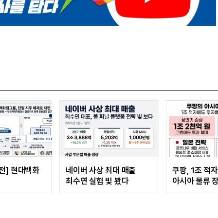
전] 현대백화
네이버 사상 최대 매출
쿠팡, 1조 적
최수연 실험 빛 봤다
아시아 물류 
으로 방향 틀었