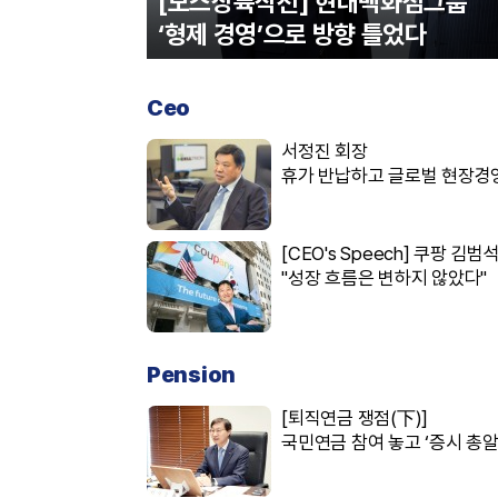
[보스상륙작전] 현대백화점그룹
‘형제 경영’으로 방향 틀었다
Ceo
서정진 회장
휴가 반납하고 글로벌 현장경
다
[CEO's Speech] 쿠팡 김범
"성장 흐름은 변하지 않았다"
Pension
[퇴직연금 쟁점(下)]
국민연금 참여 놓고 ‘증시 총알