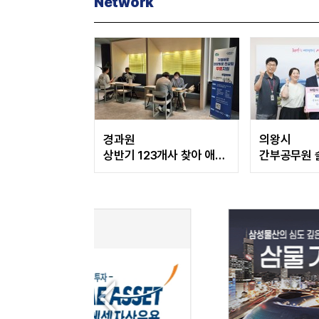
Network
경과원
의왕시
상반기 123개사 찾아 애로
간부공무원 
136건 해결
챌린지' 추진