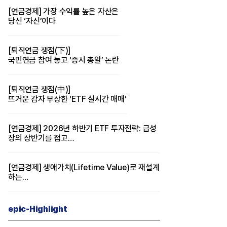
[연금경제] 가장 수익률 높은 자산은
당신 ‘자신’이다
[퇴직연금 쟁점(下)]
국민연금 참여 놓고 ‘증시 총알’ 논란
[퇴직연금 쟁점(中)]
뜨거운 감자 부상한 ‘ETF 실시간 매매’
[연금경제] 2026년 하반기 ETF 투자전략: 급성
장의 상반기를 접고
이제 '실적'이 가르는 하반기를 맞다
[연금경제] 생애가치(Lifetime Value)로 재설계
하는
은퇴 후 안정적 생활보장과 평생소득 전략
epic-Highlight