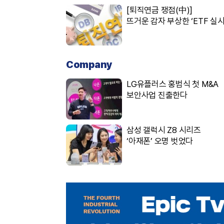
[퇴직연금 쟁점(中)]
뜨거운 감자 부상한 ‘ETF 실시
Company
LG유플러스 홍범식 첫 M&A
보안사업 진출한다
삼성 갤럭시 Z8 시리즈
‘아재폰’ 오명 벗었다