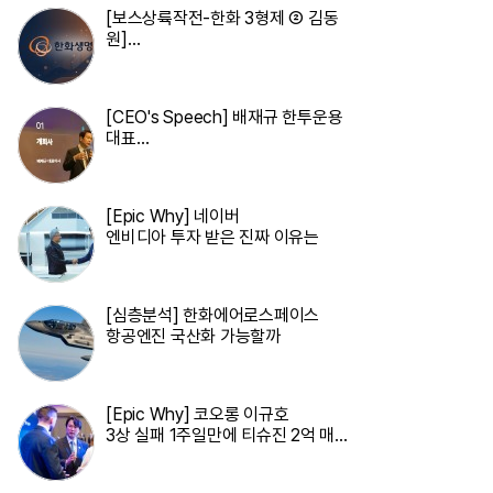
[보스상륙작전-한화 3형제 ② 김동
원]
입사 12년 만에 금융계열 수장 등극
[CEO's Speech] 배재규 한투운용
대표
“개별종목 레버리지 투자 지금이라
도 멈춰라”
[Epic Why] 네이버
엔비디아 투자 받은 진짜 이유는
[심층분석] 한화에어로스페이스
항공엔진 국산화 가능할까
[Epic Why] 코오롱 이규호
3상 실패 1주일만에 티슈진 2억 매
수 왜?