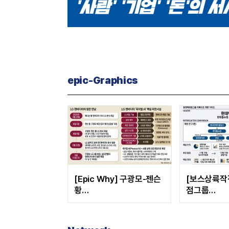
epic-Graphics
[Epic Why] 구광모-젠슨
[보스상륙작
황
점그룹
두 달 만에 재회 왜?
‘형제 경영’
다