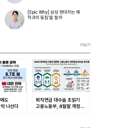
[Epic Why] 삼성·현대차는 왜
적과의 동침’을 할까
더보기
자에도
퇴직연금 대수술 초읽기
장악 나선다
고용노동부, 8월말 개정안
발표