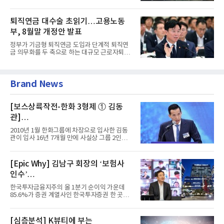
위한 청산·결제 전용 인...
퇴직연금 대수술 초읽기…고용노동
부, 8월말 개정안 발표
정부가 기금형 퇴직연금 도입과 단계적 퇴직연
금 의무화를 두 축으로 하는 대규모 근로자퇴직
급여보장법(이하 근퇴법)...
Brand News
[보스상륙작전-한화 3형제 ① 김동
관]
입사 16년 만에 수석부회장 … 경영승
2010년 1월 한화그룹에 차장으로 입사한 김동
계 ‘초읽기’
관이 입사 16년 7개월 만에 사실상 그룹 2인자
자리에 올랐다. 8월 1일자...
[Epic Why] 김남구 회장의 ‘보험사
인수’
발걸음이 신중해진 배경은?
한국투자금융지주의 올 1분기 순이익 가운데
85.6%가 증권 계열사인 한국투자증권 한 곳에
서 나왔다. 김남구 한국투자...
[심층분석] K뷰티에 부는