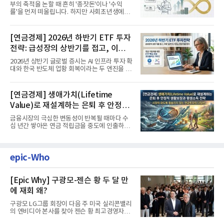
부의 축적을 논할 때 흔히 '종잣돈'이나 '수익
률'을 먼저 떠올립니다. 하지만 사회초년생에게
가장 거대한 자산은 계좌...
[연금경제] 2026년 하반기 ETF 투자
전략: 급성장의 상반기를 접고, 이제
'실적'이 가르는 하반기를 맞다
2026년 상반기 글로벌 증시는 AI 인프라 투자 확
대와 한국 반도체 업황 회복이라는 두 엔진을 달
고 기록적인 강세장을...
[연금경제] 생애가치(Lifetime
Value)로 재설계하는 은퇴 후 안정적
생활보장과 평생소득 전략
금융시장의 극심한 변동성이 반복될 때마다 수
십 년간 쌓아온 연금 적립금을 중도에 인출하거
나, 장기 포트폴리오를 단...
epic-Who
[Epic Why] 구광모-젠슨 황 두 달 만
에 재회 왜?
구광모 LG그룹 회장이 다음 주 미국 실리콘밸리
의 엔비디아 본사를 찾아 젠슨 황 최고경영자
(CEO)와 재회동한다. 지난...