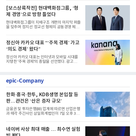
[보스상륙작전] 현대백화점그룹, ‘형
제 경영’으로 방향 틀었다
현대백화점그룹이 지배구조 개편의 마지막 퍼즐
을 맞추며 정지선·정교선 형제의 공동경영 체제
를 사실상 굳혔다. 중간...
정신아 카카오 대표 “‘주목 경제’ 가고
‘의도 경제’ 왔다”
정신아 카카오 대표는 인터넷과 모바일 시대를
지탱한 '주목 경제'의 종말을 선언했다. 광고를
클릭하는 사용자의 눈길...
epic-Company
한화·흥국·한투, KDB생명 본입찰 등
판…관건은 ‘산은 증자 규모’
금융권 및 투자은행(IB) 업계에 따르면 산업은행
과 매각 주간사인 삼일회계법인이 7일 오후 3시
마감한 KDB생명보험 매...
네이버 사상 최대 매출 … 최수연 실험
빛 봤다