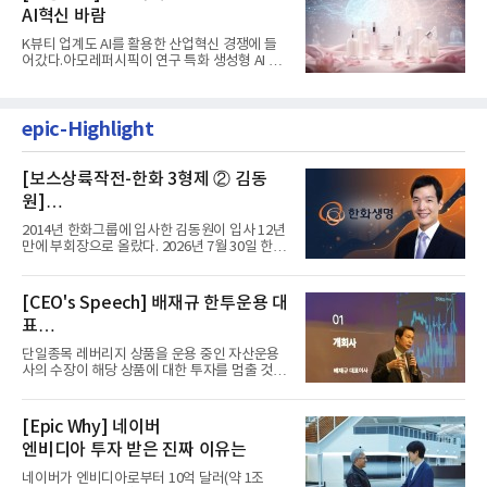
AI혁신 바람
K뷰티 업계도 AI를 활용한 산업혁신 경쟁에 들
어갔다.아모레퍼시픽이 연구 특화 생성형 AI 플
랫폼 LEMON을 활용해 연구...
epic-Highlight
[보스상륙작전-한화 3형제 ② 김동
원]
입사 12년 만에 금융계열 수장 등극
2014년 한화그룹에 입사한 김동원이 입사 12년
만에 부회장으로 올랐다. 2026년 7월 30일 한화
그룹이 발표하고 8월 1일...
[CEO's Speech] 배재규 한투운용 대
표
“개별종목 레버리지 투자 지금이라도
단일종목 레버리지 상품을 운용 중인 자산운용
멈춰라”
사의 수장이 해당 상품에 대한 투자를 멈출 것을
당부하는 이례적인 소신...
[Epic Why] 네이버
엔비디아 투자 받은 진짜 이유는
네이버가 엔비디아로부터 10억 달러(약 1조