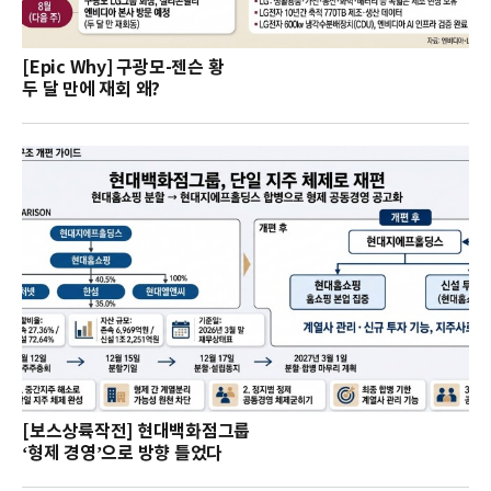
[Epic Why] 구광모-젠슨 황
두 달 만에 재회 왜?
[보스상륙작전] 현대백화점그룹
‘형제 경영’으로 방향 틀었다