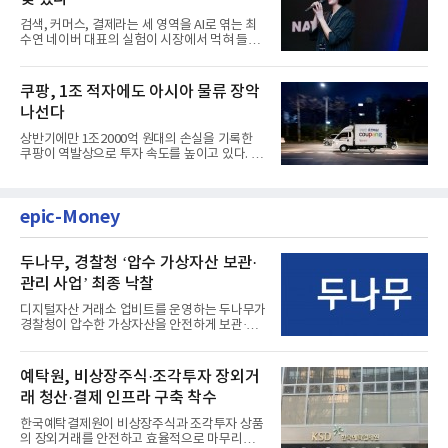
검색, 커머스, 결제라는 세 영역을 AI로 엮는 최
수연 네이버 대표의 실험이 시장에서 먹혀 들어
갔다. 이른바 '풀 퍼널...
쿠팡, 1조 적자에도 아시아 물류 장악
나선다
상반기에만 1조2000억 원대의 손실을 기록한
쿠팡이 역발상으로 투자 속도를 높이고 있다. 이
는 단기 수익보다 장기적...
epic-Money
두나무, 경찰청 ‘압수 가상자산 보관·
관리 사업’ 최종 낙찰
디지털자산 거래소 업비트를 운영하는 두나무가
경찰청이 압수한 가상자산을 안전하게 보관·관
리하는 전담 사업자로 ...
예탁원, 비상장주식·조각투자 장외거
래 청산·결제 인프라 구축 착수
한국예탁결제원이 비상장주식과 조각투자 상품
의 장외거래를 안전하고 효율적으로 마무리하기