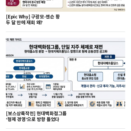
[Epic Why] 구광모-젠슨 황
두 달 만에 재회 왜?
[보스상륙작전] 현대백화점그룹
‘형제 경영’으로 방향 틀었다