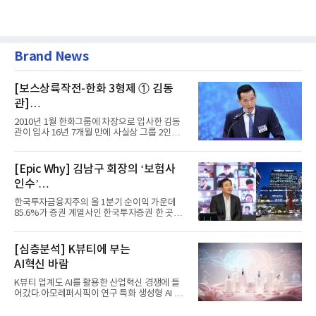
Brand News
[보스상륙작전-한화 3형제 ① 김동
관]
입사 16년 만에 수석부회장 … 경영승
2010년 1월 한화그룹에 차장으로 입사한 김동
계 ‘초읽기’
관이 입사 16년 7개월 만에 사실상 그룹 2인자
자리에 올랐다. 8월 1일자...
[Epic Why] 김남구 회장의 ‘보험사
인수’
발걸음이 신중해진 배경은?
한국투자금융지주의 올 1분기 순이익 가운데
85.6%가 증권 계열사인 한국투자증권 한 곳에
서 나왔다. 김남구 한국투자...
[심층분석] K뷰티에 부는
AI혁신 바람
K뷰티 업계도 AI를 활용한 산업혁신 경쟁에 들
어갔다.아모레퍼시픽이 연구 특화 생성형 AI 플
랫폼 LEMON을 활용해 연구...