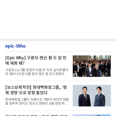
epic-Who
[Epic Why] 구광모-젠슨 황 두 달 만
에 재회 왜?
구광모 LG그룹 회장이 다음 주 미국 실리콘밸리
의 엔비디아 본사를 찾아 젠슨 황 최고경영자
(CEO)와 재회동한다. 지난...
[보스상륙작전] 현대백화점그룹, ‘형
제 경영’으로 방향 틀었다
현대백화점그룹이 지배구조 개편의 마지막 퍼즐
을 맞추며 정지선·정교선 형제의 공동경영 체제
를 사실상 굳혔다. 중간...