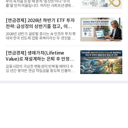
부의 축적을 논할 때 흔히 '종잣돈'이나 '수익
률'을 먼저 떠올립니다. 하지만 사회초년생에게
가장 거대한 자산은 계좌...
[연금경제] 2026년 하반기 ETF 투자
전략: 급성장의 상반기를 접고, 이제
'실적'이 가르는 하반기를 맞다
2026년 상반기 글로벌 증시는 AI 인프라 투자 확
대와 한국 반도체 업황 회복이라는 두 엔진을 달
고 기록적인 강세장을...
[연금경제] 생애가치(Lifetime
Value)로 재설계하는 은퇴 후 안정적
생활보장과 평생소득 전략
금융시장의 극심한 변동성이 반복될 때마다 수
십 년간 쌓아온 연금 적립금을 중도에 인출하거
나, 장기 포트폴리오를 단...