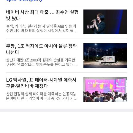
네이버 사상 최대 매출 … 최수연 실험
빛 봤다
검색, 커머스, 결제라는 세 영역을 AI로 엮는 최
수연 네이버 대표의 실험이 시장에서 먹혀 들어
갔다. 이른바 '풀 퍼널...
쿠팡, 1조 적자에도 아시아 물류 장악
나선다
상반기에만 1조2000억 원대의 손실을 기록한
쿠팡이 역발상으로 투자 속도를 높이고 있다. 이
는 단기 수익보다 장기적...
LG 엑사원, 표 데이터·시계열 예측서
구글·알리바바 제쳤다
산업 현장의 실제 데이터를 예측하는 인공지능
분야에서 한국 기업이 미국과 중국의 거대 기술
기업들을 제치고 세계 ...