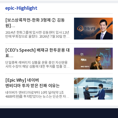
epic-Highlight
[보스상륙작전-한화 3형제 ② 김동
원]
입사 12년 만에 금융계열 수장 등극
2014년 한화그룹에 입사한 김동원이 입사 12년
만에 부회장으로 올랐다. 2026년 7월 30일 한화
그룹이 발표하고 8월 1일...
[CEO's Speech] 배재규 한투운용 대
표
“개별종목 레버리지 투자 지금이라도
단일종목 레버리지 상품을 운용 중인 자산운용
멈춰라”
사의 수장이 해당 상품에 대한 투자를 멈출 것을
당부하는 이례적인 소신...
[Epic Why] 네이버
엔비디아 투자 받은 진짜 이유는
네이버가 엔비디아로부터 10억 달러(약 1조
4809억원)를 투자받았다는 뉴스는 단순한 자금
유치 소식이 아니다. 검색과...