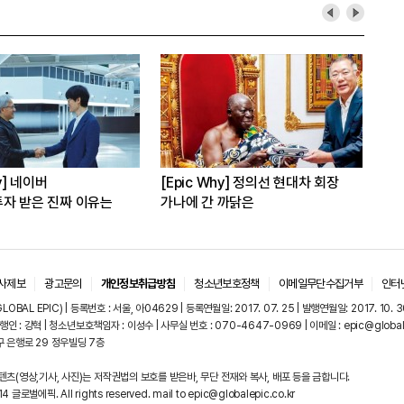
hy] 네이버
[Epic Why] 정의선 현대차 회장
[E
자 받은 진짜 이유는
가나에 간 까닭은
인수
발
사제보
광고문의
개인정보취급방침
청소년보호정책
이메일무단수집거부
인터
OBAL EPIC) | 등록번호 : 서울, 아04629 | 등록연월일: 2017. 07. 25 | 발행연월일: 2017. 10. 3
행인 : 강혁 | 청소년보호책임자 : 이성수 | 사무실 번호 : 070-4647-0969 | 이메일 : epic@globale
 은행로 29 정우빌딩 7층
츠(영상,기사, 사진)는 저작권법의 보호를 받은바, 무단 전재와 복사, 배포 등을 금합니다.
4 글로벌에픽. All rights reserved. mail to epic@globalepic.co.kr