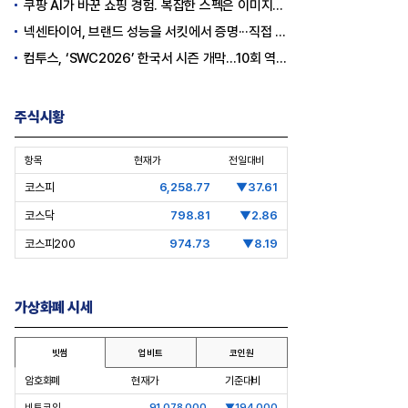
쿠팡 AI가 바꾼 쇼핑 경험. 복잡한 스펙은 이미지로, 수백 개 리뷰는 한눈에…
넥센타이어, 브랜드 성능을 서킷에서 증명···직접 체험하는 고객 참여형 마케팅 확대
컴투스, ‘SWC2026’ 한국서 시즌 개막…10회 역사를 이어갈 챔피언은 누가 될까
주식시황
항목
현재가
전일대비
코스피
6,258.77
▼37.61
코스닥
798.81
▼2.86
코스피200
974.73
▼8.19
가상화폐 시세
빗썸
업비트
코인원
암호화폐
현재가
기준대비
비트코인
91,078,000
▼194,000