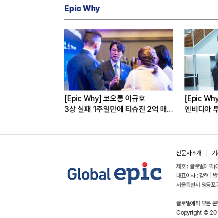
Epic Why
성·현대차는 왜
[Epic Why] 코오롱 이규호
[Epic W
까
3상 실패 1주일만에 티슈진 2억 매
엔비디아 투
수 왜?
신문사소개
기
제호 : 글로벌에픽(GL
대표이사 : 강혁 | 발
서울특별시 영등포구
글로벌에픽 모든 콘텐
Copyright © 201