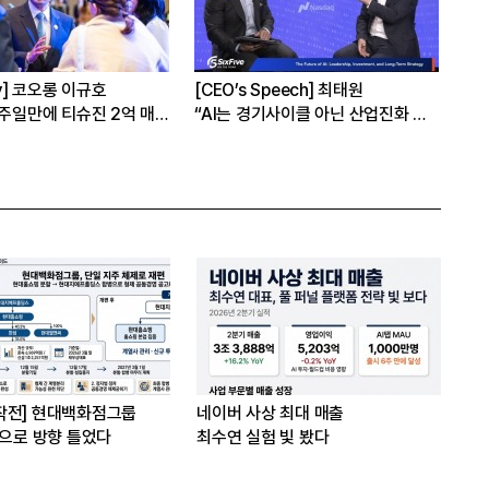
hy] 코오롱 이규호
[CEO’s Speech] 최태원
[심
1주일만에 티슈진 2억 매
“AI는 경기사이클 아닌 산업진화 그
본
자체”
16
은?
작전] 현대백화점그룹
네이버 사상 최대 매출
’으로 방향 틀었다
최수연 실험 빛 봤다