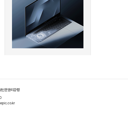
pic Why] 김남구 회장의 ‘보험사
[Epic Why] 러트닉 장관
’
삼성·SK에 생산시설 건설 촉구. 노림
걸음이 신중해진 배경은?
수는?
넷신문윤리강령
0
pic.co.kr