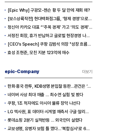
[Epic Why] 구광모-젠슨 황 두 달 만에 재회 왜?
[보스상륙작전] 현대백화점그룹, ‘형제 경영’으로 방향 틀었다
정신아 카카오 대표 “‘주목 경제’ 가고 ‘의도 경제’ 왔다”
서정진 회장, 휴가 반납하고 글로벌 현장경영 나선다
[CEO's Speech] 쿠팡 김범석 의장 "성장 흐름은 변하지 않았다"
효성 조현준, 모친 지분 123억에 매수
epic-Company
더보기
한화·흥국·한투, KDB생명 본입찰 등판…관건은 ‘산은 증자 규모’
네이버 사상 최대 매출 … 최수연 실험 빛 봤다
쿠팡, 1조 적자에도 아시아 물류 장악 나선다
LG 엑사원, 표 데이터·시계열 예측서 구글·알리바바 제쳤다
롯데쇼핑 2분기 실적반등 … 외국인이 살렸다
교보생명, 유병자 보험 틀 깼다…‘복합심사’로 6개월 독점권 획득