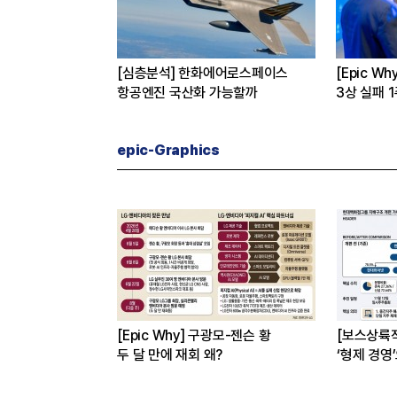
버
[심층분석] 한화에어로스페이스
[Epic W
 진짜 이유는
항공엔진 국산화 가능할까
3상 실패 
수 왜?
epic-Graphics
[Epic Why] 구광모-젠슨 황
[보스상륙
두 달 만에 재회 왜?
‘형제 경영