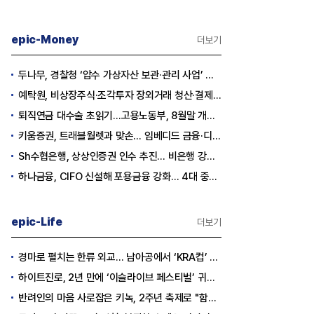
epic-Money
더보기
두나무, 경찰청 ‘압수 가상자산 보관·관리 사업’ 최종 낙찰
예탁원, 비상장주식·조각투자 장외거래 청산·결제 인프라 구축 착수
퇴직연금 대수술 초읽기…고용노동부, 8월말 개정안 발표
키움증권, 트래블월렛과 맞손… 임베디드 금융·디지털 자산 신사업 추진
Sh수협은행, 상상인증권 인수 추진… 비은행 강화 ‘금융그룹’ 도약 발판
하나금융, CIFO 신설해 포용금융 강화… 4대 중심축 중심 상반기 목표 60% 달성
epic-Life
더보기
경마로 펼치는 한류 외교… 남아공에서 ‘KRA컵’ 개최하는 한국마사회
하이트진로, 2년 만에 ‘이슬라이브 페스티벌’ 귀환…25,000명 규모 대확장
반려인의 마음 사로잡은 키녹, 2주년 축제로 "함께하는 즐거움"을 선물하다