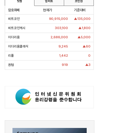
빗썸
업비트
코인원
암호화폐
현재가
기준대비
비트코인
90,915,000
▲135,000
비트코인캐시
303,100
▲1,800
이더리움
2,686,000
▲5,000
이더리움클래식
9,245
▲60
리플
1,442
0
퀀텀
919
▲3
pic Why] 김남구 회장의 ‘보험사
[Epic Why] 러트닉 장관
’
삼성·SK에 생산시설 건설 촉구. 노림
걸음이 신중해진 배경은?
수는?