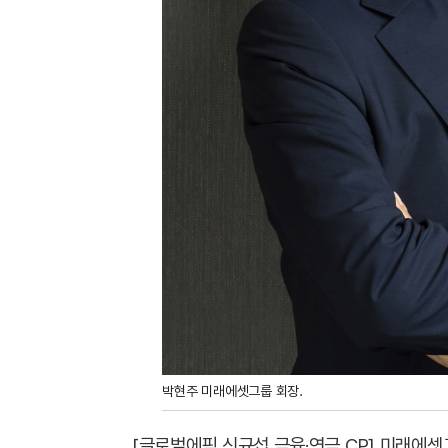
박현주 미래에셋그룹 회장.
[글로벌에픽 신규섭 금융·연금 CP] 미래에