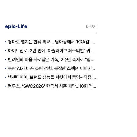
epic-Life
더보기
경마로 펼치는 한류 외교… 남아공에서 ‘KRA컵’ 개최하는 한국마사회
하이트진로, 2년 만에 ‘이슬라이브 페스티벌’ 귀환…25,000명 규모 대확장
반려인의 마음 사로잡은 키녹, 2주년 축제로 "함께하는 즐거움"을 선물하다
쿠팡 AI가 바꾼 쇼핑 경험. 복잡한 스펙은 이미지로, 수백 개 리뷰는 한눈에…
넥센타이어, 브랜드 성능을 서킷에서 증명···직접 체험하는 고객 참여형 마케팅 확대
컴투스, ‘SWC2026’ 한국서 시즌 개막…10회 역사를 이어갈 챔피언은 누가 될까