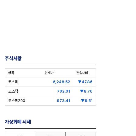
주식시황
층분석] 포스코, 트리플 코어 투자
[Epic Why] 한화, KAI 지분 왜 사들
격화
일까
항목
현재가
전일대비
조7천억원 투자 재원 마련 전략
코스피
6,248.52
▼47.86
코스닥
792.91
▼8.76
코스피200
973.41
▼9.51
가상화폐 시세