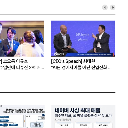
hy] 코오롱 이규호
[CEO’s Speech] 최태원
[심
1주일만에 티슈진 2억 매
“AI는 경기사이클 아닌 산업진화 그
본
자체”
16
은?