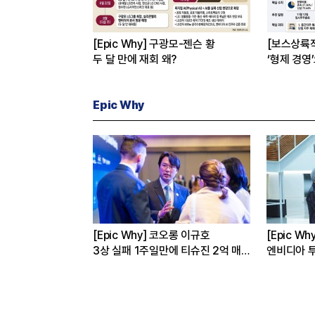
[Epic Why] 구광모-젠슨 황
[보스상륙
두 달 만에 재회 왜?
‘형제 경영
Epic Why
성·현대차는 왜
[Epic Why] 코오롱 이규호
[Epic W
까
3상 실패 1주일만에 티슈진 2억 매
엔비디아 투
수 왜?