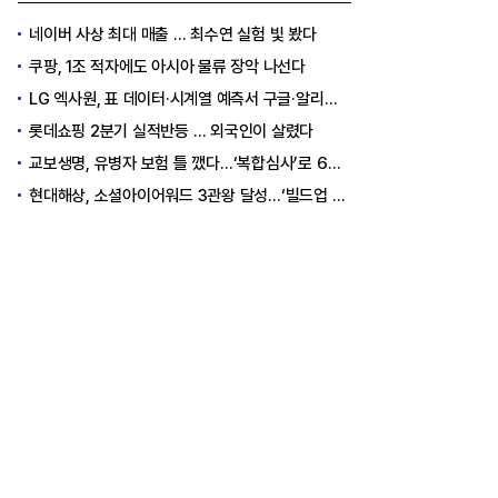
네이버 사상 최대 매출 … 최수연 실험 빛 봤다
쿠팡, 1조 적자에도 아시아 물류 장악 나선다
LG 엑사원, 표 데이터·시계열 예측서 구글·알리바바 제쳤다
롯데쇼핑 2분기 실적반등 … 외국인이 살렸다
교보생명, 유병자 보험 틀 깼다…‘복합심사’로 6개월 독점권 획득
현대해상, 소셜아이어워드 3관왕 달성…‘빌드업 육아’ 소통 결실