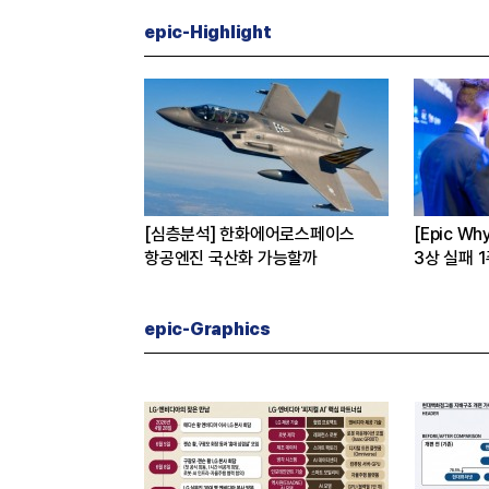
epic-Highlight
버
[심층분석] 한화에어로스페이스
[Epic W
 진짜 이유는
항공엔진 국산화 가능할까
3상 실패 
수 왜?
epic-Graphics