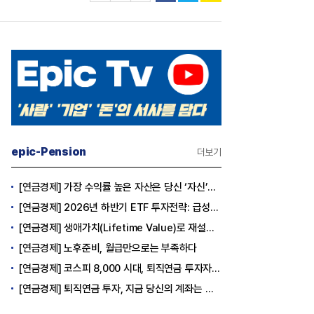
epic-Pension
더보기
[연금경제] 가장 수익률 높은 자산은 당신 ‘자신’이다
[연금경제] 2026년 하반기 ETF 투자전략: 급성장의 상반기를 접고, 이제 '실적'이 가르는 하반기를 맞다
[연금경제] 생애가치(Lifetime Value)로 재설계하는 은퇴 후 안정적 생활보장과 평생소득 전략
[연금경제] 노후준비, 월급만으로는 부족하다
[연금경제] 코스피 8,000 시대, 퇴직연금 투자자는 왜 지금 FOMO를 경계해야 하는가
[연금경제] 퇴직연금 투자, 지금 당신의 계좌는 어느 편인가?