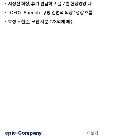
서정진 회장, 휴가 반납하고 글로벌 현장경영 나선다
[CEO's Speech] 쿠팡 김범석 의장 "성장 흐름은 변하지 않았다"
효성 조현준, 모친 지분 123억에 매수
epic-Company
더보기