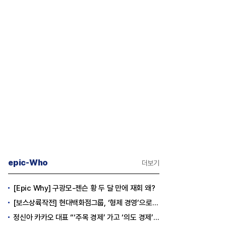
epic-Who
더보기
[Epic Why] 구광모-젠슨 황 두 달 만에 재회 왜?
[보스상륙작전] 현대백화점그룹, ‘형제 경영’으로 방향 틀었다
정신아 카카오 대표 “‘주목 경제’ 가고 ‘의도 경제’ 왔다”