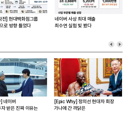
작전] 현대백화점그룹
네이버 사상 최대 매출
’으로 방향 틀었다
최수연 실험 빛 봤다
hy] 네이버
[Epic Why] 정의선 현대차 회장
[E
자 받은 진짜 이유는
가나에 간 까닭은
인수
발