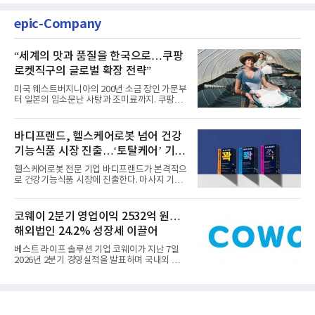
epic-Company
“세계의 맛과 품질을 한국으로…쿠팡
로켓직구의 글로벌 확장 전략”
미국 웨스트버지니아의 200년 소금 장인 가문부
터 일본의 입소문난 사탕과 조미료까지. 쿠팡이
전 세계 숨은 우수 브랜...
바디프랜드, 헬스케어로봇 넘어 건강
기능식품 시장 진출…‘토탈케어’ 기업
으로 변신
헬스케어로봇 전문 기업 바디프랜드가 본격적으
로 건강기능식품 시장에 진출한다. 마사지 기술
만으로는 충분하지 않다...
코웨이 2분기 영업이익 2532억 원…
해외법인 24.2% 성장세 이끌어
베스트 라이프 솔루션 기업 코웨이가 지난 7일
2026년 2분기 경영실적을 발표하며 국내외 시
장에서 견고한 성장세를 입...