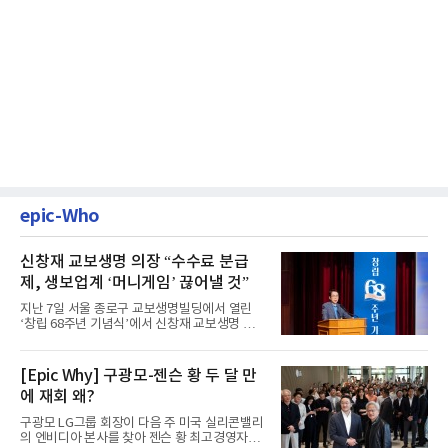
epic-Who
신창재 교보생명 의장 “수수료 분급
제, 생보업계 ‘머니게임’ 끊어낼 것”
지난 7일 서울 종로구 교보생명빌딩에서 열린
‘창립 68주년 기념식’에서 신창재 교보생명 대
표이사 겸 이사회 의장이...
[Epic Why] 구광모-젠슨 황 두 달 만
에 재회 왜?
구광모 LG그룹 회장이 다음 주 미국 실리콘밸리
의 엔비디아 본사를 찾아 젠슨 황 최고경영자