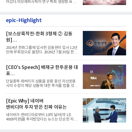
어갔다.아모레퍼시픽이 연구 특화 생성형 AI 플
랫폼 LEMON을 활용해 연구...
epic-Highlight
[보스상륙작전-한화 3형제 ② 김동
원]
입사 12년 만에 금융계열 수장 등극
2014년 한화그룹에 입사한 김동원이 입사 12년
만에 부회장으로 올랐다. 2026년 7월 30일 한화
그룹이 발표하고 8월 1일...
[CEO's Speech] 배재규 한투운용 대
표
“개별종목 레버리지 투자 지금이라도
단일종목 레버리지 상품을 운용 중인 자산운용
멈춰라”
사의 수장이 해당 상품에 대한 투자를 멈출 것을
당부하는 이례적인 소신...
[Epic Why] 네이버
엔비디아 투자 받은 진짜 이유는
네이버가 엔비디아로부터 10억 달러(약 1조
4809억원)를 투자받았다는 뉴스는 단순한 자금
유치 소식이 아니다. 검색과...