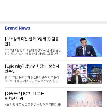
Brand News
[보스상륙작전-한화 3형제 ① 김동
관]
입사 16년 만에 수석부회장 … 경영승
2010년 1월 한화그룹에 차장으로 입사한 김동
계 ‘초읽기’
관이 입사 16년 7개월 만에 사실상 그룹 2인자
자리에 올랐다. 8월 1일자...
[Epic Why] 김남구 회장의 ‘보험사
인수’
발걸음이 신중해진 배경은?
한국투자금융지주의 올 1분기 순이익 가운데
85.6%가 증권 계열사인 한국투자증권 한 곳에
서 나왔다. 김남구 한국투자...
[심층분석] K뷰티에 부는
AI혁신 바람
K뷰티 업계도 AI를 활용한 산업혁신 경쟁에 들