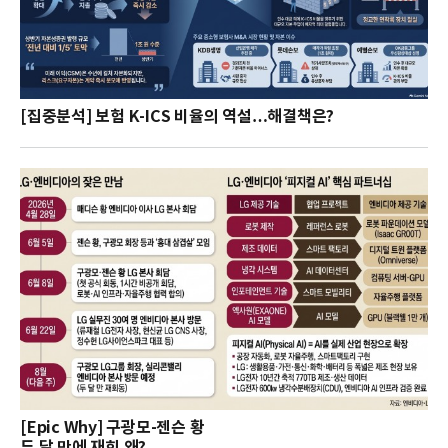
[집중분석] 보험 K-ICS 비율의 역설…해결책은?
[Epic Why] 구광모-젠슨 황
두 달 만에 재회 왜?