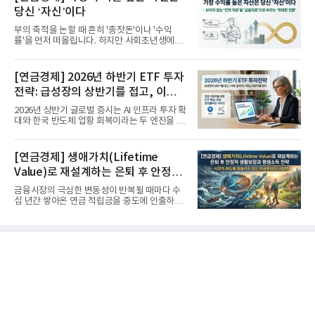
당신 ‘자신’이다
부의 축적을 논할 때 흔히 '종잣돈'이나 '수익
률'을 먼저 떠올립니다. 하지만 사회초년생에게
가장 거대한 자산은 계좌...
[연금경제] 2026년 하반기 ETF 투자
전략: 급성장의 상반기를 접고, 이제
'실적'이 가르는 하반기를 맞다
2026년 상반기 글로벌 증시는 AI 인프라 투자 확
대와 한국 반도체 업황 회복이라는 두 엔진을 달
고 기록적인 강세장을...
[연금경제] 생애가치(Lifetime
Value)로 재설계하는 은퇴 후 안정적
생활보장과 평생소득 전략
금융시장의 극심한 변동성이 반복될 때마다 수
십 년간 쌓아온 연금 적립금을 중도에 인출하거
나, 장기 포트폴리오를 단...