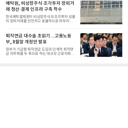
예탁원, 비상장주식·조각투자 장외거
래 청산·결제 인프라 구축 착수
한국예탁결제원이 비상장주식과 조각투자 상품
의 장외거래를 안전하고 효율적으로 마무리하기
위한 청산·결제 전용 인...
퇴직연금 대수술 초읽기…고용노동
부, 8월말 개정안 발표
정부가 기금형 퇴직연금 도입과 단계적 퇴직연
금 의무화를 두 축으로 하는 대규모 근로자퇴직
급여보장법(이하 근퇴법)...