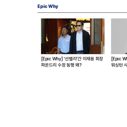
Epic Why
선밸리’간 이재용 회장
[Epic Why] 현대차
[Epic W
 왜?
워싱턴 사무소장에 통상 전문 외교관
상장폐지 위
발탁 왜?