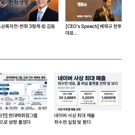
Speech] 배재규 한투운용
[Epic Why] 네이버
[
엔비디아 투자 받은 진짜 이유는
항
 레버리지 투자 지금이라
작전] 현대백화점그룹
네이버 사상 최대 매출
’으로 방향 틀었다
최수연 실험 빛 봤다