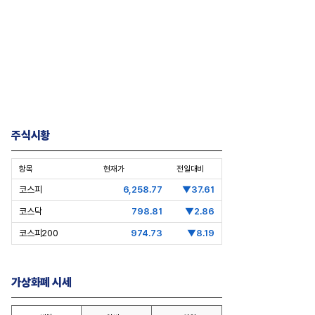
심층분석] 한화에어로스페이스
[Epic Why] 코오롱 이규호
공엔진 국산화 가능할까
3상 실패 1주일만에 티슈진 2억 매
수 왜?
주식시황
항목
현재가
전일대비
코스피
6,258.77
▼37.61
코스닥
798.81
▼2.86
코스피200
974.73
▼8.19
가상화폐 시세