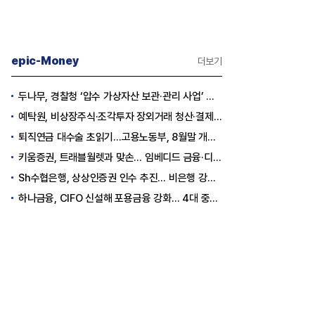
epic-Money
더보기
두나무, 경찰청 ‘압수 가상자산 보관·관리 사업’ 최종 낙찰
예탁원, 비상장주식·조각투자 장외거래 청산·결제 인프라 구축 착수
퇴직연금 대수술 초읽기…고용노동부, 8월말 개정안 발표
키움증권, 트래블월렛과 맞손… 임베디드 금융·디지털 자산 신사업 추진
Sh수협은행, 상상인증권 인수 추진… 비은행 강화 ‘금융그룹’ 도약 발판
하나금융, CIFO 신설해 포용금융 강화… 4대 중심축 중심 상반기 목표 60% 달성