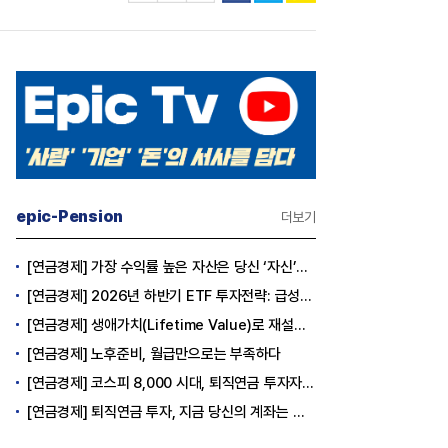
epic-Pension
더보기
[연금경제] 가장 수익률 높은 자산은 당신 ‘자신’이다
[연금경제] 2026년 하반기 ETF 투자전략: 급성장의 상반기를 접고, 이제 '실적'이 가르는 하반기를 맞다
[연금경제] 생애가치(Lifetime Value)로 재설계하는 은퇴 후 안정적 생활보장과 평생소득 전략
[연금경제] 노후준비, 월급만으로는 부족하다
[연금경제] 코스피 8,000 시대, 퇴직연금 투자자는 왜 지금 FOMO를 경계해야 하는가
[연금경제] 퇴직연금 투자, 지금 당신의 계좌는 어느 편인가?