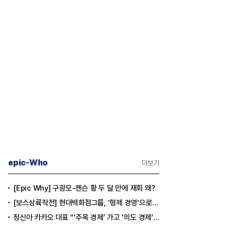
epic-Who
더보기
[Epic Why] 구광모-젠슨 황 두 달 만에 재회 왜?
[보스상륙작전] 현대백화점그룹, ‘형제 경영’으로 방향 틀었다
정신아 카카오 대표 “‘주목 경제’ 가고 ‘의도 경제’ 왔다”