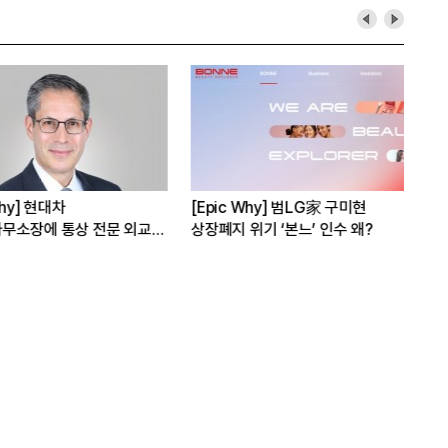
hy] 범LG家 구미현
[Epic Why] 삼성·현대차는 왜
[E
기 ‘본느’ 인수 왜?
적과의 동침’을 할까
3상
수 