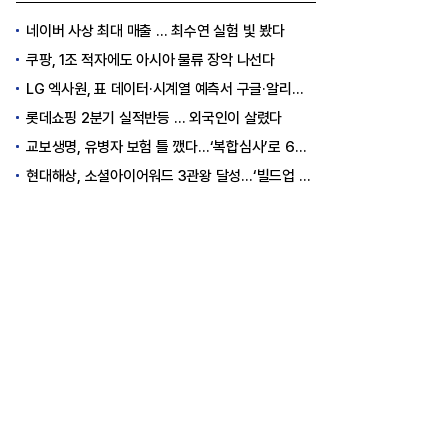
네이버 사상 최대 매출 … 최수연 실험 빛 봤다
쿠팡, 1조 적자에도 아시아 물류 장악 나선다
LG 엑사원, 표 데이터·시계열 예측서 구글·알리바바 제쳤다
롯데쇼핑 2분기 실적반등 … 외국인이 살렸다
교보생명, 유병자 보험 틀 깼다…‘복합심사’로 6개월 독점권 획득
현대해상, 소셜아이어워드 3관왕 달성…‘빌드업 육아’ 소통 결실