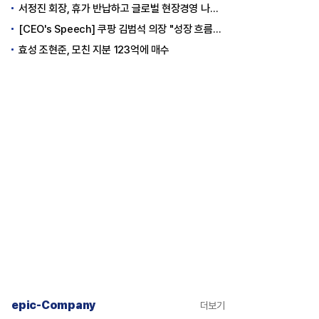
서정진 회장, 휴가 반납하고 글로벌 현장경영 나선다
[CEO's Speech] 쿠팡 김범석 의장 "성장 흐름은 변하지 않았다"
효성 조현준, 모친 지분 123억에 매수
epic-Company
더보기