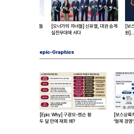
 신유열, 대권 승계
[보스상륙작전-한화 3형제 ② 김동
[CEO's 
원]
대표
입사 12년 만에 금융계열 수장 등극
“개별종목
도 멈춰라”
epic-Graphics
[Epic Why] 구광모-젠슨 황
[보스상륙
두 달 만에 재회 왜?
‘형제 경영