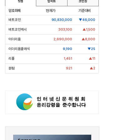
빗썸
업비트
코인원
암호화폐
현재가
기준대비
비트코인
90,830,000
▼46,000
비트코인캐시
303,100
▲1,500
이더리움
2,690,000
▲8,000
이더리움클래식
9,190
▼25
리플
1,451
▲11
pic Why] 코오롱 이규호
[Epic Why] 네이버
퀀텀
921
▲2
 실패 1주일만에 티슈진 2억 매
엔비디아 투자 받은 진짜 이유는
왜?