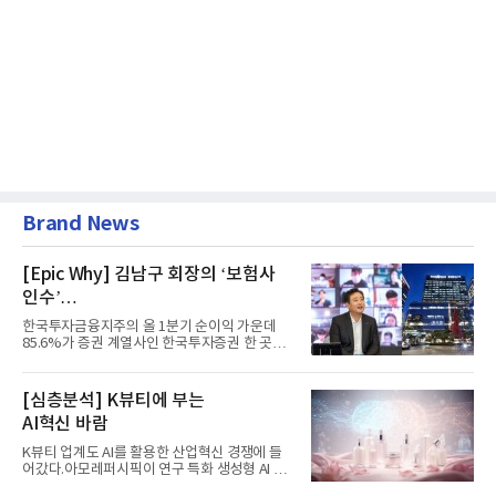
Brand News
[Epic Why] 김남구 회장의 ‘보험사
인수’
발걸음이 신중해진 배경은?
한국투자금융지주의 올 1분기 순이익 가운데
85.6%가 증권 계열사인 한국투자증권 한 곳에
서 나왔다. 김남구 한국투자...
[심층분석] K뷰티에 부는
AI혁신 바람
K뷰티 업계도 AI를 활용한 산업혁신 경쟁에 들
어갔다.아모레퍼시픽이 연구 특화 생성형 AI 플
랫폼 LEMON을 활용해 연구...