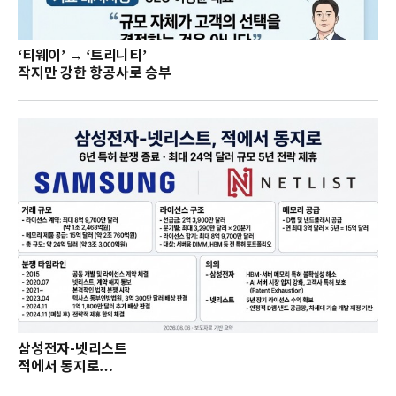
‘티웨이’ → ‘트리니티’
작지만 강한 항공사로 승부
삼성전자-넷리스트
적에서 동지로…