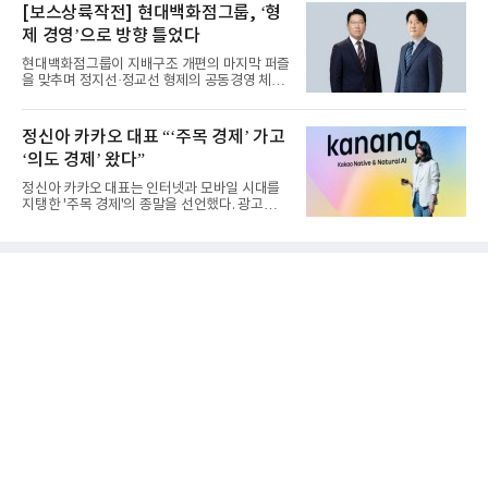
[보스상륙작전] 현대백화점그룹, ‘형
제 경영’으로 방향 틀었다
현대백화점그룹이 지배구조 개편의 마지막 퍼즐
을 맞추며 정지선·정교선 형제의 공동경영 체제
를 사실상 굳혔다. 중간...
정신아 카카오 대표 “‘주목 경제’ 가고
‘의도 경제’ 왔다”
정신아 카카오 대표는 인터넷과 모바일 시대를
지탱한 '주목 경제'의 종말을 선언했다. 광고를
클릭하는 사용자의 눈길...