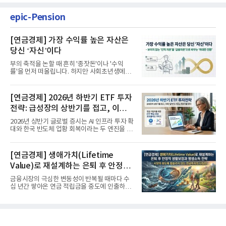
epic-Pension
[연금경제] 가장 수익률 높은 자산은
당신 ‘자신’이다
부의 축적을 논할 때 흔히 '종잣돈'이나 '수익
률'을 먼저 떠올립니다. 하지만 사회초년생에게
가장 거대한 자산은 계좌...
[연금경제] 2026년 하반기 ETF 투자
전략: 급성장의 상반기를 접고, 이제
'실적'이 가르는 하반기를 맞다
2026년 상반기 글로벌 증시는 AI 인프라 투자 확
대와 한국 반도체 업황 회복이라는 두 엔진을 달
고 기록적인 강세장을...
[연금경제] 생애가치(Lifetime
Value)로 재설계하는 은퇴 후 안정적
생활보장과 평생소득 전략
금융시장의 극심한 변동성이 반복될 때마다 수
십 년간 쌓아온 연금 적립금을 중도에 인출하거
나, 장기 포트폴리오를 단...