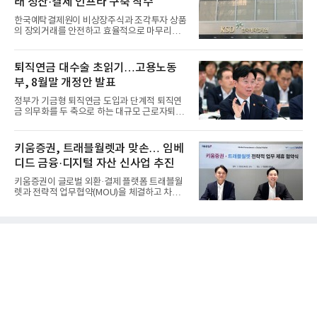
래 청산·결제 인프라 구축 착수
한국예탁결제원이 비상장주식과 조각투자 상품
의 장외거래를 안전하고 효율적으로 마무리하기
위한 청산·결제 전용 인...
퇴직연금 대수술 초읽기…고용노동
부, 8월말 개정안 발표
정부가 기금형 퇴직연금 도입과 단계적 퇴직연
금 의무화를 두 축으로 하는 대규모 근로자퇴직
급여보장법(이하 근퇴법)...
키움증권, 트래블월렛과 맞손… 임베
디드 금융·디지털 자산 신사업 추진
키움증권이 글로벌 외환·결제 플랫폼 트래블월
렛과 전략적 업무협약(MOU)을 체결하고 차세
대 디지털 금융 시장 선점에...