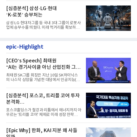
[심층분석] 삼성·LG·현대
‘K-로봇’ 승부처는
삼성·LG·현대차그룹 등 국내 3대 그룹이 로봇사
업에 승부수를 띄웠다. 미래 먹거리를 확보하기
위해 전담 조직을 출...
epic-Highlight
[CEO’s Speech] 최태원
“AI는 경기사이클 아닌 산업진화 그
자체”
최태원 SK그룹 회장은 지난 10일 SK하이닉스
의 나스닥 상장을 기념한 대담에서 인공지능(AI)
을 "일시적인 경기 사이클...
[심층분석] 포스코, 트리플 코어 투자
본격화
16조7천억원 투자 재원 마련 전략은?
포스코홀딩스가 철강과 리튬에서 에너지까지 아
우르는 '트리플 코어' 체제로 미래 성장 전략을
재편한다. 2028년까지 ...
[Epic Why] 한화, KAI 지분 왜 사들
일까