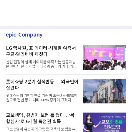
epic-Company
LG 엑사원, 표 데이터·시계열 예측서
구글·알리바바 제쳤다
산업 현장의 실제 데이터를 예측하는 인공지능
분야에서 한국 기업이 미국과 중국의 거대 기술
기업들을 제치고 세계 ...
롯데쇼핑 2분기 실적반등 … 외국인이
살렸다
롯데쇼핑의 2분기 연결 기준 매출은 3조4850억
원으로 전년 동기 대비 4.0% 증가에 그쳤지만,
영업이익은 899억원으로 ...
교보생명, 유병자 보험 틀 깼다…‘복
합심사’로 6개월 독점권 획득
교보생명이 유병자와 고령층 고객의 보험료 부