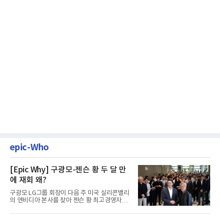
epic-Who
[Epic Why] 구광모-젠슨 황 두 달 만
에 재회 왜?
구광모 LG그룹 회장이 다음 주 미국 실리콘밸리
의 엔비디아 본사를 찾아 젠슨 황 최고경영자
(CEO)와 재회동한다. 지난...