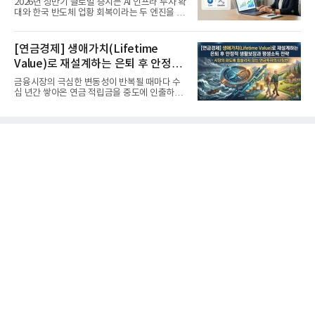
2026년 상반기 글로벌 증시는 AI 인프라 투자 확
대와 한국 반도체 업황 회복이라는 두 엔진을 달
고 기록적인 강세장을...
[연금경제] 생애가치(Lifetime
Value)로 재설계하는 은퇴 후 안정적
생활보장과 평생소득 전략
금융시장의 극심한 변동성이 반복될 때마다 수
십 년간 쌓아온 연금 적립금을 중도에 인출하거
나, 장기 포트폴리오를 단...