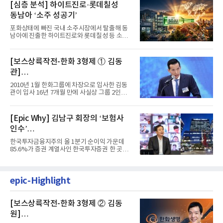
[심층 분석] 하이트진로·롯데칠성
동남아 ‘소주 성공기’
포화상태에 빠진 국내 소주시장에서 탈출해 동
남아에 진출한 하이트진로와 롯데칠성 등 소주
2강 회사들이 선전을 하고...
[보스상륙작전-한화 3형제 ① 김동
관]
입사 16년 만에 수석부회장 … 경영승
2010년 1월 한화그룹에 차장으로 입사한 김동
계 ‘초읽기’
관이 입사 16년 7개월 만에 사실상 그룹 2인자
자리에 올랐다. 8월 1일자...
[Epic Why] 김남구 회장의 ‘보험사
인수’
발걸음이 신중해진 배경은?
한국투자금융지주의 올 1분기 순이익 가운데
85.6%가 증권 계열사인 한국투자증권 한 곳에
서 나왔다. 김남구 한국투자...
epic-Highlight
[보스상륙작전-한화 3형제 ② 김동
원]