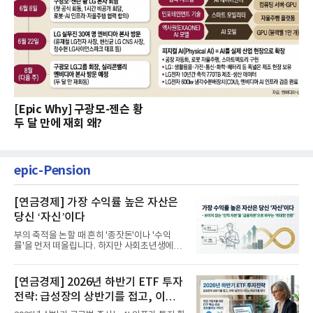
[Epic Why] 구광모-젠슨 황
두 달 만에 재회 왜?
epic-Pension
[연금경제] 가장 수익률 높은 자산은
당신 ‘자신’이다
부의 축적을 논할 때 흔히 '종잣돈'이나 '수익
률'을 먼저 떠올립니다. 하지만 사회초년생에게
가장 거대한 자산은 계좌...
[연금경제] 2026년 하반기 ETF 투자
전략: 급성장의 상반기를 접고, 이제
'실적'이 가르는 하반기를 맞다