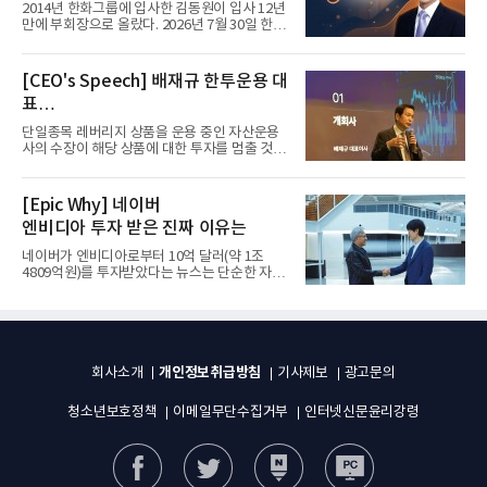
입사 12년 만에 금융계열 수장 등극
2014년 한화그룹에 입사한 김동원이 입사 12년
만에 부회장으로 올랐다. 2026년 7월 30일 한화
그룹이 발표하고 8월 1일...
[CEO's Speech] 배재규 한투운용 대
표
“개별종목 레버리지 투자 지금이라도
단일종목 레버리지 상품을 운용 중인 자산운용
멈춰라”
사의 수장이 해당 상품에 대한 투자를 멈출 것을
당부하는 이례적인 소신...
[Epic Why] 네이버
엔비디아 투자 받은 진짜 이유는
네이버가 엔비디아로부터 10억 달러(약 1조
4809억원)를 투자받았다는 뉴스는 단순한 자금
유치 소식이 아니다. 검색과...
개인정보취급방침
회사소개
기사제보
광고문의
청소년보호정책
이메일무단수집거부
인터넷신문윤리강령