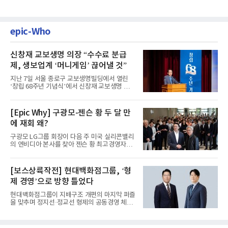
epic-Who
신창재 교보생명 의장 “수수료 분급
제, 생보업계 ‘머니게임’ 끊어낼 것”
지난 7일 서울 종로구 교보생명빌딩에서 열린
‘창립 68주년 기념식’에서 신창재 교보생명 대
표이사 겸 이사회 의장이...
[Epic Why] 구광모-젠슨 황 두 달 만
에 재회 왜?
구광모 LG그룹 회장이 다음 주 미국 실리콘밸리
의 엔비디아 본사를 찾아 젠슨 황 최고경영자
(CEO)와 재회동한다. 지난...
[보스상륙작전] 현대백화점그룹, ‘형
제 경영’으로 방향 틀었다
현대백화점그룹이 지배구조 개편의 마지막 퍼즐
을 맞추며 정지선·정교선 형제의 공동경영 체제
를 사실상 굳혔다. 중간...