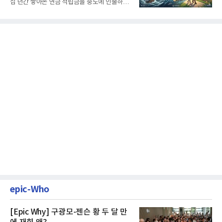
십 년간 쌓아온 연금 적립금을 중도에 인출하거
나, 장기 포트폴리오를 단...
epic-Who
[Epic Why] 구광모-젠슨 황 두 달 만