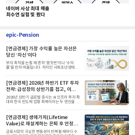
네이버 사상 최대 매출
최수연 실험 빛 봤다
epic-Pension
[연금경제] 가장 수익률 높은 자산은
당신 ‘자신’이다
부의 축적을 논할 때 흔히 '종잣돈'이나 '수익
률'을 먼저 떠올립니다. 하지만 사회초년생에게
가장 거대한 자산은 계좌...
[연금경제] 2026년 하반기 ETF 투자
전략: 급성장의 상반기를 접고, 이제
'실적'이 가르는 하반기를 맞다
2026년 상반기 글로벌 증시는 AI 인프라 투자 확
대와 한국 반도체 업황 회복이라는 두 엔진을 달
고 기록적인 강세장을...
[연금경제] 생애가치(Lifetime
Value)로 재설계하는 은퇴 후 안정적
생활보장과 평생소득 전략
금융시장의 극심한 변동성이 반복될 때마다 수