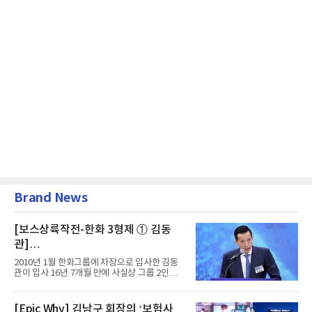
Brand News
[보스상륙작전-한화 3형제 ① 김동
관]
입사 16년 만에 수석부회장 … 경영승
2010년 1월 한화그룹에 차장으로 입사한 김동
계 ‘초읽기’
관이 입사 16년 7개월 만에 사실상 그룹 2인자
자리에 올랐다. 8월 1일자...
[Epic Why] 김남구 회장의 ‘보험사