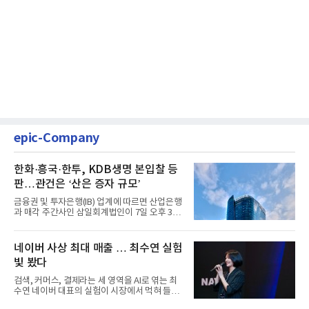
epic-Company
한화·흥국·한투, KDB생명 본입찰 등
판…관건은 ‘산은 증자 규모’
금융권 및 투자은행(IB) 업계에 따르면 산업은행
과 매각 주간사인 삼일회계법인이 7일 오후 3시
마감한 KDB생명보험 매...
네이버 사상 최대 매출 … 최수연 실험
빛 봤다
검색, 커머스, 결제라는 세 영역을 AI로 엮는 최
수연 네이버 대표의 실험이 시장에서 먹혀 들어
갔다. 이른바 '풀 퍼널...