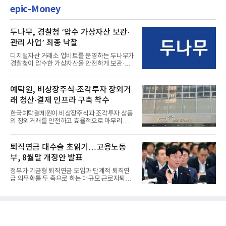
epic-Money
두나무, 경찰청 ‘압수 가상자산 보관·
관리 사업’ 최종 낙찰
디지털자산 거래소 업비트를 운영하는 두나무가
경찰청이 압수한 가상자산을 안전하게 보관·관
리하는 전담 사업자로 ...
예탁원, 비상장주식·조각투자 장외거
래 청산·결제 인프라 구축 착수
한국예탁결제원이 비상장주식과 조각투자 상품
의 장외거래를 안전하고 효율적으로 마무리하기
위한 청산·결제 전용 인...
퇴직연금 대수술 초읽기…고용노동
부, 8월말 개정안 발표
정부가 기금형 퇴직연금 도입과 단계적 퇴직연
금 의무화를 두 축으로 하는 대규모 근로자퇴직
급여보장법(이하 근퇴법)...