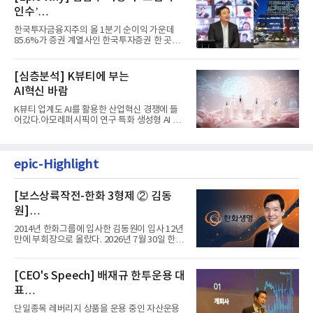
인수’
발걸음이 신중해진 배경은?
한국투자금융지주의 올 1분기 순이익 가운데
85.6%가 증권 계열사인 한국투자증권 한 곳에
서 나왔다. 김남구 한국투자...
[심층분석] K뷰티에 부는
AI혁신 바람
K뷰티 업계도 AI를 활용한 산업혁신 경쟁에 들
어갔다.아모레퍼시픽이 연구 특화 생성형 AI 플
랫폼 LEMON을 활용해 연구...
epic-Highlight
[보스상륙작전-한화 3형제 ② 김동
원]
입사 12년 만에 금융계열 수장 등극
2014년 한화그룹에 입사한 김동원이 입사 12년
만에 부회장으로 올랐다. 2026년 7월 30일 한화
그룹이 발표하고 8월 1일...
[CEO's Speech] 배재규 한투운용 대
표
“개별종목 레버리지 투자 지금이라도
단일종목 레버리지 상품을 운용 중인 자산운용