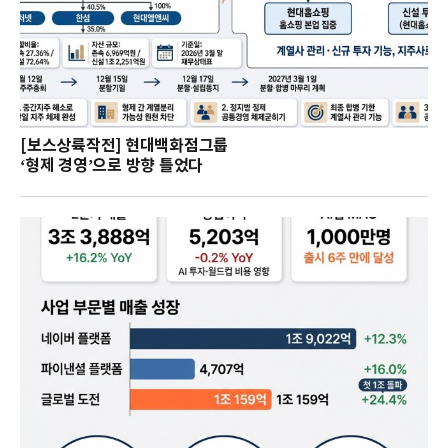
[보스상륙작전] 현대백화점그룹
‘형제 경영’으로 방향 틀었다