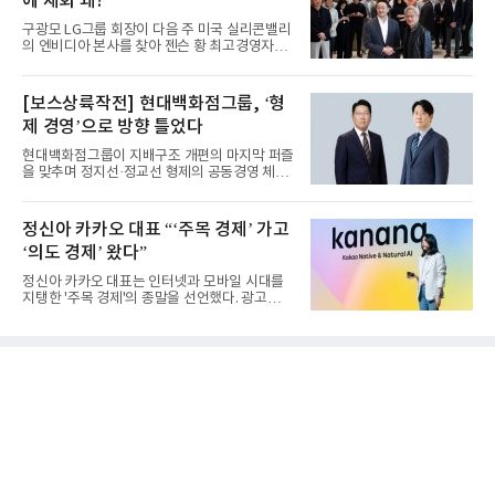
에 재회 왜?
구광모 LG그룹 회장이 다음 주 미국 실리콘밸리
의 엔비디아 본사를 찾아 젠슨 황 최고경영자
(CEO)와 재회동한다. 지난...
[보스상륙작전] 현대백화점그룹, ‘형
제 경영’으로 방향 틀었다
현대백화점그룹이 지배구조 개편의 마지막 퍼즐
을 맞추며 정지선·정교선 형제의 공동경영 체제
를 사실상 굳혔다. 중간...
정신아 카카오 대표 “‘주목 경제’ 가고
‘의도 경제’ 왔다”
정신아 카카오 대표는 인터넷과 모바일 시대를
지탱한 '주목 경제'의 종말을 선언했다. 광고를
클릭하는 사용자의 눈길...