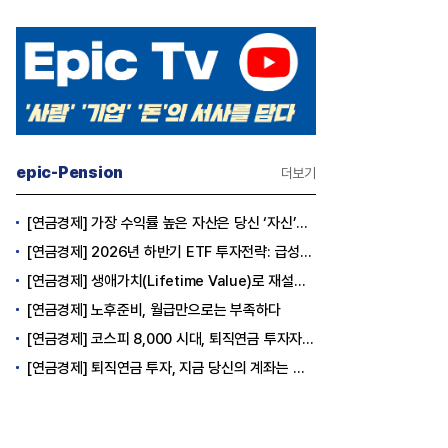
epic-Pension
더보기
[연금경제] 가장 수익률 높은 자산은 당신 ‘자신’이다
[연금경제] 2026년 하반기 ETF 투자전략: 급성장의 상반기를 접고, 이제 '실적'이 가르는 하반기를 맞다
[연금경제] 생애가치(Lifetime Value)로 재설계하는 은퇴 후 안정적 생활보장과 평생소득 전략
[연금경제] 노후준비, 월급만으로는 부족하다
[연금경제] 코스피 8,000 시대, 퇴직연금 투자자는 왜 지금 FOMO를 경계해야 하는가
[연금경제] 퇴직연금 투자, 지금 당신의 계좌는 어느 편인가?