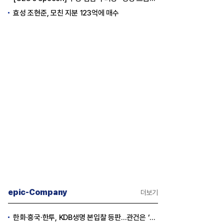
효성 조현준, 모친 지분 123억에 매수
epic-Company
더보기
한화·흥국·한투, KDB생명 본입찰 등판…관건은 ‘산은 증자 규모’