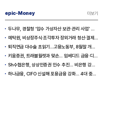
epic-Money
더보기
두나무, 경찰청 ‘압수 가상자산 보관·관리 사업’ 최종 낙찰
예탁원, 비상장주식·조각투자 장외거래 청산·결제 인프라 구축 착수
퇴직연금 대수술 초읽기…고용노동부, 8월말 개정안 발표
키움증권, 트래블월렛과 맞손… 임베디드 금융·디지털 자산 신사업 추진
Sh수협은행, 상상인증권 인수 추진… 비은행 강화 ‘금융그룹’ 도약 발판
하나금융, CIFO 신설해 포용금융 강화… 4대 중심축 중심 상반기 목표 60% 달성