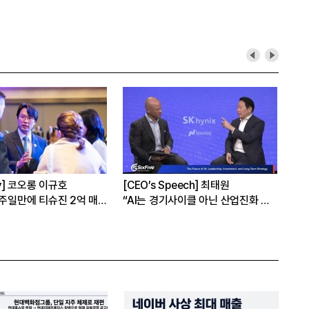
hy] 코오롱 이규호
[CEO’s Speech] 최태원
[심
1주일만에 티슈진 2억 매
“AI는 경기사이클 아닌 산업진화 그
본
자체”
16
은?