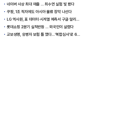
네이버 사상 최대 매출 … 최수연 실험 빛 봤다
쿠팡, 1조 적자에도 아시아 물류 장악 나선다
LG 엑사원, 표 데이터·시계열 예측서 구글·알리바바 제쳤다
롯데쇼핑 2분기 실적반등 … 외국인이 살렸다
교보생명, 유병자 보험 틀 깼다…‘복합심사’로 6개월 독점권 획득