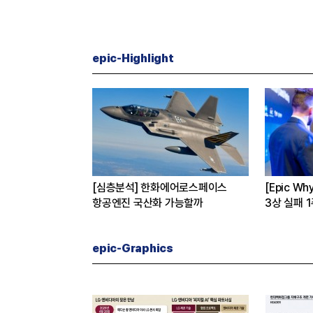
epic-Highlight
버
[심층분석] 한화에어로스페이스
[Epic W
 진짜 이유는
항공엔진 국산화 가능할까
3상 실패 
수 왜?
epic-Graphics