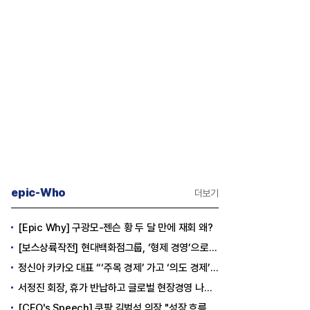
epic-Who
더보기
[Epic Why] 구광모-젠슨 황 두 달 만에 재회 왜?
[보스상륙작전] 현대백화점그룹, ‘형제 경영’으로 방향 틀었다
정신아 카카오 대표 “‘주목 경제’ 가고 ‘의도 경제’ 왔다”
서정진 회장, 휴가 반납하고 글로벌 현장경영 나선다
[CEO's Speech] 쿠팡 김범석 의장 "성장 흐름은 변하지 않았다"