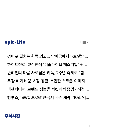
epic-Life
더보기
경마로 펼치는 한류 외교… 남아공에서 ‘KRA컵’ 개최하는 한국마사회
하이트진로, 2년 만에 ‘이슬라이브 페스티벌’ 귀환…25,000명 규모 대확장
반려인의 마음 사로잡은 키녹, 2주년 축제로 "함께하는 즐거움"을 선물하다
쿠팡 AI가 바꾼 쇼핑 경험. 복잡한 스펙은 이미지로, 수백 개 리뷰는 한눈에…
넥센타이어, 브랜드 성능을 서킷에서 증명···직접 체험하는 고객 참여형 마케팅 확대
컴투스, ‘SWC2026’ 한국서 시즌 개막…10회 역사를 이어갈 챔피언은 누가 될까
주식시황