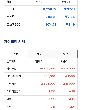
항목
현재가
전일대비
코스피
6,258.77
▼37.61
코스닥
798.81
▼2.86
코스피200
974.73
▼8.19
가상화폐 시세
빗썸
업비트
코인원
암호화폐
현재가
기준대비
층분석] 포스코, 트리플 코어 투자
[Epic Why] 한화, KAI 지분 왜 사들
비트코인
91,340,000
▲278,000
격화
일까
조7천억원 투자 재원 마련 전략
비트코인캐시
303,600
▲1,500
이더리움
2,698,000
▲13,000
이더리움클래식
9,130
▲35
리플
1,441
▲14
퀀텀
916
▲4