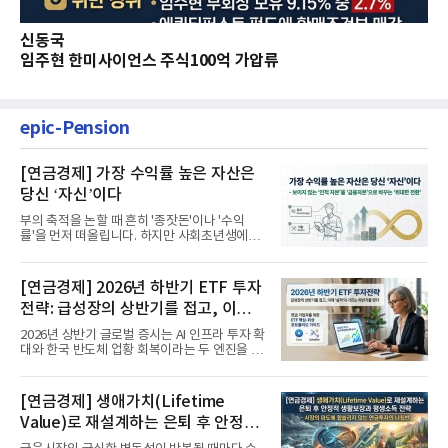
신동국
임주현 한미사이언스 주식100억 가압류
epic-Pension
[연금경제] 가장 수익률 높은 자산은
당신 ‘자신’이다
부의 축적을 논할 때 흔히 '종잣돈'이나 '수익
률'을 먼저 떠올립니다. 하지만 사회초년생에게
가장 거대한 자산은 계좌...
[연금경제] 2026년 하반기 ETF 투자
전략: 급성장의 상반기를 접고, 이제
'실적'이 가르는 하반기를 맞다
2026년 상반기 글로벌 증시는 AI 인프라 투자 확
대와 한국 반도체 업황 회복이라는 두 엔진을 달
고 기록적인 강세장을...
[연금경제] 생애가치(Lifetime
Value)로 재설계하는 은퇴 후 안정적
생활보장과 평생소득 전략