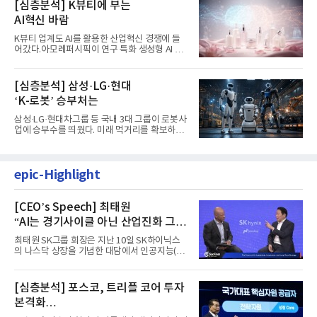
[심층분석] K뷰티에 부는
AI혁신 바람
K뷰티 업계도 AI를 활용한 산업혁신 경쟁에 들
어갔다.아모레퍼시픽이 연구 특화 생성형 AI 플
랫폼 LEMON을 활용해 연구...
[심층분석] 삼성·LG·현대
‘K-로봇’ 승부처는
삼성·LG·현대차그룹 등 국내 3대 그룹이 로봇사
업에 승부수를 띄웠다. 미래 먹거리를 확보하기
위해 전담 조직을 출...
epic-Highlight
[CEO’s Speech] 최태원
“AI는 경기사이클 아닌 산업진화 그
자체”
최태원 SK그룹 회장은 지난 10일 SK하이닉스
의 나스닥 상장을 기념한 대담에서 인공지능(AI)
을 "일시적인 경기 사이클...
[심층분석] 포스코, 트리플 코어 투자
본격화