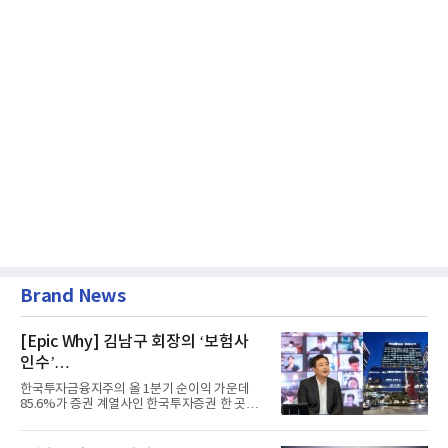
Brand News
[Epic Why] 김남구 회장의 ‘보험사
인수’
발걸음이 신중해진 배경은?
한국투자금융지주의 올 1분기 순이익 가운데
85.6%가 증권 계열사인 한국투자증권 한 곳에
서 나왔다. 김남구 한국투자...