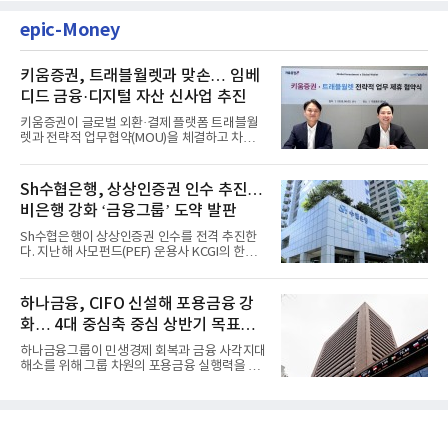
epic-Money
키움증권, 트래블월렛과 맞손… 임베
디드 금융·디지털 자산 신사업 추진
키움증권이 글로벌 외환·결제 플랫폼 트래블월
렛과 전략적 업무협약(MOU)을 체결하고 차세
대 디지털 금융 시장 선점에...
Sh수협은행, 상상인증권 인수 추진…
비은행 강화 ‘금융그룹’ 도약 발판
Sh수협은행이 상상인증권 인수를 전격 추진한
다. 지난해 사모펀드(PEF) 운용사 KCGI의 한양
증권 인수 이후 약 1년 만에...
하나금융, CIFO 신설해 포용금융 강
화… 4대 중심축 중심 상반기 목표
60% 달성
하나금융그룹이 민생경제 회복과 금융 사각지대
해소를 위해 그룹 차원의 포용금융 실행력을 대
폭 강화한다. 이승열 부...