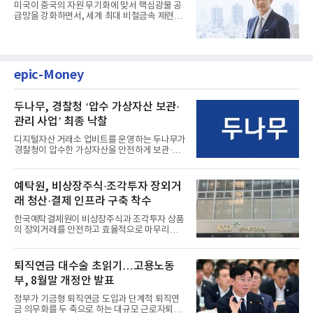
미국이 중국의 자원 무기화에 맞서 핵심광물 공
급망을 강화하면서, 세계 최대 비철금속 제련기
업 고려아연이 전략적 파...
epic-Money
두나무, 경찰청 ‘압수 가상자산 보관·
관리 사업’ 최종 낙찰
디지털자산 거래소 업비트를 운영하는 두나무가
경찰청이 압수한 가상자산을 안전하게 보관·관
리하는 전담 사업자로 ...
예탁원, 비상장주식·조각투자 장외거
래 청산·결제 인프라 구축 착수
한국예탁결제원이 비상장주식과 조각투자 상품
의 장외거래를 안전하고 효율적으로 마무리하기
위한 청산·결제 전용 인...
퇴직연금 대수술 초읽기…고용노동
부, 8월말 개정안 발표
정부가 기금형 퇴직연금 도입과 단계적 퇴직연
금 의무화를 두 축으로 하는 대규모 근로자퇴직