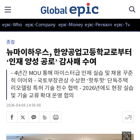
epic-Who
epic-Company
epic-Money
epic-Pension
epic-Tv
종합
뉴마이하우스, 한양공업고등학교로부터
‘인재 양성 공로’ 감사패 수여
- 4년간 MOU 통해 마이스터급 인재 실습 및 채용 꾸준
히 이어와 - 국토부장관상 수상한 ‘핫투핫’ 단독주택
리모델링 특허 기술 전수 협력 - 2026년에도 현장 실습
및 기술 교류 확대 운영 합의
2026-04-08 14:56:08