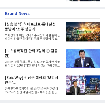
급여보장법(이하 근퇴법)...
Brand News
[심층 분석] 하이트진로·롯데칠성
동남아 ‘소주 성공기’
포화상태에 빠진 국내 소주시장에서 탈출해 동
남아에 진출한 하이트진로와 롯데칠성 등 소주
2강 회사들이 선전을 하고...
[보스상륙작전-한화 3형제 ① 김동
관]
입사 16년 만에 수석부회장 … 경영승
2010년 1월 한화그룹에 차장으로 입사한 김동
계 ‘초읽기’
관이 입사 16년 7개월 만에 사실상 그룹 2인자
자리에 올랐다. 8월 1일자...
[Epic Why] 김남구 회장의 ‘보험사
인수’
발걸음이 신중해진 배경은?
한국투자금융지주의 올 1분기 순이익 가운데
85.6%가 증권 계열사인 한국투자증권 한 곳에
서 나왔다. 김남구 한국투자...