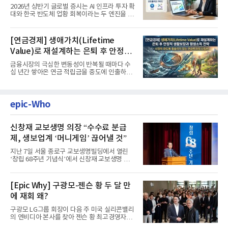
'실적'이 가르는 하반기를 맞다
2026년 상반기 글로벌 증시는 AI 인프라 투자 확
대와 한국 반도체 업황 회복이라는 두 엔진을 달
고 기록적인 강세장을...
[연금경제] 생애가치(Lifetime
Value)로 재설계하는 은퇴 후 안정적
생활보장과 평생소득 전략
금융시장의 극심한 변동성이 반복될 때마다 수
십 년간 쌓아온 연금 적립금을 중도에 인출하거
나, 장기 포트폴리오를 단...
epic-Who
신창재 교보생명 의장 “수수료 분급
제, 생보업계 ‘머니게임’ 끊어낼 것”
지난 7일 서울 종로구 교보생명빌딩에서 열린
‘창립 68주년 기념식’에서 신창재 교보생명 대
표이사 겸 이사회 의장이...
[Epic Why] 구광모-젠슨 황 두 달 만
에 재회 왜?
구광모 LG그룹 회장이 다음 주 미국 실리콘밸리
의 엔비디아 본사를 찾아 젠슨 황 최고경영자
(CEO)와 재회동한다. 지난...