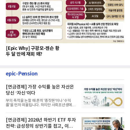
[Epic Why] 구광모-젠슨 황
두 달 만에 재회 왜?
epic-Pension
[연금경제] 가장 수익률 높은 자산은
당신 ‘자신’이다
부의 축적을 논할 때 흔히 '종잣돈'이나 '수익
률'을 먼저 떠올립니다. 하지만 사회초년생에게
가장 거대한 자산은 계좌...
[연금경제] 2026년 하반기 ETF 투자
전략: 급성장의 상반기를 접고, 이제