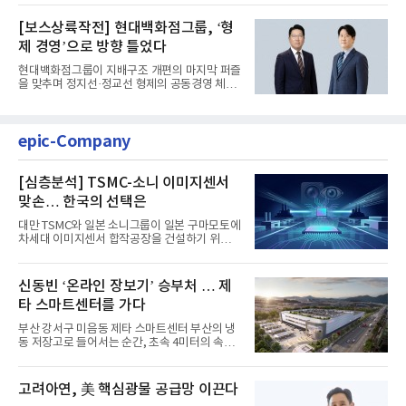
[보스상륙작전] 현대백화점그룹, ‘형
제 경영’으로 방향 틀었다
현대백화점그룹이 지배구조 개편의 마지막 퍼즐
을 맞추며 정지선·정교선 형제의 공동경영 체제
를 사실상 굳혔다. 중간...
epic-Company
[심층분석] TSMC-소니 이미지센서
맞손… 한국의 선택은
대만 TSMC와 일본 소니그룹이 일본 구마모토에
차세대 이미지센서 합작공장을 건설하기 위해
총 1조엔(약 8조 9000억원...
신동빈 ‘온라인 장보기’ 승부처 … 제
타 스마트센터를 가다
부산 강서구 미음동 제타 스마트센터 부산의 냉
동 저장고로 들어서는 순간, 초속 4미터의 속도
로 벌집 모양 격자형 레...
고려아연, 美 핵심광물 공급망 이끈다