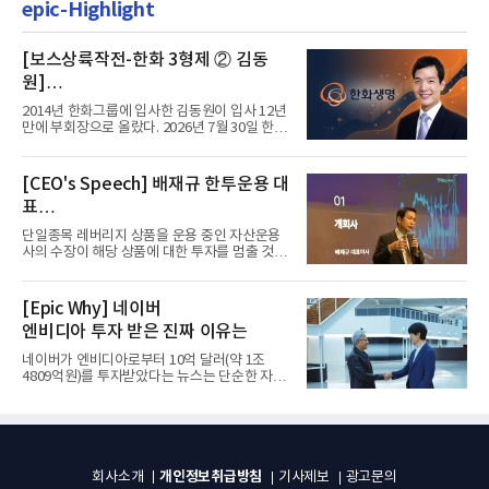
epic-Highlight
[보스상륙작전-한화 3형제 ② 김동
원]
입사 12년 만에 금융계열 수장 등극
2014년 한화그룹에 입사한 김동원이 입사 12년
만에 부회장으로 올랐다. 2026년 7월 30일 한화
그룹이 발표하고 8월 1일...
[CEO's Speech] 배재규 한투운용 대
표
“개별종목 레버리지 투자 지금이라도
단일종목 레버리지 상품을 운용 중인 자산운용
멈춰라”
사의 수장이 해당 상품에 대한 투자를 멈출 것을
당부하는 이례적인 소신...
[Epic Why] 네이버
엔비디아 투자 받은 진짜 이유는
네이버가 엔비디아로부터 10억 달러(약 1조
4809억원)를 투자받았다는 뉴스는 단순한 자금
유치 소식이 아니다. 검색과...
개인정보취급방침
회사소개
기사제보
광고문의