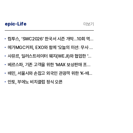
epic-Life
더보기
컴투스, ‘SWC2026’ 한국서 시즌 개막…10회 역사를 이어갈 챔피언은 누가 될까
메가MGC커피, EXO와 함께 '오늘의 미션: 무사 퇴근' 포토카드 이벤트 진행
사뮤르, 일러스트레이터 웨지(WEJI)와 협업한 '이너뷰티 홍삼스틱' 공개
베르스파, 기존 고객을 위한 ‘MAX 보상판매 프로모션’ 진행
배민, 서울시와 손잡고 외국인 관광객 위한 'K-배달' 문화 개척
안토, 부에노 비치클럽 정식 오픈