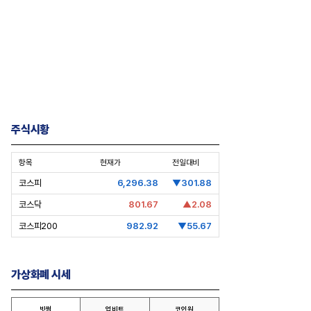
주식시황
항목
현재가
전일대비
코스피
6,296.38
▼301.88
코스닥
801.67
▲2.08
코스피200
982.92
▼55.67
가상화폐 시세
빗썸
업비트
코인원