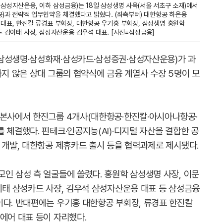
삼성자산운용, 이하 삼성금융)는 18일 삼성생명 사옥(서울 서초구 소재)에서
공)과 전략적 업무협약을 체결했다고 밝혔다. (좌측부터) 대한항공 하은용
대표, 한진칼 류경표 부회장, 대한항공 우기홍 부회장, 삼성생명 홍원학
드 김이태 사장, 삼성자산운용 김우석 대표. [사진=삼성금융]
삼성생명·삼성화재·삼성카드·삼성증권·삼성자산운용)가 과
하지 않은 상대 그룹의 협약식에 금융 계열사 수장 5명이 모
 본사에서 한진그룹 4개사(대한항공·한진칼·아시아나항공·
 체결했다. 핀테크·인공지능(AI)·디지털 자산을 결합한 공
 개발, 대한항공 제휴카드 출시 등을 협력과제로 제시됐다.
인 삼성 측 얼굴들에 쏠렸다. 홍원학 삼성생명 사장, 이문
이태 삼성카드 사장, 김우석 삼성자산운용 대표 등 삼성금융
이다. 반대편에는 우기홍 대한항공 부회장, 류경표 한진칼
에어 대표 등이 자리했다.