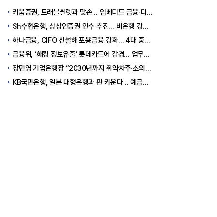
키움증권, 트래블월렛과 맞손… 임베디드 금융·디지털 자산 신사업 추진
Sh수협은행, 상상인증권 인수 추진… 비은행 강화 ‘금융그룹’ 도약 발판
하나금융, CIFO 신설해 포용금융 강화… 4대 중심축 중심 상반기 목표 60% 달성
금융위, ‘해킹 정보유출’ 롯데카드에 감경... 업무정지 1.5개월
장민영 기업은행장 “2030년까지 취약차주·소외계층에 30조원 지원”
KB국민은행, 일본 대형은행과 판 키운다… 예금토큰으로 국가 간 결제 성공