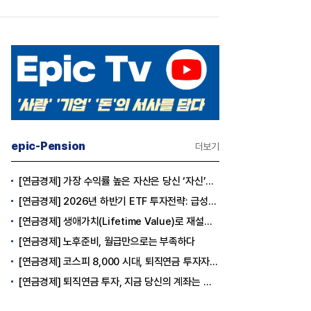
epic-Pension
더보기
[연금경제] 가장 수익률 높은 자산은 당신 ‘자신’이다
[연금경제] 2026년 하반기 ETF 투자전략: 급성장의 상반기를 접고, 이제 '실적'이 가르는 하반기를 맞다
[연금경제] 생애가치(Lifetime Value)로 재설계하는 은퇴 후 안정적 생활보장과 평생소득 전략
[연금경제] 노후준비, 월급만으로는 부족하다
[연금경제] 코스피 8,000 시대, 퇴직연금 투자자는 왜 지금 FOMO를 경계해야 하는가
[연금경제] 퇴직연금 투자, 지금 당신의 계좌는 어느 편인가?