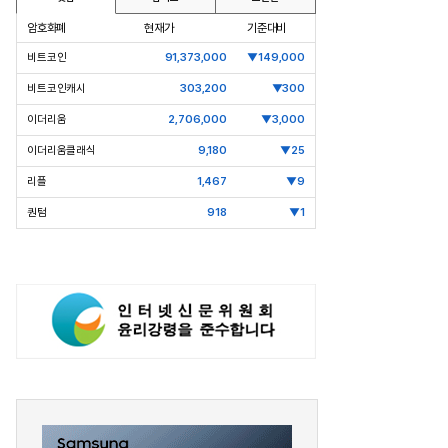
암호화폐
현재가
기준대비
비트코인
91,373,000
▼149,000
비트코인캐시
303,200
▼300
이더리움
2,706,000
▼3,000
이더리움클래식
9,180
▼25
리플
1,467
▼9
퀀텀
918
▼1