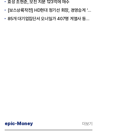
효성 조현준, 모친 지분 123억에 매수
[보스상륙작전] HD현대 정기선 회장, 경영승계 ‘큰 걸음’
85개 대기업집단서 오너일가 407명 계열사 등기임원 등재
epic-Money
더보기