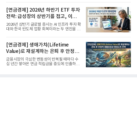
[연금경제] 2026년 하반기 ETF 투자
전략: 급성장의 상반기를 접고, 이제
'실적'이 가르는 하반기를 맞다
2026년 상반기 글로벌 증시는 AI 인프라 투자 확
대와 한국 반도체 업황 회복이라는 두 엔진을 달
고 기록적인 강세장을...
[연금경제] 생애가치(Lifetime
Value)로 재설계하는 은퇴 후 안정적
생활보장과 평생소득 전략
금융시장의 극심한 변동성이 반복될 때마다 수
십 년간 쌓아온 연금 적립금을 중도에 인출하거
나, 장기 포트폴리오를 단...