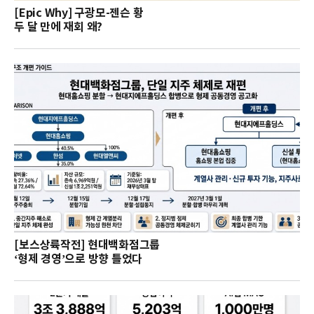
[Epic Why] 구광모-젠슨 황
두 달 만에 재회 왜?
[보스상륙작전] 현대백화점그룹
‘형제 경영’으로 방향 틀었다