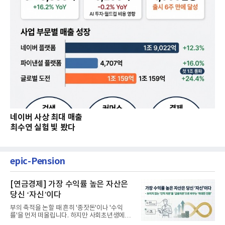
네이버 사상 최대 매출
최수연 실험 빛 봤다
epic-Pension
[연금경제] 가장 수익률 높은 자산은
당신 ‘자신’이다
부의 축적을 논할 때 흔히 '종잣돈'이나 '수익
률'을 먼저 떠올립니다. 하지만 사회초년생에게
가장 거대한 자산은 계좌...