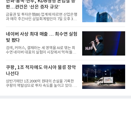
한화·흥국·한투, KDB생명 본입찰 등
판…관건은 ‘산은 증자 규모’
금융권 및 투자은행(IB) 업계에 따르면 산업은행
과 매각 주간사인 삼일회계법인이 7일 오후 3시
마감한 KDB생명보험 매...
네이버 사상 최대 매출 … 최수연 실험
빛 봤다
검색, 커머스, 결제라는 세 영역을 AI로 엮는 최
수연 네이버 대표의 실험이 시장에서 먹혀 들어
갔다. 이른바 '풀 퍼널...
쿠팡, 1조 적자에도 아시아 물류 장악
나선다
상반기에만 1조2000억 원대의 손실을 기록한
쿠팡이 역발상으로 투자 속도를 높이고 있다. 이
는 단기 수익보다 장기적...