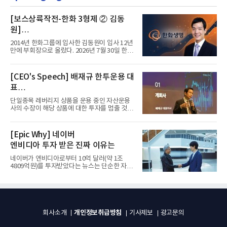
[보스상륙작전-한화 3형제 ② 김동
원]
입사 12년 만에 금융계열 수장 등극
2014년 한화그룹에 입사한 김동원이 입사 12년
만에 부회장으로 올랐다. 2026년 7월 30일 한화
그룹이 발표하고 8월 1일...
[CEO's Speech] 배재규 한투운용 대
표
“개별종목 레버리지 투자 지금이라도
단일종목 레버리지 상품을 운용 중인 자산운용
멈춰라”
사의 수장이 해당 상품에 대한 투자를 멈출 것을
당부하는 이례적인 소신...
[Epic Why] 네이버
엔비디아 투자 받은 진짜 이유는
네이버가 엔비디아로부터 10억 달러(약 1조
4809억원)를 투자받았다는 뉴스는 단순한 자금
유치 소식이 아니다. 검색과...
개인정보취급방침
회사소개
기사제보
광고문의