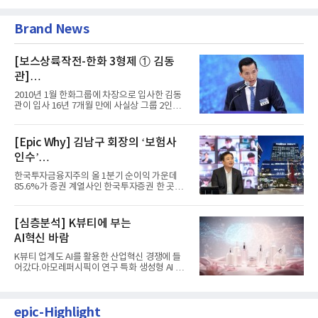
Brand News
[보스상륙작전-한화 3형제 ① 김동
관]
입사 16년 만에 수석부회장 … 경영승
2010년 1월 한화그룹에 차장으로 입사한 김동
계 ‘초읽기’
관이 입사 16년 7개월 만에 사실상 그룹 2인자
자리에 올랐다. 8월 1일자...
[Epic Why] 김남구 회장의 ‘보험사
인수’
발걸음이 신중해진 배경은?
한국투자금융지주의 올 1분기 순이익 가운데
85.6%가 증권 계열사인 한국투자증권 한 곳에
서 나왔다. 김남구 한국투자...
[심층분석] K뷰티에 부는
AI혁신 바람
K뷰티 업계도 AI를 활용한 산업혁신 경쟁에 들
어갔다.아모레퍼시픽이 연구 특화 생성형 AI 플
랫폼 LEMON을 활용해 연구...
epic-Highlight