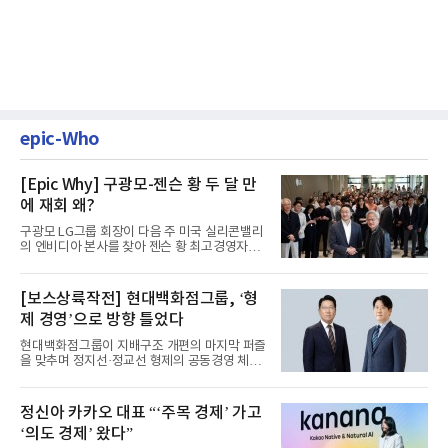
epic-Who
[Epic Why] 구광모-젠슨 황 두 달 만
에 재회 왜?
구광모 LG그룹 회장이 다음 주 미국 실리콘밸리
의 엔비디아 본사를 찾아 젠슨 황 최고경영자
(CEO)와 재회동한다. 지난...
[보스상륙작전] 현대백화점그룹, ‘형
제 경영’으로 방향 틀었다
현대백화점그룹이 지배구조 개편의 마지막 퍼즐
을 맞추며 정지선·정교선 형제의 공동경영 체제
를 사실상 굳혔다. 중간...
정신아 카카오 대표 “‘주목 경제’ 가고
‘의도 경제’ 왔다”