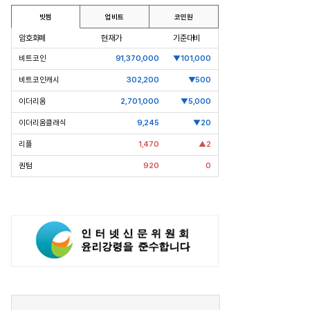
빗썸
업비트
코인원
암호화폐
현재가
기준대비
비트코인
91,370,000
▼101,000
비트코인캐시
302,200
▼500
이더리움
2,701,000
▼5,000
이더리움클래식
9,245
▼20
리플
1,470
▲2
퀀텀
920
0
pic Why] 코오롱 이규호
[Epic Why] 네이버
 실패 1주일만에 티슈진 2억 매
엔비디아 투자 받은 진짜 이유는
왜?