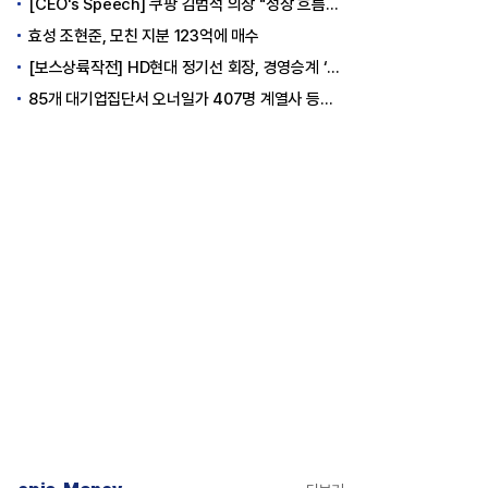
[CEO's Speech] 쿠팡 김범석 의장 "성장 흐름은 변하지 않았다"
효성 조현준, 모친 지분 123억에 매수
[보스상륙작전] HD현대 정기선 회장, 경영승계 ‘큰 걸음’
85개 대기업집단서 오너일가 407명 계열사 등기임원 등재