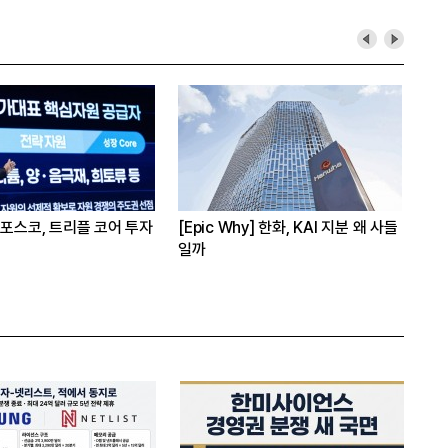
 포스코, 트리플 코어 투자
[Epic Why] 한화, KAI 지분 왜 사들
[오
일까
실
원 투자 재원 마련 전략