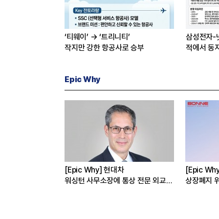
‘티웨이’ → ‘트리니티’
삼성전자-
작지만 강한 항공사로 승부
적에서 동
Epic Why
선밸리’간 이재용 회장
[Epic Why] 현대차
[Epic W
 왜?
워싱턴 사무소장에 통상 전문 외교관
상장폐지 위
발탁 왜?