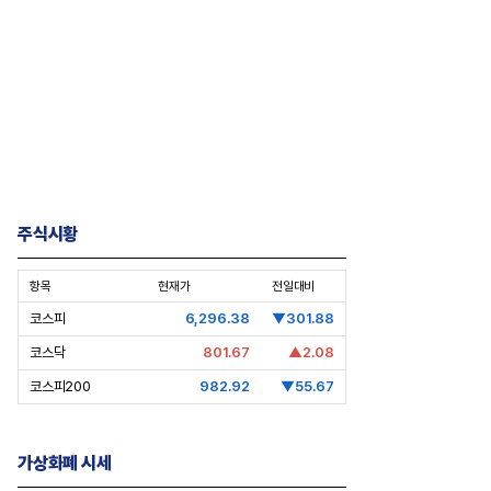
주식시황
너가의 자녀들] 신유열, 대권 승계
[CEO’s Speech] 삼성전자 노태문
전무대에 서다
대표의 차세대 갤럭시 전략
항목
현재가
전일대비
코스피
6,296.38
▼301.88
코스닥
801.67
▲2.08
코스피200
982.92
▼55.67
가상화폐 시세