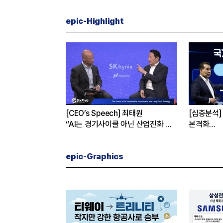
epic-Highlight
K하이닉스가
[CEO’s Speech] 최태원
[심층분석]
까닭은
“AI는 경기사이클 아닌 산업진화 그
본격화
자체”
16조7천억
은?
epic-Graphics