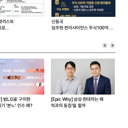
넷리스트
신동국
지로…
임주현 한미사이언스 주식100억 가
압류
hy] 범LG家 구미현
[Epic Why] 삼성·현대차는 왜
[E
기 ‘본느’ 인수 왜?
적과의 동침’을 할까
3상
수 