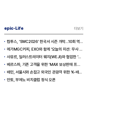
epic-Life
더보기
컴투스, ‘SWC2026’ 한국서 시즌 개막…10회 역사를 이어갈 챔피언은 누가 될까
메가MGC커피, EXO와 함께 '오늘의 미션: 무사 퇴근' 포토카드 이벤트 진행
사뮤르, 일러스트레이터 웨지(WEJI)와 협업한 '이너뷰티 홍삼스틱' 공개
베르스파, 기존 고객을 위한 ‘MAX 보상판매 프로모션’ 진행
배민, 서울시와 손잡고 외국인 관광객 위한 'K-배달' 문화 개척
안토, 부에노 비치클럽 정식 오픈