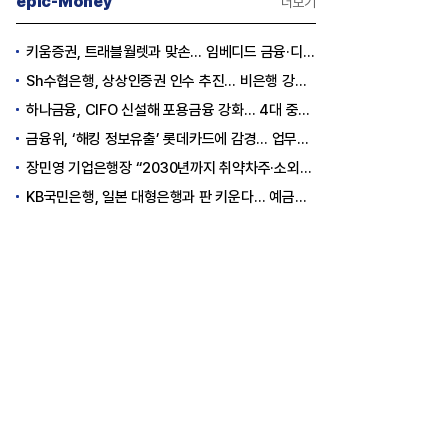
epic-Money
더보기
키움증권, 트래블월렛과 맞손… 임베디드 금융·디지털 자산 신사업 추진
Sh수협은행, 상상인증권 인수 추진… 비은행 강화 ‘금융그룹’ 도약 발판
하나금융, CIFO 신설해 포용금융 강화… 4대 중심축 중심 상반기 목표 60% 달성
금융위, ‘해킹 정보유출’ 롯데카드에 감경... 업무정지 1.5개월
장민영 기업은행장 “2030년까지 취약차주·소외계층에 30조원 지원”
KB국민은행, 일본 대형은행과 판 키운다… 예금토큰으로 국가 간 결제 성공