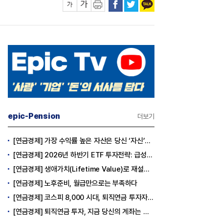
epic-Pension
더보기
[연금경제] 가장 수익률 높은 자산은 당신 ‘자신’이다
[연금경제] 2026년 하반기 ETF 투자전략: 급성장의 상반기를 접고, 이제 '실적'이 가르는 하반기를 맞다
[연금경제] 생애가치(Lifetime Value)로 재설계하는 은퇴 후 안정적 생활보장과 평생소득 전략
[연금경제] 노후준비, 월급만으로는 부족하다
[연금경제] 코스피 8,000 시대, 퇴직연금 투자자는 왜 지금 FOMO를 경계해야 하는가
[연금경제] 퇴직연금 투자, 지금 당신의 계좌는 어느 편인가?