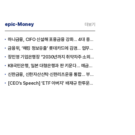
epic-Money
더보기
하나금융, CIFO 신설해 포용금융 강화… 4대 중심축 중심 상반기 목표 60% 달성
금융위, ‘해킹 정보유출’ 롯데카드에 감경... 업무정지 1.5개월
장민영 기업은행장 “2030년까지 취약차주·소외계층에 30조원 지원”
KB국민은행, 일본 대형은행과 판 키운다… 예금토큰으로 국가 간 결제 성공
신한금융, 신한자산신탁·신한리츠운용 통합… 부동산 금융 경쟁력 강화
[CEO's Speech] ‘ETF 아버지’ 배재규 한투운용 대표 “단일종목 레버리지, 자연사시켜야”