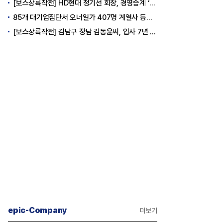
[보스상륙작전] HD현대 정기선 회장, 경영승계 ‘큰 걸음’
85개 대기업집단서 오너일가 407명 계열사 등기임원 등재
[보스상륙작전] 김남구 장남 김동윤씨, 입사 7년 만에 한투증권 임원 승진... '3세 경영' 행보
epic-Company
더보기