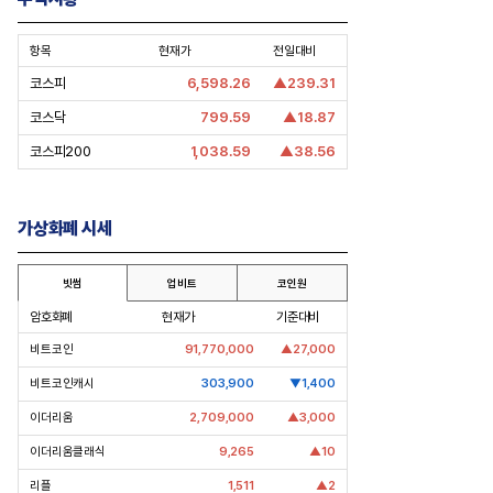
항목
현재가
전일대비
코스피
6,598.26
▲239.31
코스닥
799.59
▲18.87
코스피200
1,038.59
▲38.56
가상화폐 시세
빗썸
업비트
코인원
암호화폐
현재가
기준대비
비트코인
91,770,000
▲27,000
비트코인캐시
303,900
▼1,400
이더리움
2,709,000
▲3,000
이더리움클래식
9,265
▲10
리플
1,511
▲2