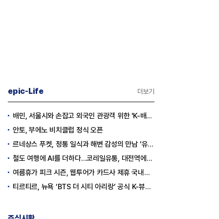
epic-Life
더보기
배민, 서울시와 손잡고 외국인 관광객 위한 'K-배달' 문화 개척
안토, 부에노 비치클럽 정식 오픈
르네상스 푸켓, 정통 일식과 해변 감성의 만남 ‘유나미’ 오픈
철도 여행에 AI를 더하다…코레일유통, 대전역에서 ‘AI 로컬동행’ 서비스 시작
여름휴가 피크 시즌, 웹투어가 카드사 제휴 국내선 캐시백으로 여행 경비 지원
티르티르, 뉴욕 ‘BTS 더 시티 아리랑’ 공식 K-뷰티 브랜드 참여
주식시황