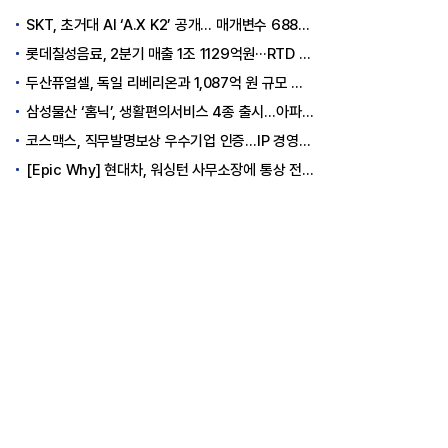
SKT, 초거대 AI ‘A.X K2’ 공개… 매개변수 6880억 개로 ‘일하는 AI’ 구현
롯데칠성음료, 2분기 매출 1조 1129억원···RTD 폭발적 성장으로 수익성 방어
두산퓨얼셀, 독일 리베리온과 1,087억 원 규모 연료전지 핵심부품 공급 계약
삼성물산 ‘홈닉’, 생활편의서비스 4종 출시…아파트 거주자 일상 편의성 강화
코스맥스, 직무발명보상 우수기업 인증…IP 경영으로 화장품 ODM 경쟁력 강화
[Epic Why] 현대차, 워싱턴 사무소장에 통상 전문 외교관 발탁 왜?