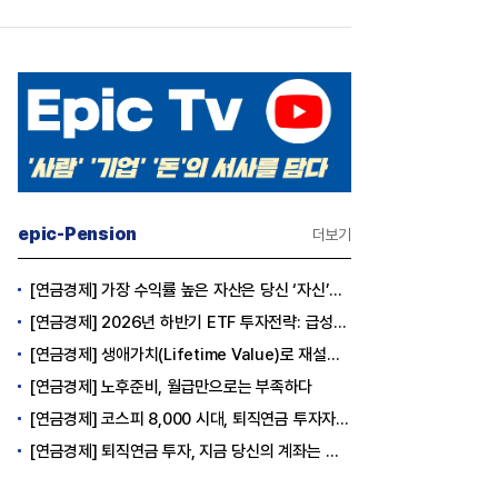
epic-Pension
더보기
[연금경제] 가장 수익률 높은 자산은 당신 ‘자신’이다
[연금경제] 2026년 하반기 ETF 투자전략: 급성장의 상반기를 접고, 이제 '실적'이 가르는 하반기를 맞다
[연금경제] 생애가치(Lifetime Value)로 재설계하는 은퇴 후 안정적 생활보장과 평생소득 전략
[연금경제] 노후준비, 월급만으로는 부족하다
[연금경제] 코스피 8,000 시대, 퇴직연금 투자자는 왜 지금 FOMO를 경계해야 하는가
[연금경제] 퇴직연금 투자, 지금 당신의 계좌는 어느 편인가?