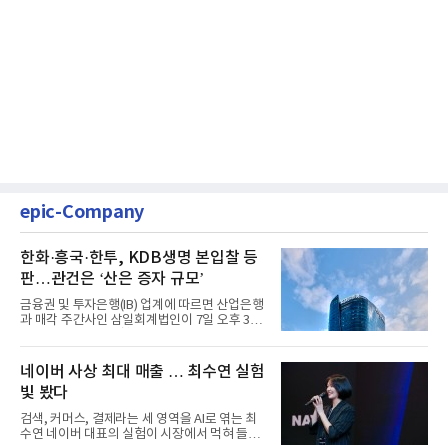
epic-Company
한화·흥국·한투, KDB생명 본입찰 등
판…관건은 ‘산은 증자 규모’
금융권 및 투자은행(IB) 업계에 따르면 산업은행
과 매각 주간사인 삼일회계법인이 7일 오후 3시
마감한 KDB생명보험 매...
네이버 사상 최대 매출 … 최수연 실험
빛 봤다
검색, 커머스, 결제라는 세 영역을 AI로 엮는 최
수연 네이버 대표의 실험이 시장에서 먹혀 들어