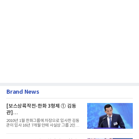
Brand News
[보스상륙작전-한화 3형제 ① 김동
관]
입사 16년 만에 수석부회장 … 경영승
2010년 1월 한화그룹에 차장으로 입사한 김동
계 ‘초읽기’
관이 입사 16년 7개월 만에 사실상 그룹 2인자
자리에 올랐다. 8월 1일자...