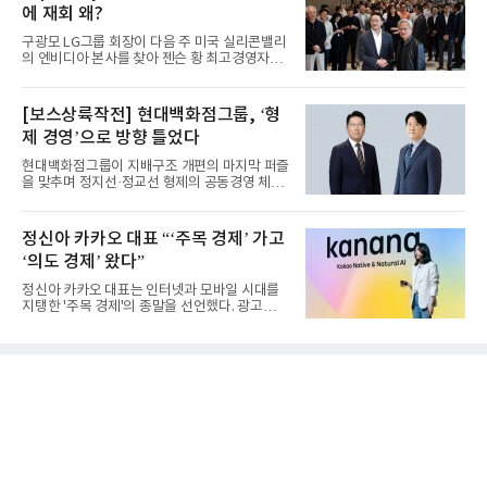
에 재회 왜?
구광모 LG그룹 회장이 다음 주 미국 실리콘밸리
의 엔비디아 본사를 찾아 젠슨 황 최고경영자
(CEO)와 재회동한다. 지난...
[보스상륙작전] 현대백화점그룹, ‘형
제 경영’으로 방향 틀었다
현대백화점그룹이 지배구조 개편의 마지막 퍼즐
을 맞추며 정지선·정교선 형제의 공동경영 체제
를 사실상 굳혔다. 중간...
정신아 카카오 대표 “‘주목 경제’ 가고
‘의도 경제’ 왔다”
정신아 카카오 대표는 인터넷과 모바일 시대를
지탱한 '주목 경제'의 종말을 선언했다. 광고를
클릭하는 사용자의 눈길...