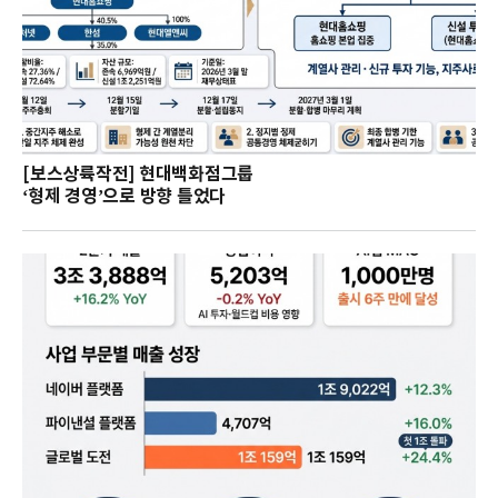
[보스상륙작전] 현대백화점그룹
‘형제 경영’으로 방향 틀었다