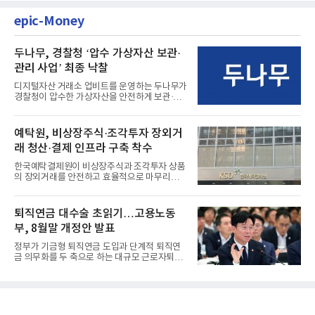
epic-Money
두나무, 경찰청 ‘압수 가상자산 보관·
관리 사업’ 최종 낙찰
디지털자산 거래소 업비트를 운영하는 두나무가
경찰청이 압수한 가상자산을 안전하게 보관·관
리하는 전담 사업자로 ...
예탁원, 비상장주식·조각투자 장외거
래 청산·결제 인프라 구축 착수
한국예탁결제원이 비상장주식과 조각투자 상품
의 장외거래를 안전하고 효율적으로 마무리하기
위한 청산·결제 전용 인...
퇴직연금 대수술 초읽기…고용노동
부, 8월말 개정안 발표
정부가 기금형 퇴직연금 도입과 단계적 퇴직연
금 의무화를 두 축으로 하는 대규모 근로자퇴직
급여보장법(이하 근퇴법)...