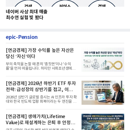
네이버 사상 최대 매출
최수연 실험 빛 봤다
epic-Pension
[연금경제] 가장 수익률 높은 자산은
당신 ‘자신’이다
부의 축적을 논할 때 흔히 '종잣돈'이나 '수익
률'을 먼저 떠올립니다. 하지만 사회초년생에게
가장 거대한 자산은 계좌...
[연금경제] 2026년 하반기 ETF 투자
전략: 급성장의 상반기를 접고, 이제
'실적'이 가르는 하반기를 맞다
2026년 상반기 글로벌 증시는 AI 인프라 투자 확
대와 한국 반도체 업황 회복이라는 두 엔진을 달
고 기록적인 강세장을...
[연금경제] 생애가치(Lifetime
Value)로 재설계하는 은퇴 후 안정적
생활보장과 평생소득 전략