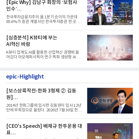
[Epic Why] 김남구 회장의 ‘보험사
인수’
발걸음이 신중해진 배경은?
한국투자금융지주의 올 1분기 순이익 가운데
85.6%가 증권 계열사인 한국투자증권 한 곳에
서 나왔다. 김남구 한국투자...
[심층분석] K뷰티에 부는
AI혁신 바람
K뷰티 업계도 AI를 활용한 산업혁신 경쟁에 들
어갔다.아모레퍼시픽이 연구 특화 생성형 AI 플
랫폼 LEMON을 활용해 연구...
epic-Highlight
[보스상륙작전-한화 3형제 ② 김동
원]
입사 12년 만에 금융계열 수장 등극
2014년 한화그룹에 입사한 김동원이 입사 12년
만에 부회장으로 올랐다. 2026년 7월 30일 한화
그룹이 발표하고 8월 1일...
[CEO's Speech] 배재규 한투운용 대
표