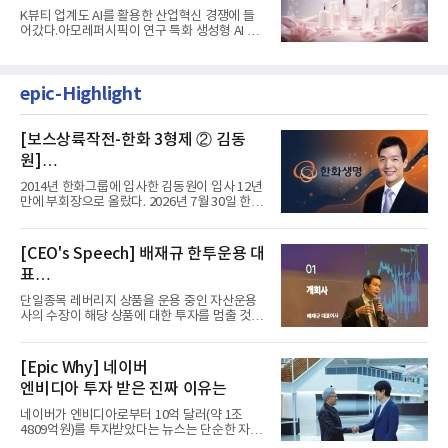
K뷰티 업계도 AI를 활용한 산업혁신 경쟁에 들
어갔다.아모레퍼시픽이 연구 특화 생성형 AI 플
랫폼 LEMON을 활용해 연구...
epic-Highlight
[보스상륙작전-한화 3형제 ② 김동
원]
입사 12년 만에 금융계열 수장 등극
2014년 한화그룹에 입사한 김동원이 입사 12년
만에 부회장으로 올랐다. 2026년 7월 30일 한화
그룹이 발표하고 8월 1일...
[CEO's Speech] 배재규 한투운용 대
표
“개별종목 레버리지 투자 지금이라도
단일종목 레버리지 상품을 운용 중인 자산운용
멈춰라”
사의 수장이 해당 상품에 대한 투자를 멈출 것을
당부하는 이례적인 소신...
[Epic Why] 네이버
엔비디아 투자 받은 진짜 이유는
네이버가 엔비디아로부터 10억 달러(약 1조
4809억원)를 투자받았다는 뉴스는 단순한 자금
유치 소식이 아니다. 검색과...