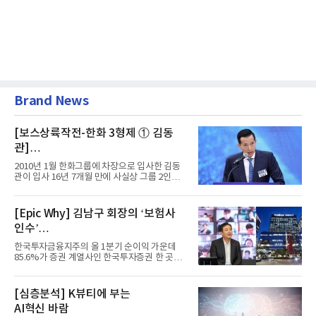
Brand News
[보스상륙작전-한화 3형제 ① 김동
관]
입사 16년 만에 수석부회장 … 경영승
2010년 1월 한화그룹에 차장으로 입사한 김동
계 ‘초읽기’
관이 입사 16년 7개월 만에 사실상 그룹 2인자
자리에 올랐다. 8월 1일자...
[Epic Why] 김남구 회장의 ‘보험사
인수’
발걸음이 신중해진 배경은?
한국투자금융지주의 올 1분기 순이익 가운데
85.6%가 증권 계열사인 한국투자증권 한 곳에
서 나왔다. 김남구 한국투자...
[심층분석] K뷰티에 부는
AI혁신 바람