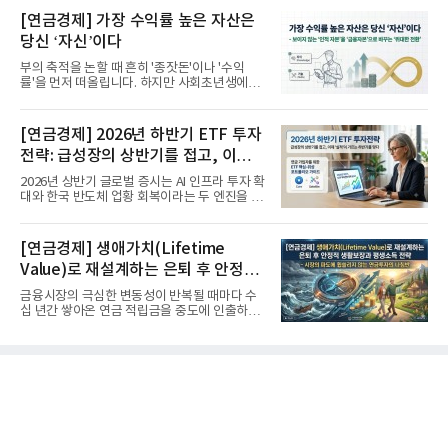
[연금경제] 가장 수익률 높은 자산은
당신 ‘자신’이다
부의 축적을 논할 때 흔히 '종잣돈'이나 '수익
률'을 먼저 떠올립니다. 하지만 사회초년생에게
가장 거대한 자산은 계좌...
[연금경제] 2026년 하반기 ETF 투자
전략: 급성장의 상반기를 접고, 이제
'실적'이 가르는 하반기를 맞다
2026년 상반기 글로벌 증시는 AI 인프라 투자 확
대와 한국 반도체 업황 회복이라는 두 엔진을 달
고 기록적인 강세장을...
[연금경제] 생애가치(Lifetime
Value)로 재설계하는 은퇴 후 안정적
생활보장과 평생소득 전략
금융시장의 극심한 변동성이 반복될 때마다 수
십 년간 쌓아온 연금 적립금을 중도에 인출하거
나, 장기 포트폴리오를 단...