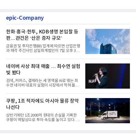
epic-Company
한화·흥국·한투, KDB생명 본입찰 등
판…관건은 ‘산은 증자 규모’
금융권 및 투자은행(IB) 업계에 따르면 산업은행
과 매각 주간사인 삼일회계법인이 7일 오후 3시
마감한 KDB생명보험 매...
네이버 사상 최대 매출 … 최수연 실험
빛 봤다
검색, 커머스, 결제라는 세 영역을 AI로 엮는 최
수연 네이버 대표의 실험이 시장에서 먹혀 들어
갔다. 이른바 '풀 퍼널...
쿠팡, 1조 적자에도 아시아 물류 장악
나선다
상반기에만 1조2000억 원대의 손실을 기록한
쿠팡이 역발상으로 투자 속도를 높이고 있다. 이
는 단기 수익보다 장기적...