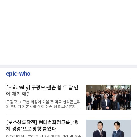
epic-Who
[Epic Why] 구광모-젠슨 황 두 달 만
에 재회 왜?
구광모 LG그룹 회장이 다음 주 미국 실리콘밸리
의 엔비디아 본사를 찾아 젠슨 황 최고경영자
(CEO)와 재회동한다. 지난...
[보스상륙작전] 현대백화점그룹, ‘형
제 경영’으로 방향 틀었다