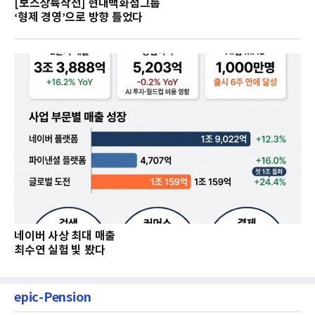
[보스상륙작전] 현대백화점그룹
‘형제 경영’으로 방향 틀었다
네이버 사상 최대 매출
최수연 실험 빛 봤다
epic-Pension