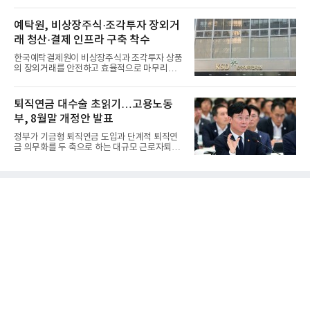
리하는 전담 사업자로 ...
예탁원, 비상장주식·조각투자 장외거
래 청산·결제 인프라 구축 착수
한국예탁결제원이 비상장주식과 조각투자 상품
의 장외거래를 안전하고 효율적으로 마무리하기
위한 청산·결제 전용 인...
퇴직연금 대수술 초읽기…고용노동
부, 8월말 개정안 발표
정부가 기금형 퇴직연금 도입과 단계적 퇴직연
금 의무화를 두 축으로 하는 대규모 근로자퇴직
급여보장법(이하 근퇴법)...