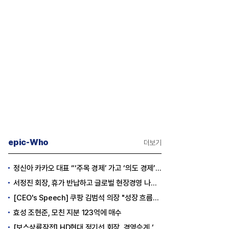
epic-Who
더보기
정신아 카카오 대표 “‘주목 경제’ 가고 ‘의도 경제’ 왔다”
서정진 회장, 휴가 반납하고 글로벌 현장경영 나선다
[CEO's Speech] 쿠팡 김범석 의장 "성장 흐름은 변하지 않았다"
효성 조현준, 모친 지분 123억에 매수
[보스상륙작전] HD현대 정기선 회장, 경영승계 ‘큰 걸음’