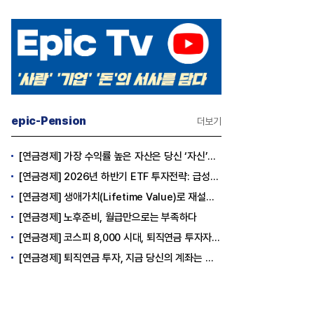
epic-Pension
더보기
[연금경제] 가장 수익률 높은 자산은 당신 ‘자신’이다
[연금경제] 2026년 하반기 ETF 투자전략: 급성장의 상반기를 접고, 이제 '실적'이 가르는 하반기를 맞다
[연금경제] 생애가치(Lifetime Value)로 재설계하는 은퇴 후 안정적 생활보장과 평생소득 전략
[연금경제] 노후준비, 월급만으로는 부족하다
[연금경제] 코스피 8,000 시대, 퇴직연금 투자자는 왜 지금 FOMO를 경계해야 하는가
[연금경제] 퇴직연금 투자, 지금 당신의 계좌는 어느 편인가?