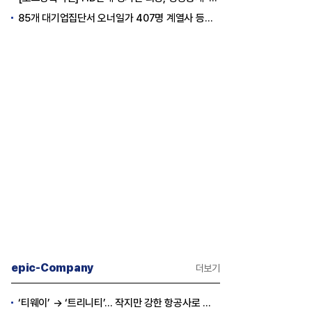
85개 대기업집단서 오너일가 407명 계열사 등기임원 등재
epic-Company
더보기
‘티웨이’ → ‘트리니티’… 작지만 강한 항공사로 승부