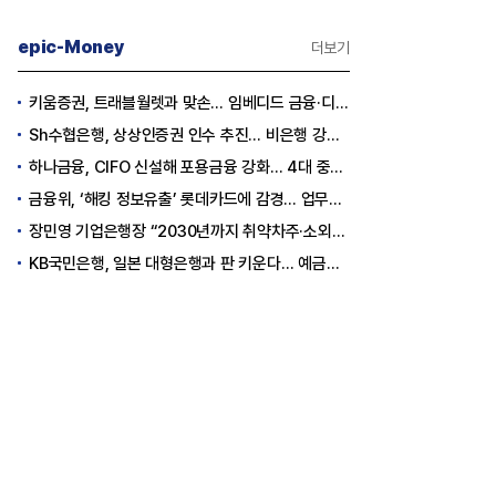
epic-Money
더보기
키움증권, 트래블월렛과 맞손… 임베디드 금융·디지털 자산 신사업 추진
Sh수협은행, 상상인증권 인수 추진… 비은행 강화 ‘금융그룹’ 도약 발판
하나금융, CIFO 신설해 포용금융 강화… 4대 중심축 중심 상반기 목표 60% 달성
금융위, ‘해킹 정보유출’ 롯데카드에 감경... 업무정지 1.5개월
장민영 기업은행장 “2030년까지 취약차주·소외계층에 30조원 지원”
KB국민은행, 일본 대형은행과 판 키운다… 예금토큰으로 국가 간 결제 성공