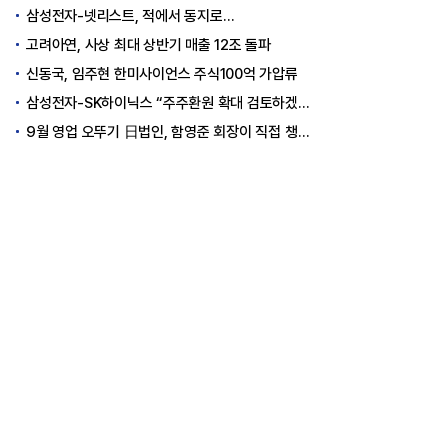
삼성전자-넷리스트, 적에서 동지로…
고려아연, 사상 최대 상반기 매출 12조 돌파
신동국, 임주현 한미사이언스 주식100억 가압류
삼성전자-SK하이닉스 “주주환원 확대 검토하겠다”
9월 영업 오뚜기 日법인, 함영준 회장이 직접 챙긴다