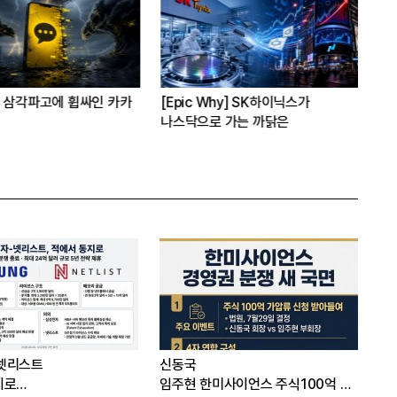
 삼각파고에 휩싸인 카카
[Epic Why] SK하이닉스가
[C
나스닥으로 가는 까닭은
“A
자체
넷리스트
신동국
지로…
임주현 한미사이언스 주식100억 가