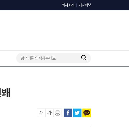
회사소개
기사제보
선봬