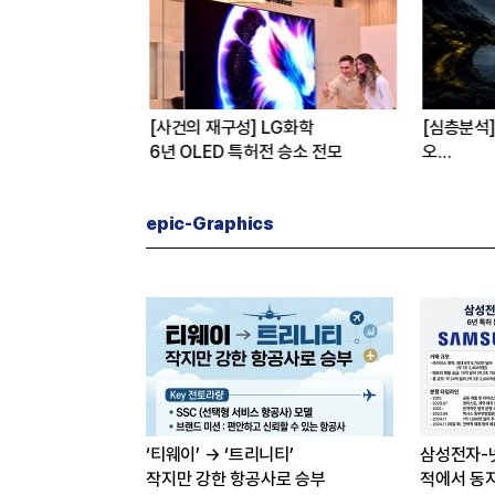
re] 월드컵 무대에 선
[사건의 재구성] LG화학
[심층분석]
6년 OLED 특허전 승소 전모
오
탈출구는?
epic-Graphics
‘티웨이’ → ‘트리니티’
삼성전자-
작지만 강한 항공사로 승부
적에서 동