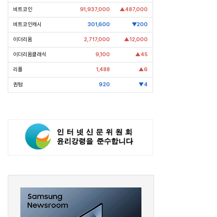
비트코인
91,937,000
▲487,000
비트코인캐시
301,600
▼200
이더리움
2,717,000
▲12,000
EO’s Speech] 최태원
[심층분석] 포스코, 트리플 코어 투자
이더리움클래식
9,100
▲45
I는 경기사이클 아닌 산업진화 그
본격화
리플
1,488
▲6
”
16조7천억원 투자 재원 마련 전략
퀀텀
920
▼4
은?