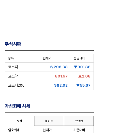
주식시황
항목
현재가
전일대비
코스피
6,296.38
▼301.88
코스닥
801.67
▲2.08
코스피200
982.92
▼55.67
가상화폐 시세
빗썸
업비트
코인원
암호화폐
현재가
기준대비