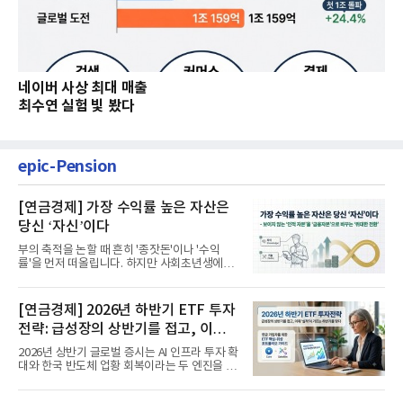
네이버 사상 최대 매출
최수연 실험 빛 봤다
epic-Pension
[연금경제] 가장 수익률 높은 자산은
당신 ‘자신’이다
부의 축적을 논할 때 흔히 '종잣돈'이나 '수익
률'을 먼저 떠올립니다. 하지만 사회초년생에게
가장 거대한 자산은 계좌...
[연금경제] 2026년 하반기 ETF 투자
전략: 급성장의 상반기를 접고, 이제
'실적'이 가르는 하반기를 맞다
2026년 상반기 글로벌 증시는 AI 인프라 투자 확
대와 한국 반도체 업황 회복이라는 두 엔진을 달
고 기록적인 강세장을...