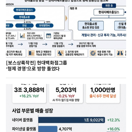
[보스상륙작전] 현대백화점그룹
‘형제 경영’으로 방향 틀었다