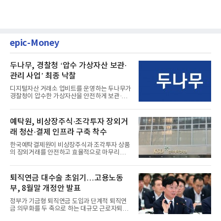
epic-Money
두나무, 경찰청 ‘압수 가상자산 보관·
관리 사업’ 최종 낙찰
디지털자산 거래소 업비트를 운영하는 두나무가
경찰청이 압수한 가상자산을 안전하게 보관·관
리하는 전담 사업자로 ...
예탁원, 비상장주식·조각투자 장외거
래 청산·결제 인프라 구축 착수
한국예탁결제원이 비상장주식과 조각투자 상품
의 장외거래를 안전하고 효율적으로 마무리하기
위한 청산·결제 전용 인...
퇴직연금 대수술 초읽기…고용노동
부, 8월말 개정안 발표
정부가 기금형 퇴직연금 도입과 단계적 퇴직연
금 의무화를 두 축으로 하는 대규모 근로자퇴직
급여보장법(이하 근퇴법)...