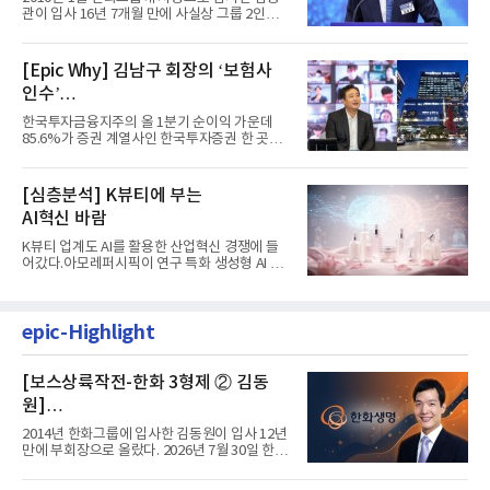
계 ‘초읽기’
관이 입사 16년 7개월 만에 사실상 그룹 2인자
자리에 올랐다. 8월 1일자...
[Epic Why] 김남구 회장의 ‘보험사
인수’
발걸음이 신중해진 배경은?
한국투자금융지주의 올 1분기 순이익 가운데
85.6%가 증권 계열사인 한국투자증권 한 곳에
서 나왔다. 김남구 한국투자...
[심층분석] K뷰티에 부는
AI혁신 바람
K뷰티 업계도 AI를 활용한 산업혁신 경쟁에 들
어갔다.아모레퍼시픽이 연구 특화 생성형 AI 플
랫폼 LEMON을 활용해 연구...
epic-Highlight
[보스상륙작전-한화 3형제 ② 김동
원]
입사 12년 만에 금융계열 수장 등극
2014년 한화그룹에 입사한 김동원이 입사 12년
만에 부회장으로 올랐다. 2026년 7월 30일 한화
그룹이 발표하고 8월 1일...