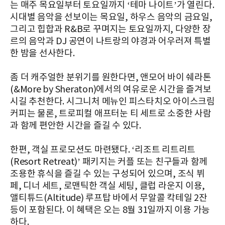
는 매주 목요일부터 토요일까지 ‘테마 나이트’가 열린다.
시대별 음악을 선보이는 목요일, 하우스 음악의 금요일,
그리고 힙합과 R&B로 꾸며지는 토요일까지, 다양한 장
르의 음악과 DJ 공연이 나트랑의 야경과 어우러져 특별
한 밤을 선사한다.
좀 더 캐주얼한 분위기를 원한다면, 앤모어 바이 쉐라톤
(&More by Sheraton)에서의 여유로운 시간을 즐겨보
시길 추천한다. 시그니처 메뉴인 피스타치오 아이스크림
커피는 물론, 트로피컬 애프터눈 티 세트로 소중한 사람
과 함께 편안한 시간을 즐길 수 있다.
한편, 객실 프로모션도 마련됐다. ‘리조트 리트리트
(Resort Retreat)’ 패키지는 커플 또는 친구들과 함께
조용한 휴식을 즐길 수 있는 구성되어 있으며, 조식 뷔
페, 디너 세트, 로맨틱한 객실 세팅, 클럽 라운지 이용,
앨티튜드(Altitude) 루프탑 바에서 무알콜 칵테일 2잔
등이 포함된다. 이 혜택은 오는 8월 31일까지 이용 가능
하다.