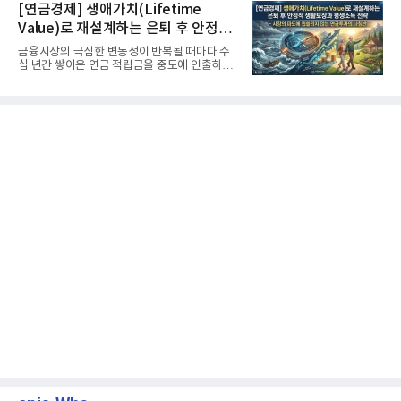
[연금경제] 생애가치(Lifetime
Value)로 재설계하는 은퇴 후 안정적
생활보장과 평생소득 전략
금융시장의 극심한 변동성이 반복될 때마다 수
십 년간 쌓아온 연금 적립금을 중도에 인출하거
나, 장기 포트폴리오를 단...