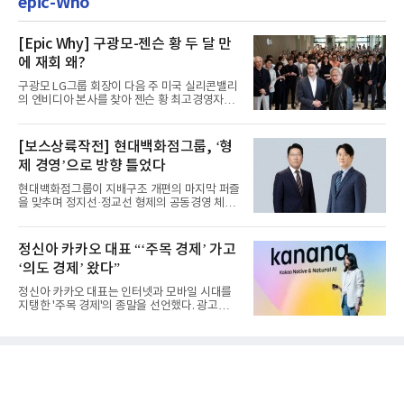
epic-Who
[Epic Why] 구광모-젠슨 황 두 달 만
에 재회 왜?
구광모 LG그룹 회장이 다음 주 미국 실리콘밸리
의 엔비디아 본사를 찾아 젠슨 황 최고경영자
(CEO)와 재회동한다. 지난...
[보스상륙작전] 현대백화점그룹, ‘형
제 경영’으로 방향 틀었다
현대백화점그룹이 지배구조 개편의 마지막 퍼즐
을 맞추며 정지선·정교선 형제의 공동경영 체제
를 사실상 굳혔다. 중간...
정신아 카카오 대표 “‘주목 경제’ 가고
‘의도 경제’ 왔다”
정신아 카카오 대표는 인터넷과 모바일 시대를
지탱한 '주목 경제'의 종말을 선언했다. 광고를
클릭하는 사용자의 눈길...