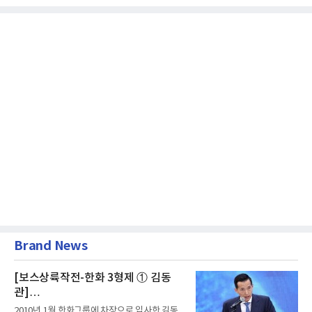
Brand News
[보스상륙작전-한화 3형제 ① 김동
관]
입사 16년 만에 수석부회장 … 경영승
2010년 1월 한화그룹에 차장으로 입사한 김동