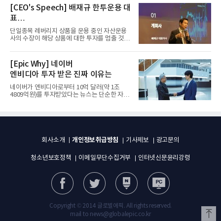
[CEO's Speech] 배재규 한투운용 대
표
“개별종목 레버리지 투자 지금이라도
단일종목 레버리지 상품을 운용 중인 자산운용
멈춰라”
사의 수장이 해당 상품에 대한 투자를 멈출 것을
당부하는 이례적인 소신...
[Epic Why] 네이버
엔비디아 투자 받은 진짜 이유는
네이버가 엔비디아로부터 10억 달러(약 1조
4809억원)를 투자받았다는 뉴스는 단순한 자금
유치 소식이 아니다. 검색과...
개인정보취급방침
회사소개
기사제보
광고문의
청소년보호정책
이메일무단수집거부
인터넷신문윤리강령
Copyright © 2014 글로벌에픽. All rights reserved.
mail to news@globalepic.co.kr