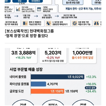
[보스상륙작전] 현대백화점그룹
‘형제 경영’으로 방향 틀었다