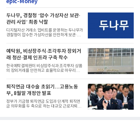
epic-Money
두나무, 경찰청 ‘압수 가상자산 보관·
관리 사업’ 최종 낙찰
디지털자산 거래소 업비트를 운영하는 두나무가
경찰청이 압수한 가상자산을 안전하게 보관·관
리하는 전담 사업자로 ...
예탁원, 비상장주식·조각투자 장외거
래 청산·결제 인프라 구축 착수
한국예탁결제원이 비상장주식과 조각투자 상품
의 장외거래를 안전하고 효율적으로 마무리하기
위한 청산·결제 전용 인...
퇴직연금 대수술 초읽기…고용노동
부, 8월말 개정안 발표
정부가 기금형 퇴직연금 도입과 단계적 퇴직연
금 의무화를 두 축으로 하는 대규모 근로자퇴직
급여보장법(이하 근퇴법)...