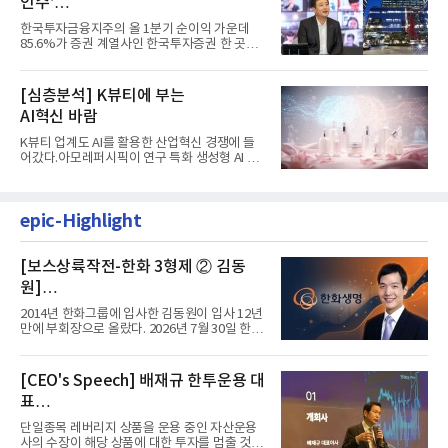
인수’
발걸음이 신중해진 배경은?
한국투자금융지주의 올 1분기 순이익 가운데
85.6%가 증권 계열사인 한국투자증권 한 곳에
서 나왔다. 김남구 한국투자...
[심층분석] K뷰티에 부는
AI혁신 바람
K뷰티 업계도 AI를 활용한 산업혁신 경쟁에 들
어갔다.아모레퍼시픽이 연구 특화 생성형 AI 플
랫폼 LEMON을 활용해 연구...
epic-Highlight
[보스상륙작전-한화 3형제 ② 김동
원]
입사 12년 만에 금융계열 수장 등극
2014년 한화그룹에 입사한 김동원이 입사 12년
만에 부회장으로 올랐다. 2026년 7월 30일 한화
그룹이 발표하고 8월 1일...
[CEO's Speech] 배재규 한투운용 대
표
“개별종목 레버리지 투자 지금이라도
단일종목 레버리지 상품을 운용 중인 자산운용
멈춰라”
사의 수장이 해당 상품에 대한 투자를 멈출 것을