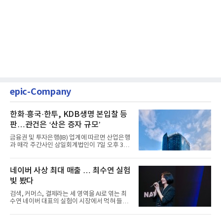
epic-Company
한화·흥국·한투, KDB생명 본입찰 등
판…관건은 ‘산은 증자 규모’
금융권 및 투자은행(IB) 업계에 따르면 산업은행
과 매각 주간사인 삼일회계법인이 7일 오후 3시
마감한 KDB생명보험 매...
네이버 사상 최대 매출 … 최수연 실험
빛 봤다
검색, 커머스, 결제라는 세 영역을 AI로 엮는 최
수연 네이버 대표의 실험이 시장에서 먹혀 들어
갔다. 이른바 '풀 퍼널...