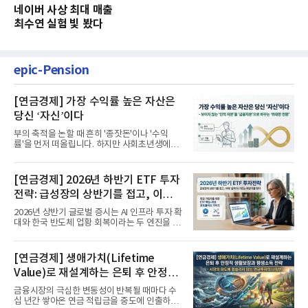
네이버 사상 최대 매출
최수연 실험 빛 봤다
epic-Pension
[연금경제] 가장 수익률 높은 자산은
당신 ‘자신’이다
부의 축적을 논할 때 흔히 '종잣돈'이나 '수익
률'을 먼저 떠올립니다. 하지만 사회초년생에게
가장 거대한 자산은 계좌...
[연금경제] 2026년 하반기 ETF 투자
전략: 급성장의 상반기를 접고, 이제
'실적'이 가르는 하반기를 맞다
2026년 상반기 글로벌 증시는 AI 인프라 투자 확
대와 한국 반도체 업황 회복이라는 두 엔진을 달
고 기록적인 강세장을...
[연금경제] 생애가치(Lifetime
Value)로 재설계하는 은퇴 후 안정적
생활보장과 평생소득 전략
금융시장의 극심한 변동성이 반복될 때마다 수
십 년간 쌓아온 연금 적립금을 중도에 인출하거