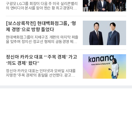
구광모 LG그룹 회장이 다음 주 미국 실리콘밸리
의 엔비디아 본사를 찾아 젠슨 황 최고경영자
(CEO)와 재회동한다. 지난...
[보스상륙작전] 현대백화점그룹, ‘형
제 경영’으로 방향 틀었다
현대백화점그룹이 지배구조 개편의 마지막 퍼즐
을 맞추며 정지선·정교선 형제의 공동경영 체제
를 사실상 굳혔다. 중간...
정신아 카카오 대표 “‘주목 경제’ 가고
‘의도 경제’ 왔다”
정신아 카카오 대표는 인터넷과 모바일 시대를
지탱한 '주목 경제'의 종말을 선언했다. 광고를
클릭하는 사용자의 눈길...