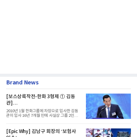
Brand News
[보스상륙작전-한화 3형제 ① 김동
관]
입사 16년 만에 수석부회장 … 경영승
2010년 1월 한화그룹에 차장으로 입사한 김동
계 ‘초읽기’
관이 입사 16년 7개월 만에 사실상 그룹 2인자
자리에 올랐다. 8월 1일자...
[Epic Why] 김남구 회장의 ‘보험사