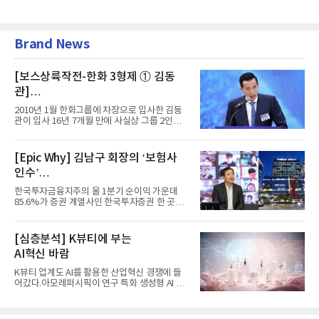
Brand News
[보스상륙작전-한화 3형제 ① 김동
관]
입사 16년 만에 수석부회장 … 경영승
2010년 1월 한화그룹에 차장으로 입사한 김동
계 ‘초읽기’
관이 입사 16년 7개월 만에 사실상 그룹 2인자
자리에 올랐다. 8월 1일자...
[Epic Why] 김남구 회장의 ‘보험사
인수’
발걸음이 신중해진 배경은?
한국투자금융지주의 올 1분기 순이익 가운데
85.6%가 증권 계열사인 한국투자증권 한 곳에
서 나왔다. 김남구 한국투자...
[심층분석] K뷰티에 부는
AI혁신 바람
K뷰티 업계도 AI를 활용한 산업혁신 경쟁에 들
어갔다.아모레퍼시픽이 연구 특화 생성형 AI 플
랫폼 LEMON을 활용해 연구...