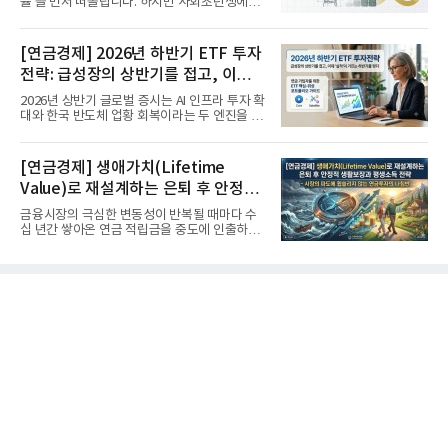
률'을 먼저 떠올립니다. 하지만 사회초년생에게
가장 거대한 자산은 계좌...
[연금경제] 2026년 하반기 ETF 투자
전략: 급성장의 상반기를 접고, 이제
'실적'이 가르는 하반기를 맞다
2026년 상반기 글로벌 증시는 AI 인프라 투자 확
대와 한국 반도체 업황 회복이라는 두 엔진을 달
고 기록적인 강세장을...
[연금경제] 생애가치(Lifetime
Value)로 재설계하는 은퇴 후 안정적
생활보장과 평생소득 전략
금융시장의 극심한 변동성이 반복될 때마다 수
십 년간 쌓아온 연금 적립금을 중도에 인출하거
나, 장기 포트폴리오를 단...