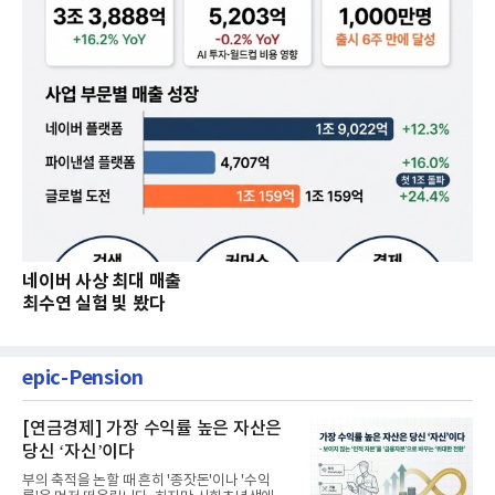
네이버 사상 최대 매출
최수연 실험 빛 봤다
epic-Pension
[연금경제] 가장 수익률 높은 자산은
당신 ‘자신’이다
부의 축적을 논할 때 흔히 '종잣돈'이나 '수익