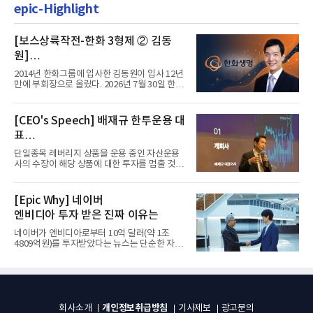
epic-Highlight
[보스상륙작전-한화 3형제 ② 김동
원]
입사 12년 만에 금융계열 수장 등극
2014년 한화그룹에 입사한 김동원이 입사 12년
만에 부회장으로 올랐다. 2026년 7월 30일 한화
그룹이 발표하고 8월 1일...
[CEO's Speech] 배재규 한투운용 대
표
“개별종목 레버리지 투자 지금이라도
단일종목 레버리지 상품을 운용 중인 자산운용
멈춰라”
사의 수장이 해당 상품에 대한 투자를 멈출 것을
당부하는 이례적인 소신...
[Epic Why] 네이버
엔비디아 투자 받은 진짜 이유는
네이버가 엔비디아로부터 10억 달러(약 1조
4809억원)를 투자받았다는 뉴스는 단순한 자금
유치 소식이 아니다. 검색과...
개인정보취급방침
회사소개
기사제보
광고문의