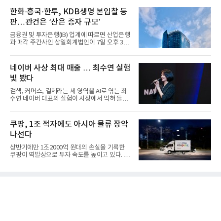
한화·흥국·한투, KDB생명 본입찰 등
판…관건은 ‘산은 증자 규모’
금융권 및 투자은행(IB) 업계에 따르면 산업은행
과 매각 주간사인 삼일회계법인이 7일 오후 3시
마감한 KDB생명보험 매...
네이버 사상 최대 매출 … 최수연 실험
빛 봤다
검색, 커머스, 결제라는 세 영역을 AI로 엮는 최
수연 네이버 대표의 실험이 시장에서 먹혀 들어
갔다. 이른바 '풀 퍼널...
쿠팡, 1조 적자에도 아시아 물류 장악
나선다
상반기에만 1조2000억 원대의 손실을 기록한
쿠팡이 역발상으로 투자 속도를 높이고 있다. 이
는 단기 수익보다 장기적...