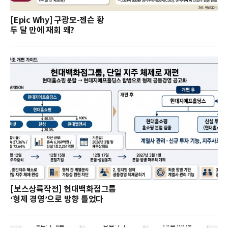
[Epic Why] 구광모-젠슨 황
두 달 만에 재회 왜?
[보스상륙작전] 현대백화점그룹
‘형제 경영’으로 방향 틀었다