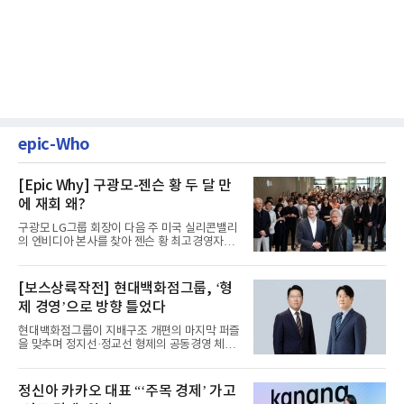
epic-Who
[Epic Why] 구광모-젠슨 황 두 달 만
에 재회 왜?
구광모 LG그룹 회장이 다음 주 미국 실리콘밸리
의 엔비디아 본사를 찾아 젠슨 황 최고경영자
(CEO)와 재회동한다. 지난...
[보스상륙작전] 현대백화점그룹, ‘형
제 경영’으로 방향 틀었다
현대백화점그룹이 지배구조 개편의 마지막 퍼즐
을 맞추며 정지선·정교선 형제의 공동경영 체제
를 사실상 굳혔다. 중간...
정신아 카카오 대표 “‘주목 경제’ 가고