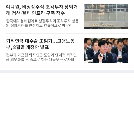
예탁원, 비상장주식·조각투자 장외거
래 청산·결제 인프라 구축 착수
한국예탁결제원이 비상장주식과 조각투자 상품
의 장외거래를 안전하고 효율적으로 마무리하기
위한 청산·결제 전용 인...
퇴직연금 대수술 초읽기…고용노동
부, 8월말 개정안 발표
정부가 기금형 퇴직연금 도입과 단계적 퇴직연
금 의무화를 두 축으로 하는 대규모 근로자퇴직
급여보장법(이하 근퇴법)...