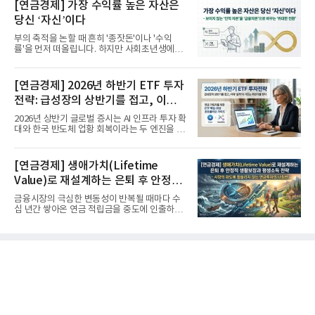
[연금경제] 가장 수익률 높은 자산은
당신 ‘자신’이다
부의 축적을 논할 때 흔히 '종잣돈'이나 '수익
률'을 먼저 떠올립니다. 하지만 사회초년생에게
가장 거대한 자산은 계좌...
[연금경제] 2026년 하반기 ETF 투자
전략: 급성장의 상반기를 접고, 이제
'실적'이 가르는 하반기를 맞다
2026년 상반기 글로벌 증시는 AI 인프라 투자 확
대와 한국 반도체 업황 회복이라는 두 엔진을 달
고 기록적인 강세장을...
[연금경제] 생애가치(Lifetime
Value)로 재설계하는 은퇴 후 안정적
생활보장과 평생소득 전략
금융시장의 극심한 변동성이 반복될 때마다 수
십 년간 쌓아온 연금 적립금을 중도에 인출하거
나, 장기 포트폴리오를 단...