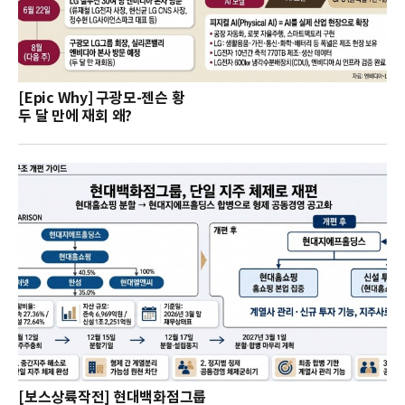
[Epic Why] 구광모-젠슨 황
두 달 만에 재회 왜?
[보스상륙작전] 현대백화점그룹