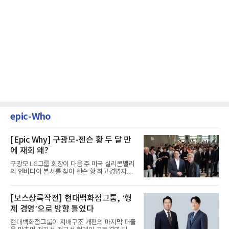
epic-Who
[Epic Why] 구광모-젠슨 황 두 달 만
에 재회 왜?
구광모 LG그룹 회장이 다음 주 미국 실리콘밸리
의 엔비디아 본사를 찾아 젠슨 황 최고경영자
(CEO)와 재회동한다. 지난...
[보스상륙작전] 현대백화점그룹, ‘형
제 경영’으로 방향 틀었다
현대백화점그룹이 지배구조 개편의 마지막 퍼즐