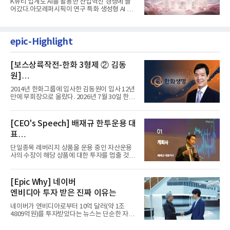
K뷰티 업계도 AI를 활용한 산업혁신 경쟁에 들
어갔다.아모레퍼시픽이 연구 특화 생성형 AI 플
랫폼 LEMON을 활용해 연구...
epic-Highlight
[보스상륙작전-한화 3형제 ② 김동
원]
입사 12년 만에 금융계열 수장 등극
2014년 한화그룹에 입사한 김동원이 입사 12년
만에 부회장으로 올랐다. 2026년 7월 30일 한화
그룹이 발표하고 8월 1일...
[CEO's Speech] 배재규 한투운용 대
표
“개별종목 레버리지 투자 지금이라도
단일종목 레버리지 상품을 운용 중인 자산운용
멈춰라”
사의 수장이 해당 상품에 대한 투자를 멈출 것을
당부하는 이례적인 소신...
[Epic Why] 네이버
엔비디아 투자 받은 진짜 이유는
네이버가 엔비디아로부터 10억 달러(약 1조
4809억원)를 투자받았다는 뉴스는 단순한 자금
유치 소식이 아니다. 검색과...