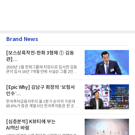
Brand News
[보스상륙작전-한화 3형제 ① 김동
관]
입사 16년 만에 수석부회장 … 경영승
2010년 1월 한화그룹에 차장으로 입사한 김동
계 ‘초읽기’
관이 입사 16년 7개월 만에 사실상 그룹 2인자
자리에 올랐다. 8월 1일자...
[Epic Why] 김남구 회장의 ‘보험사
인수’
발걸음이 신중해진 배경은?
한국투자금융지주의 올 1분기 순이익 가운데
85.6%가 증권 계열사인 한국투자증권 한 곳에
서 나왔다. 김남구 한국투자...
[심층분석] K뷰티에 부는
AI혁신 바람