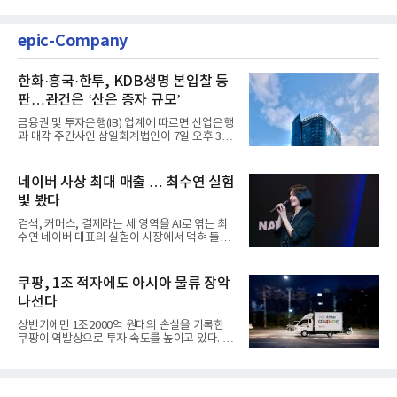
epic-Company
한화·흥국·한투, KDB생명 본입찰 등
판…관건은 ‘산은 증자 규모’
금융권 및 투자은행(IB) 업계에 따르면 산업은행
과 매각 주간사인 삼일회계법인이 7일 오후 3시
마감한 KDB생명보험 매...
네이버 사상 최대 매출 … 최수연 실험
빛 봤다
검색, 커머스, 결제라는 세 영역을 AI로 엮는 최
수연 네이버 대표의 실험이 시장에서 먹혀 들어
갔다. 이른바 '풀 퍼널...
쿠팡, 1조 적자에도 아시아 물류 장악
나선다
상반기에만 1조2000억 원대의 손실을 기록한
쿠팡이 역발상으로 투자 속도를 높이고 있다. 이
는 단기 수익보다 장기적...