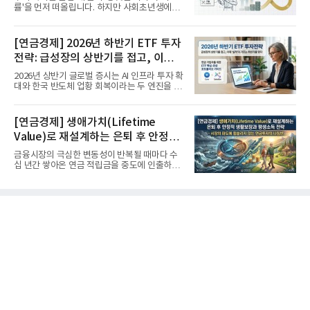
률'을 먼저 떠올립니다. 하지만 사회초년생에게
가장 거대한 자산은 계좌...
[연금경제] 2026년 하반기 ETF 투자
전략: 급성장의 상반기를 접고, 이제
'실적'이 가르는 하반기를 맞다
2026년 상반기 글로벌 증시는 AI 인프라 투자 확
대와 한국 반도체 업황 회복이라는 두 엔진을 달
고 기록적인 강세장을...
[연금경제] 생애가치(Lifetime
Value)로 재설계하는 은퇴 후 안정적
생활보장과 평생소득 전략
금융시장의 극심한 변동성이 반복될 때마다 수
십 년간 쌓아온 연금 적립금을 중도에 인출하거
나, 장기 포트폴리오를 단...