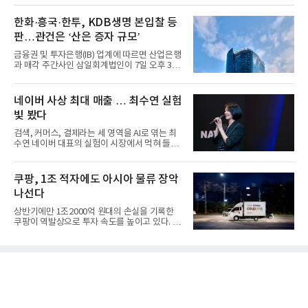
한화·흥국·한투, KDB생명 본입찰 등
판…관건은 ‘산은 증자 규모’
금융권 및 투자은행(IB) 업계에 따르면 산업은행
과 매각 주간사인 삼일회계법인이 7일 오후 3시
마감한 KDB생명보험 매...
네이버 사상 최대 매출 … 최수연 실험
빛 봤다
검색, 커머스, 결제라는 세 영역을 AI로 엮는 최
수연 네이버 대표의 실험이 시장에서 먹혀 들어
갔다. 이른바 '풀 퍼널...
쿠팡, 1조 적자에도 아시아 물류 장악
나선다
상반기에만 1조2000억 원대의 손실을 기록한
쿠팡이 역발상으로 투자 속도를 높이고 있다. 이
는 단기 수익보다 장기적...