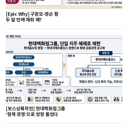
[Epic Why] 구광모-젠슨 황
두 달 만에 재회 왜?
[보스상륙작전] 현대백화점그룹
‘형제 경영’으로 방향 틀었다