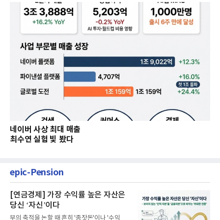
네이버 사상 최대 매출
최수연 실험 빛 봤다
epic-Pension
[연금경제] 가장 수익률 높은 자산은
당신 ‘자신’이다
부의 축적을 논할 때 흔히 '종잣돈'이나 '수익