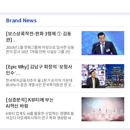
Brand News
[보스상륙작전-한화 3형제 ① 김동
관]
입사 16년 만에 수석부회장 … 경영승
2010년 1월 한화그룹에 차장으로 입사한 김동
계 ‘초읽기’
관이 입사 16년 7개월 만에 사실상 그룹 2인자
자리에 올랐다. 8월 1일자...
[Epic Why] 김남구 회장의 ‘보험사
인수’
발걸음이 신중해진 배경은?
한국투자금융지주의 올 1분기 순이익 가운데
85.6%가 증권 계열사인 한국투자증권 한 곳에
서 나왔다. 김남구 한국투자...
[심층분석] K뷰티에 부는
AI혁신 바람
K뷰티 업계도 AI를 활용한 산업혁신 경쟁에 들
어갔다.아모레퍼시픽이 연구 특화 생성형 AI 플
랫폼 LEMON을 활용해 연구...