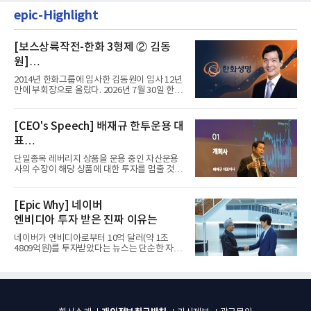
epic-Highlight
[보스상륙작전-한화 3형제 ② 김동
원]
입사 12년 만에 금융계열 수장 등극
2014년 한화그룹에 입사한 김동원이 입사 12년
만에 부회장으로 올랐다. 2026년 7월 30일 한화
그룹이 발표하고 8월 1일...
[CEO's Speech] 배재규 한투운용 대
표
“개별종목 레버리지 투자 지금이라도
단일종목 레버리지 상품을 운용 중인 자산운용
멈춰라”
사의 수장이 해당 상품에 대한 투자를 멈출 것을
당부하는 이례적인 소신...
[Epic Why] 네이버
엔비디아 투자 받은 진짜 이유는
네이버가 엔비디아로부터 10억 달러(약 1조
4809억원)를 투자받았다는 뉴스는 단순한 자금
유치 소식이 아니다. 검색과...