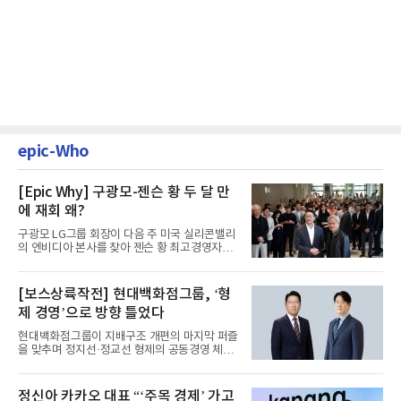
epic-Who
[Epic Why] 구광모-젠슨 황 두 달 만
에 재회 왜?
구광모 LG그룹 회장이 다음 주 미국 실리콘밸리
의 엔비디아 본사를 찾아 젠슨 황 최고경영자
(CEO)와 재회동한다. 지난...
[보스상륙작전] 현대백화점그룹, ‘형
제 경영’으로 방향 틀었다
현대백화점그룹이 지배구조 개편의 마지막 퍼즐
을 맞추며 정지선·정교선 형제의 공동경영 체제
를 사실상 굳혔다. 중간...
정신아 카카오 대표 “‘주목 경제’ 가고