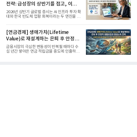
전략: 급성장의 상반기를 접고, 이제
'실적'이 가르는 하반기를 맞다
2026년 상반기 글로벌 증시는 AI 인프라 투자 확
대와 한국 반도체 업황 회복이라는 두 엔진을 달
고 기록적인 강세장을...
[연금경제] 생애가치(Lifetime
Value)로 재설계하는 은퇴 후 안정적
생활보장과 평생소득 전략
금융시장의 극심한 변동성이 반복될 때마다 수
십 년간 쌓아온 연금 적립금을 중도에 인출하거
나, 장기 포트폴리오를 단...