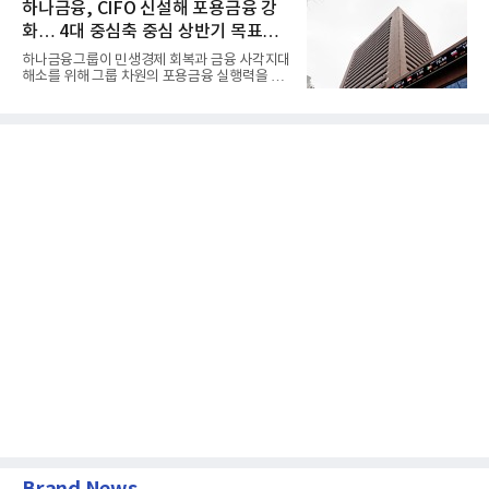
하나금융, CIFO 신설해 포용금융 강
화… 4대 중심축 중심 상반기 목표
60% 달성
하나금융그룹이 민생경제 회복과 금융 사각지대
해소를 위해 그룹 차원의 포용금융 실행력을 대
폭 강화한다. 이승열 부...
Brand News