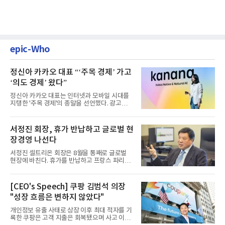
epic-Who
정신아 카카오 대표 “‘주목 경제’ 가고
‘의도 경제’ 왔다”
정신아 카카오 대표는 인터넷과 모바일 시대를
지탱한 '주목 경제'의 종말을 선언했다. 광고를
클릭하는 사용자의 눈길...
서정진 회장, 휴가 반납하고 글로벌 현
장경영 나선다
서정진 셀트리온 회장은 8월을 통째로 글로벌
현장에 바친다. 휴가를 반납하고 프랑스 파리에
서 출발해 유럽 전역을 거...
[CEO's Speech] 쿠팡 김범석 의장
"성장 흐름은 변하지 않았다"
개인정보 유출 사태로 상장 이후 최대 적자를 기
록한 쿠팡은 고객 지출은 회복됐으며 사고 이전