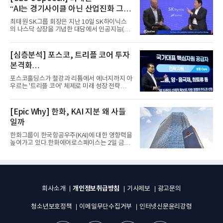
“AI는 경기사이클 아닌 산업진화 그
자체”
최태원 SK그룹 회장은 지난 10일 SK하이닉스
의 나스닥 상장을 기념한 대담에서 인공지능(AI)
을 "일시적인 경기 사이클...
[심층분석] 포스코, 트리플 코어 투자
본격화
16조7천억원 투자 재원 마련 전략은?
포스코홀딩스가 철강과 리튬에서 에너지까지 아
우르는 '트리플 코어' 체제로 미래 성장 전략을
재편한다. 2028년까지 ...
[Epic Why] 한화, KAI 지분 왜 사들
일까
한화그룹이 한국항공우주(KAI)에 대한 영향력을
높여가고 있다.한화에어로스페이스는 2일 금융
감독원 전자공시시스템을...
개인정보취급방침
회사소개
기사제보
광고문의
청소년보호정책
이메일무단수집거부
인터넷신문윤리강령