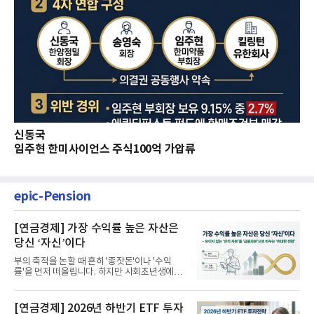
신동국
임주현 한미사이언스 주식100억 가압류
epic-Pension
[연금경제] 가장 수익률 높은 자산은
당신 ‘자신’이다
부의 축적을 논할 때 흔히 '종잣돈'이나 '수익
률'을 먼저 떠올립니다. 하지만 사회초년생에게
가장 거대한 자산은 계좌...
[연금경제] 2026년 하반기 ETF 투자