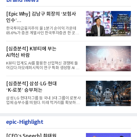
[Epic Why] 김남구 회장의 ‘보험사
인수’
발걸음이 신중해진 배경은?
한국투자금융지주의 올 1분기 순이익 가운데
85.6%가 증권 계열사인 한국투자증권 한 곳에
서 나왔다. 김남구 한국투자...
[심층분석] K뷰티에 부는
AI혁신 바람
K뷰티 업계도 AI를 활용한 산업혁신 경쟁에 들
어갔다.아모레퍼시픽이 연구 특화 생성형 AI 플
랫폼 LEMON을 활용해 연구...
[심층분석] 삼성·LG·현대
‘K-로봇’ 승부처는
삼성·LG·현대차그룹 등 국내 3대 그룹이 로봇사
업에 승부수를 띄웠다. 미래 먹거리를 확보하기
위해 전담 조직을 출...
epic-Highlight
[CEO’s Speech] 최태원