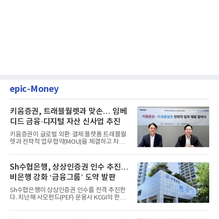
epic-Money
키움증권, 트래블월렛과 맞손… 임베
디드 금융·디지털 자산 신사업 추진
키움증권이 글로벌 외환·결제 플랫폼 트래블월
렛과 전략적 업무협약(MOU)을 체결하고 차세
대 디지털 금융 시장 선점에...
Sh수협은행, 상상인증권 인수 추진…
비은행 강화 ‘금융그룹’ 도약 발판
Sh수협은행이 상상인증권 인수를 전격 추진한
다. 지난해 사모펀드(PEF) 운용사 KCGI의 한양
증권 인수 이후 약 1년 만에...