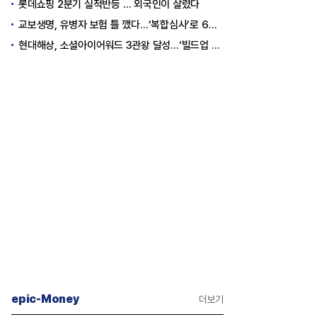
롯데쇼핑 2분기 실적반등 … 외국인이 살렸다
교보생명, 유병자 보험 틀 깼다…‘복합심사’로 6개월 독점권 획득
현대해상, 소셜아이어워드 3관왕 달성…‘빌드업 육아’ 소통 결실
epic-Money
더보기