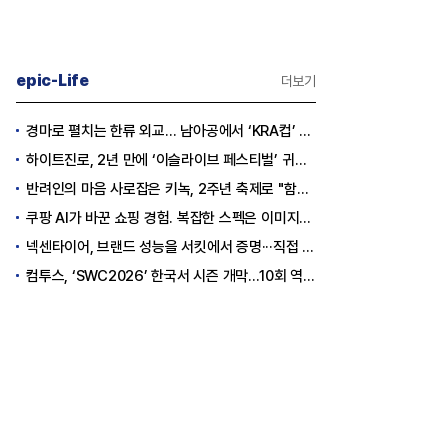
epic-Life
더보기
경마로 펼치는 한류 외교… 남아공에서 ‘KRA컵’ 개최하는 한국마사회
하이트진로, 2년 만에 ‘이슬라이브 페스티벌’ 귀환…25,000명 규모 대확장
반려인의 마음 사로잡은 키녹, 2주년 축제로 "함께하는 즐거움"을 선물하다
쿠팡 AI가 바꾼 쇼핑 경험. 복잡한 스펙은 이미지로, 수백 개 리뷰는 한눈에…
넥센타이어, 브랜드 성능을 서킷에서 증명···직접 체험하는 고객 참여형 마케팅 확대
컴투스, ‘SWC2026’ 한국서 시즌 개막…10회 역사를 이어갈 챔피언은 누가 될까