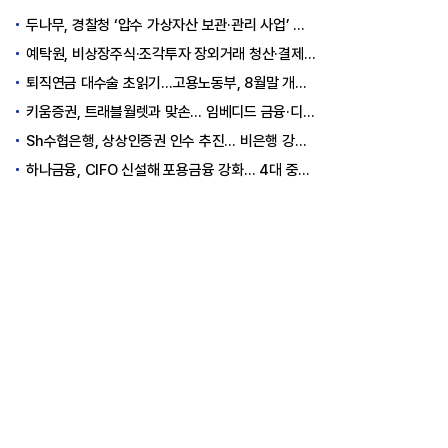
두나무, 경찰청 ‘압수 가상자산 보관·관리 사업’ 최종 낙찰
예탁원, 비상장주식·조각투자 장외거래 청산·결제 인프라 구축 착수
퇴직연금 대수술 초읽기…고용노동부, 8월말 개정안 발표
키움증권, 트래블월렛과 맞손… 임베디드 금융·디지털 자산 신사업 추진
Sh수협은행, 상상인증권 인수 추진… 비은행 강화 ‘금융그룹’ 도약 발판
하나금융, CIFO 신설해 포용금융 강화… 4대 중심축 중심 상반기 목표 60% 달성