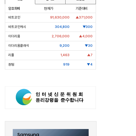
암호화폐
현재가
기준대비
비트코인
91,630,000
▲371,000
비트코인캐시
304,800
▼300
이더리움
2,706,000
▲4,000
이더리움클래식
9,200
▼30
리플
1,463
▲7
퀀텀
919
▼4