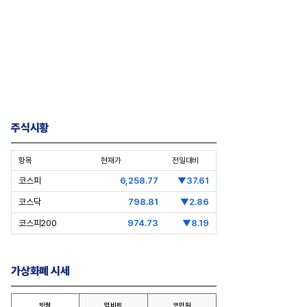
주식시황
항목
현재가
전일대비
코스피
6,258.77
▼37.61
코스닥
798.81
▼2.86
코스피200
974.73
▼8.19
가상화폐 시세
빗썸
업비트
코인원