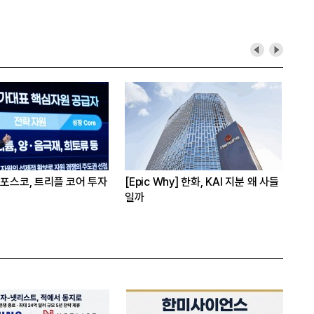
 포스코, 트리플 코어 투자
[Epic Why] 한화, KAI 지분 왜 사들
[오
일까
실
원 투자 재원 마련 전략