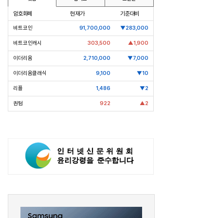
암호화폐
현재가
기준대비
비트코인
91,700,000
▼283,000
비트코인캐시
303,500
▲1,900
이더리움
2,710,000
▼7,000
이더리움클래식
9,100
▼10
리플
1,486
▼2
퀀텀
922
▲2
pic Why] 코오롱 이규호
[Epic Why] 네이버
 실패 1주일만에 티슈진 2억 매
엔비디아 투자 받은 진짜 이유는
왜?