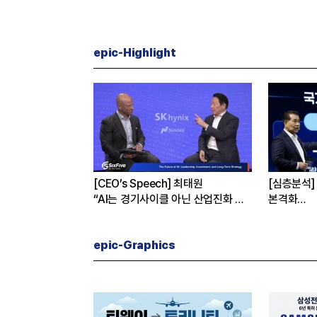
epic-Highlight
K하이닉스가
[CEO’s Speech] 최태원
[심층분석]
까닭은
“AI는 경기사이클 아닌 산업진화 그
본격화
자체”
16조7천억
은?
epic-Graphics