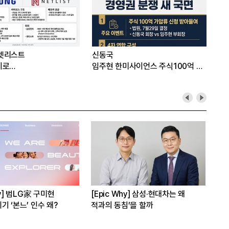
넷리스트
신동국
지로…
임주현 한미사이언스 주식100억 가
압류
hy] 범LG家 구미현
[Epic Why] 삼성·현대차는 왜
[E
기 ‘본느’ 인수 왜?
적과의 동침’을 할까
3상
수 