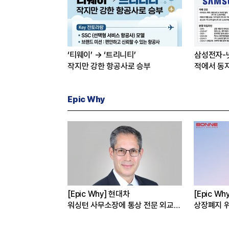
‘티웨이’ → ‘트리니티’
삼성전자-
작지만 강한 항공사로 승부
적에서 동
Epic Why
선밸리’간 이재용 회장
[Epic Why] 현대차
[Epic W
 왜?
워싱턴 사무소장에 통상 전문 외교관
상장폐지 위
발탁 왜?