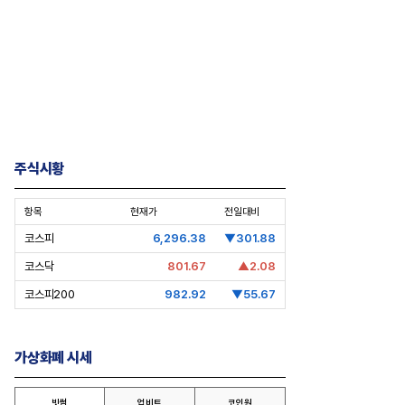
주식시황
항목
현재가
전일대비
너가의 자녀들] 신유열, 대권 승계
[CEO’s Speech] 삼성전자 노태문
코스피
6,296.38
▼301.88
전무대에 서다
대표의 차세대 갤럭시 전략
코스닥
801.67
▲2.08
코스피200
982.92
▼55.67
가상화폐 시세
빗썸
업비트
코인원