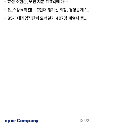
효성 조현준, 모친 지분 123억에 매수
[보스상륙작전] HD현대 정기선 회장, 경영승계 ‘큰 걸음’
85개 대기업집단서 오너일가 407명 계열사 등기임원 등재
epic-Company
더보기