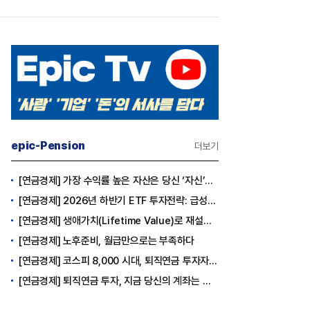
epic-Pension
더보기
[연금경제] 가장 수익률 높은 자산은 당신 ‘자신’이다
[연금경제] 2026년 하반기 ETF 투자전략: 급성장의 상반기를 접고, 이제 '실적'이 가르는 하반기를 맞다
[연금경제] 생애가치(Lifetime Value)로 재설계하는 은퇴 후 안정적 생활보장과 평생소득 전략
[연금경제] 노후준비, 월급만으로는 부족하다
[연금경제] 코스피 8,000 시대, 퇴직연금 투자자는 왜 지금 FOMO를 경계해야 하는가
[연금경제] 퇴직연금 투자, 지금 당신의 계좌는 어느 편인가?