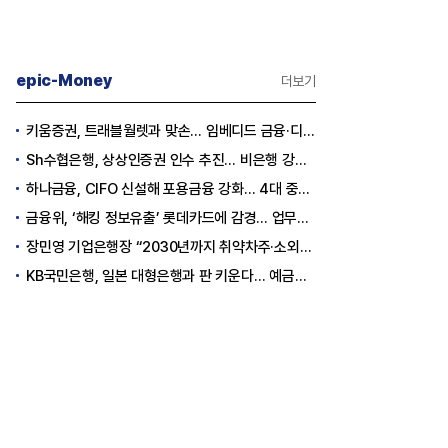
epic-Money
더보기
키움증권, 트래블월렛과 맞손… 임베디드 금융·디지털 자산 신사업 추진
Sh수협은행, 상상인증권 인수 추진… 비은행 강화 ‘금융그룹’ 도약 발판
하나금융, CIFO 신설해 포용금융 강화… 4대 중심축 중심 상반기 목표 60% 달성
금융위, ‘해킹 정보유출’ 롯데카드에 감경... 업무정지 1.5개월
장민영 기업은행장 “2030년까지 취약차주·소외계층에 30조원 지원”
KB국민은행, 일본 대형은행과 판 키운다… 예금토큰으로 국가 간 결제 성공