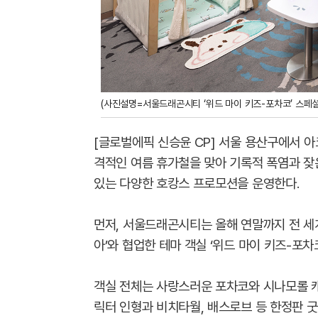
(사진설명=서울드래곤시티 ‘위드 마이 키즈-포차코’ 스페셜
[글로벌에픽 신승윤 CP] 서울 용산구에서 
격적인 여름 휴가철을 맞아 기록적 폭염과 잦
있는 다양한 호캉스 프로모션을 운영한다.
먼저, 서울드래곤시티는 올해 연말까지 전 세
아’와 협업한 테마 객실 ‘위드 마이 키즈-포차
객실 전체는 사랑스러운 포차코와 시나모롤 캐
릭터 인형과 비치타월, 배스로브 등 한정판 굿