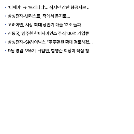
‘티웨이’ → ‘트리니티’… 작지만 강한 항공사로 승부
삼성전자-넷리스트, 적에서 동지로…
고려아연, 사상 최대 상반기 매출 12조 돌파
신동국, 임주현 한미사이언스 주식100억 가압류
삼성전자-SK하이닉스 “주주환원 확대 검토하겠다”
9월 영업 오뚜기 日법인, 함영준 회장이 직접 챙긴다