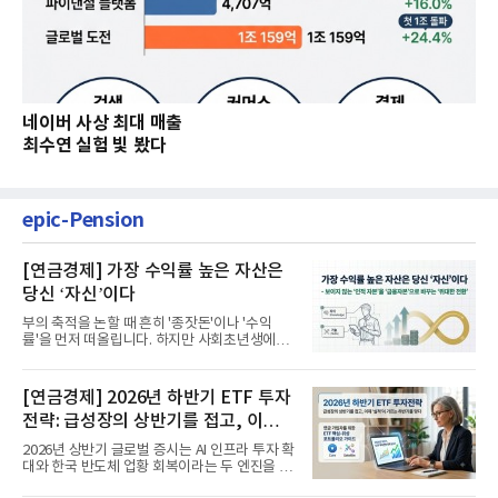
네이버 사상 최대 매출
최수연 실험 빛 봤다
epic-Pension
[연금경제] 가장 수익률 높은 자산은
당신 ‘자신’이다
부의 축적을 논할 때 흔히 '종잣돈'이나 '수익
률'을 먼저 떠올립니다. 하지만 사회초년생에게
가장 거대한 자산은 계좌...
[연금경제] 2026년 하반기 ETF 투자
전략: 급성장의 상반기를 접고, 이제
'실적'이 가르는 하반기를 맞다
2026년 상반기 글로벌 증시는 AI 인프라 투자 확
대와 한국 반도체 업황 회복이라는 두 엔진을 달
고 기록적인 강세장을...