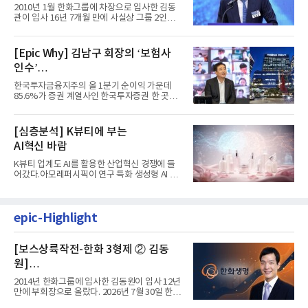
입사 16년 만에 수석부회장 … 경영승
2010년 1월 한화그룹에 차장으로 입사한 김동
계 ‘초읽기’
관이 입사 16년 7개월 만에 사실상 그룹 2인자
자리에 올랐다. 8월 1일자...
[Epic Why] 김남구 회장의 ‘보험사
인수’
발걸음이 신중해진 배경은?
한국투자금융지주의 올 1분기 순이익 가운데
85.6%가 증권 계열사인 한국투자증권 한 곳에
서 나왔다. 김남구 한국투자...
[심층분석] K뷰티에 부는
AI혁신 바람
K뷰티 업계도 AI를 활용한 산업혁신 경쟁에 들
어갔다.아모레퍼시픽이 연구 특화 생성형 AI 플
랫폼 LEMON을 활용해 연구...
epic-Highlight
[보스상륙작전-한화 3형제 ② 김동
원]
입사 12년 만에 금융계열 수장 등극
2014년 한화그룹에 입사한 김동원이 입사 12년
만에 부회장으로 올랐다. 2026년 7월 30일 한화
그룹이 발표하고 8월 1일...