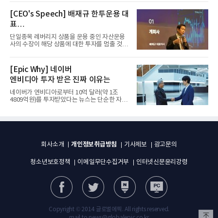
[CEO's Speech] 배재규 한투운용 대
표
“개별종목 레버리지 투자 지금이라도
단일종목 레버리지 상품을 운용 중인 자산운용
멈춰라”
사의 수장이 해당 상품에 대한 투자를 멈출 것을
당부하는 이례적인 소신...
[Epic Why] 네이버
엔비디아 투자 받은 진짜 이유는
네이버가 엔비디아로부터 10억 달러(약 1조
4809억원)를 투자받았다는 뉴스는 단순한 자금
유치 소식이 아니다. 검색과...
개인정보취급방침
회사소개
기사제보
광고문의
청소년보호정책
이메일무단수집거부
인터넷신문윤리강령
Copyright © 2014 글로벌에픽. All rights reserved.
mail to news@globalepic.co.kr