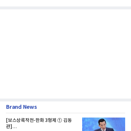
급여보장법(이하 근퇴법)...
Brand News
[보스상륙작전-한화 3형제 ① 김동
관]