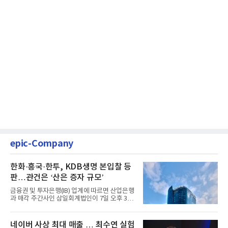
epic-Company
한화·흥국·한투, KDB생명 본입찰 등
판…관건은 ‘산은 증자 규모’
금융권 및 투자은행(IB) 업계에 따르면 산업은행
과 매각 주간사인 삼일회계법인이 7일 오후 3시
마감한 KDB생명보험 매...
네이버 사상 최대 매출 … 최수연 실험