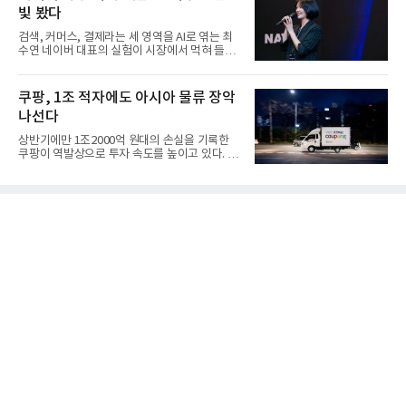
빛 봤다
검색, 커머스, 결제라는 세 영역을 AI로 엮는 최
수연 네이버 대표의 실험이 시장에서 먹혀 들어
갔다. 이른바 '풀 퍼널...
쿠팡, 1조 적자에도 아시아 물류 장악
나선다
상반기에만 1조2000억 원대의 손실을 기록한
쿠팡이 역발상으로 투자 속도를 높이고 있다. 이
는 단기 수익보다 장기적...