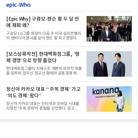
epic-Who
[Epic Why] 구광모-젠슨 황 두 달 만
에 재회 왜?
구광모 LG그룹 회장이 다음 주 미국 실리콘밸리
의 엔비디아 본사를 찾아 젠슨 황 최고경영자
(CEO)와 재회동한다. 지난...
[보스상륙작전] 현대백화점그룹, ‘형
제 경영’으로 방향 틀었다
현대백화점그룹이 지배구조 개편의 마지막 퍼즐
을 맞추며 정지선·정교선 형제의 공동경영 체제
를 사실상 굳혔다. 중간...
정신아 카카오 대표 “‘주목 경제’ 가고
‘의도 경제’ 왔다”
정신아 카카오 대표는 인터넷과 모바일 시대를
지탱한 '주목 경제'의 종말을 선언했다. 광고를
클릭하는 사용자의 눈길...