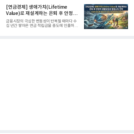
[연금경제] 생애가치(Lifetime
Value)로 재설계하는 은퇴 후 안정적
생활보장과 평생소득 전략
금융시장의 극심한 변동성이 반복될 때마다 수
십 년간 쌓아온 연금 적립금을 중도에 인출하거
나, 장기 포트폴리오를 단...