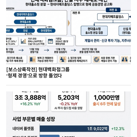
[보스상륙작전] 현대백화점그룹
‘형제 경영’으로 방향 틀었다