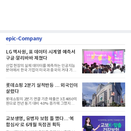
epic-Company
LG 엑사원, 표 데이터·시계열 예측서
구글·알리바바 제쳤다
산업 현장의 실제 데이터를 예측하는 인공지능
분야에서 한국 기업이 미국과 중국의 거대 기술
기업들을 제치고 세계 ...
롯데쇼핑 2분기 실적반등 … 외국인이
살렸다
롯데쇼핑의 2분기 연결 기준 매출은 3조4850억
원으로 전년 동기 대비 4.0% 증가에 그쳤지만,
영업이익은 899억원으로 ...
교보생명, 유병자 보험 틀 깼다…‘복
합심사’로 6개월 독점권 획득