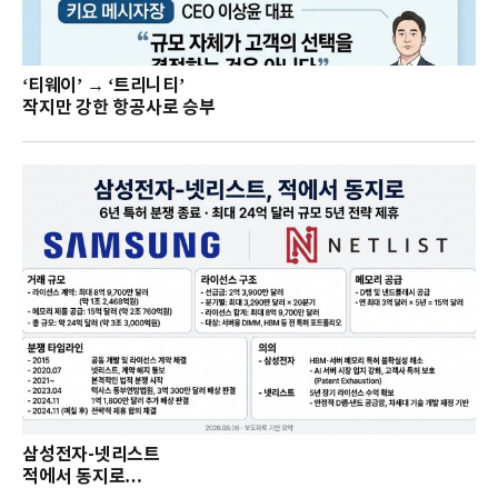
‘티웨이’ → ‘트리니티’
작지만 강한 항공사로 승부
삼성전자-넷리스트
적에서 동지로…