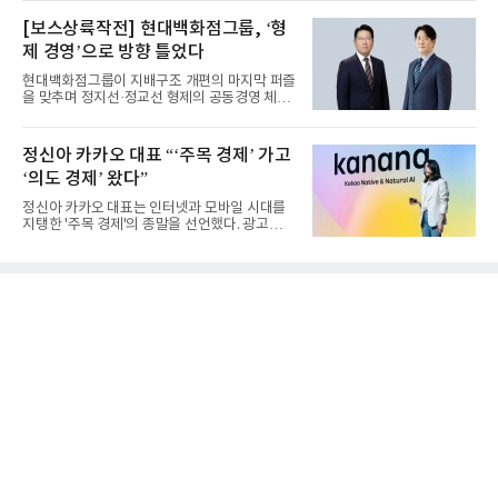
[보스상륙작전] 현대백화점그룹, ‘형
제 경영’으로 방향 틀었다
현대백화점그룹이 지배구조 개편의 마지막 퍼즐
을 맞추며 정지선·정교선 형제의 공동경영 체제
를 사실상 굳혔다. 중간...
정신아 카카오 대표 “‘주목 경제’ 가고
‘의도 경제’ 왔다”
정신아 카카오 대표는 인터넷과 모바일 시대를
지탱한 '주목 경제'의 종말을 선언했다. 광고를
클릭하는 사용자의 눈길...