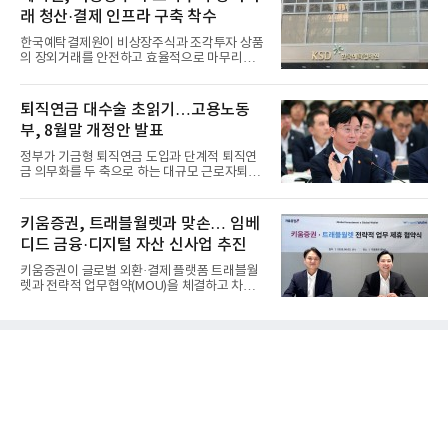
래 청산·결제 인프라 구축 착수
한국예탁결제원이 비상장주식과 조각투자 상품
의 장외거래를 안전하고 효율적으로 마무리하기
위한 청산·결제 전용 인...
퇴직연금 대수술 초읽기…고용노동
부, 8월말 개정안 발표
정부가 기금형 퇴직연금 도입과 단계적 퇴직연
금 의무화를 두 축으로 하는 대규모 근로자퇴직
급여보장법(이하 근퇴법)...
키움증권, 트래블월렛과 맞손… 임베
디드 금융·디지털 자산 신사업 추진
키움증권이 글로벌 외환·결제 플랫폼 트래블월
렛과 전략적 업무협약(MOU)을 체결하고 차세
대 디지털 금융 시장 선점에...