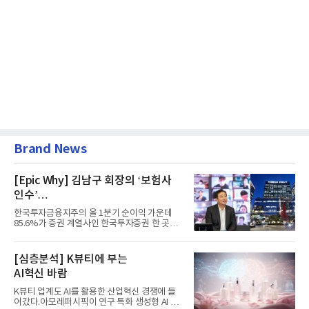
Brand News
[Epic Why] 김남구 회장의 ‘보험사
인수’
발걸음이 신중해진 배경은?
한국투자금융지주의 올 1분기 순이익 가운데
85.6%가 증권 계열사인 한국투자증권 한 곳에
서 나왔다. 김남구 한국투자...
[심층분석] K뷰티에 부는
AI혁신 바람
K뷰티 업계도 AI를 활용한 산업혁신 경쟁에 들
어갔다.아모레퍼시픽이 연구 특화 생성형 AI 플