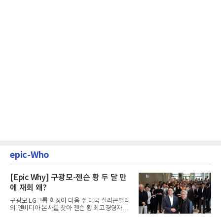
epic-Who
[Epic Why] 구광모-젠슨 황 두 달 만
에 재회 왜?
구광모 LG그룹 회장이 다음 주 미국 실리콘밸리
의 엔비디아 본사를 찾아 젠슨 황 최고경영자
(CEO)와 재회동한다. 지난...