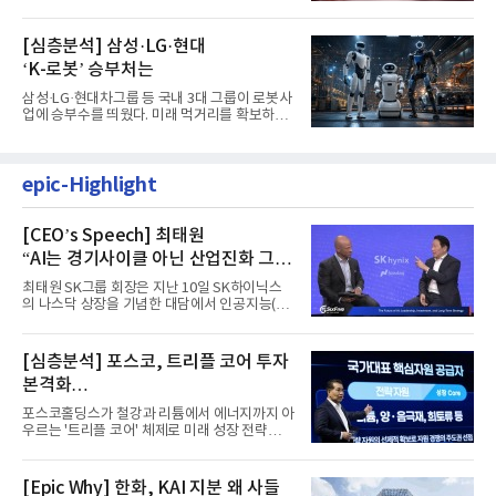
랫폼 LEMON을 활용해 연구...
[심층분석] 삼성·LG·현대
‘K-로봇’ 승부처는
삼성·LG·현대차그룹 등 국내 3대 그룹이 로봇사
업에 승부수를 띄웠다. 미래 먹거리를 확보하기
위해 전담 조직을 출...
epic-Highlight
[CEO’s Speech] 최태원
“AI는 경기사이클 아닌 산업진화 그
자체”
최태원 SK그룹 회장은 지난 10일 SK하이닉스
의 나스닥 상장을 기념한 대담에서 인공지능(AI)
을 "일시적인 경기 사이클...
[심층분석] 포스코, 트리플 코어 투자
본격화
16조7천억원 투자 재원 마련 전략은?
포스코홀딩스가 철강과 리튬에서 에너지까지 아
우르는 '트리플 코어' 체제로 미래 성장 전략을
재편한다. 2028년까지 ...
[Epic Why] 한화, KAI 지분 왜 사들