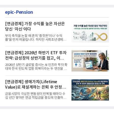
epic-Pension
[연금경제] 가장 수익률 높은 자산은
당신 ‘자신’이다
부의 축적을 논할 때 흔히 '종잣돈'이나 '수익
률'을 먼저 떠올립니다. 하지만 사회초년생에게
가장 거대한 자산은 계좌...
[연금경제] 2026년 하반기 ETF 투자
전략: 급성장의 상반기를 접고, 이제
'실적'이 가르는 하반기를 맞다
2026년 상반기 글로벌 증시는 AI 인프라 투자 확
대와 한국 반도체 업황 회복이라는 두 엔진을 달
고 기록적인 강세장을...
[연금경제] 생애가치(Lifetime
Value)로 재설계하는 은퇴 후 안정적
생활보장과 평생소득 전략
금융시장의 극심한 변동성이 반복될 때마다 수
십 년간 쌓아온 연금 적립금을 중도에 인출하거
나, 장기 포트폴리오를 단...