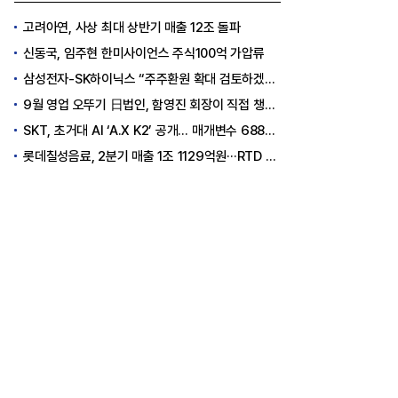
고려아연, 사상 최대 상반기 매출 12조 돌파
신동국, 임주현 한미사이언스 주식100억 가압류
삼성전자-SK하이닉스 “주주환원 확대 검토하겠다”
9월 영업 오뚜기 日법인, 함영진 회장이 직접 챙긴다
SKT, 초거대 AI ‘A.X K2’ 공개… 매개변수 6880억 개로 ‘일하는 AI’ 구현
롯데칠성음료, 2분기 매출 1조 1129억원···RTD 폭발적 성장으로 수익성 방어