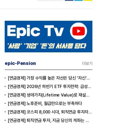
epic-Pension
더보기
[연금경제] 가장 수익률 높은 자산은 당신 ‘자신’이다
[연금경제] 2026년 하반기 ETF 투자전략: 급성장의 상반기를 접고, 이제 '실적'이 가르는 하반기를 맞다
[연금경제] 생애가치(Lifetime Value)로 재설계하는 은퇴 후 안정적 생활보장과 평생소득 전략
[연금경제] 노후준비, 월급만으로는 부족하다
[연금경제] 코스피 8,000 시대, 퇴직연금 투자자는 왜 지금 FOMO를 경계해야 하는가
[연금경제] 퇴직연금 투자, 지금 당신의 계좌는 어느 편인가?