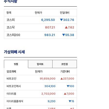
주식시황
항목
현재가
전일대비
코스피
6,295.50
▼302.76
코스닥
807.21
▲7.62
코스피200
983.21
▼55.38
가상화폐 시세
빗썸
업비트
코인원
암호화폐
현재가
기준대비
너가의 자녀들] 신유열, 대권 승계
[CEO’s Speech] 삼성전자 노태문
전무대에 서다
대표의 차세대 갤럭시 전략
비트코인
91,659,000
▲237,000
비트코인캐시
304,100
▼100
이더리움
2,702,000
▲7,000
이더리움클래식
9,230
▼15
리플
1,484
▲5