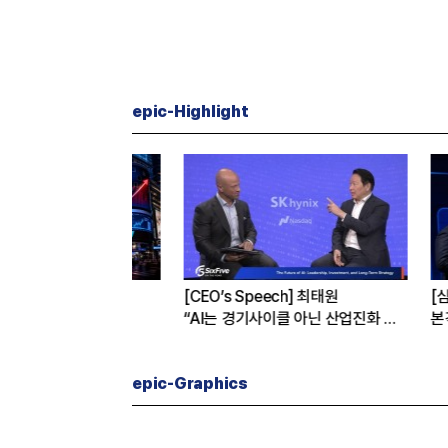
epic-Highlight
K하이닉스가
[CEO’s Speech] 최태원
[심층분석]
까닭은
“AI는 경기사이클 아닌 산업진화 그
본격화
자체”
16조7천억
은?
epic-Graphics