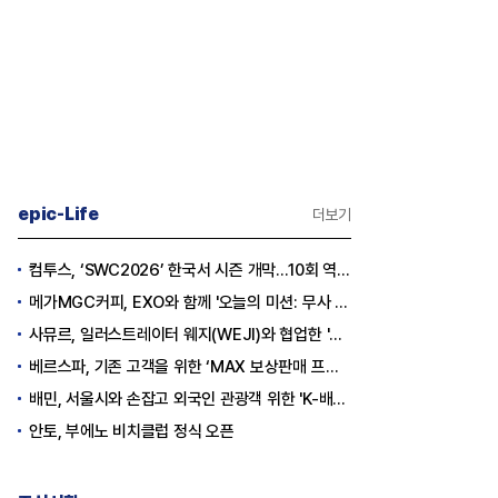
epic-Life
더보기
컴투스, ‘SWC2026’ 한국서 시즌 개막…10회 역사를 이어갈 챔피언은 누가 될까
메가MGC커피, EXO와 함께 '오늘의 미션: 무사 퇴근' 포토카드 이벤트 진행
사뮤르, 일러스트레이터 웨지(WEJI)와 협업한 '이너뷰티 홍삼스틱' 공개
베르스파, 기존 고객을 위한 ‘MAX 보상판매 프로모션’ 진행
배민, 서울시와 손잡고 외국인 관광객 위한 'K-배달' 문화 개척
안토, 부에노 비치클럽 정식 오픈