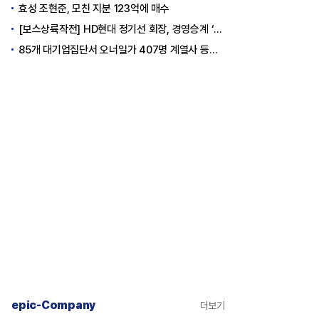
효성 조현준, 모친 지분 123억에 매수
[보스상륙작전] HD현대 정기선 회장, 경영승계 ‘큰 걸음’
85개 대기업집단서 오너일가 407명 계열사 등기임원 등재
epic-Company
더보기