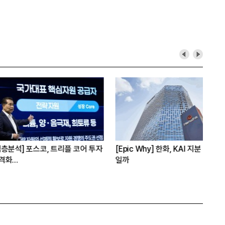
 포스코, 트리플 코어 투자
[Epic Why] 한화, KAI 지분 왜 사들
[오
일까
실
원 투자 재원 마련 전략