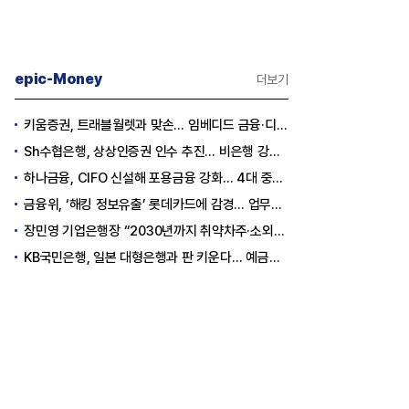
epic-Money
더보기
키움증권, 트래블월렛과 맞손… 임베디드 금융·디지털 자산 신사업 추진
Sh수협은행, 상상인증권 인수 추진… 비은행 강화 ‘금융그룹’ 도약 발판
하나금융, CIFO 신설해 포용금융 강화… 4대 중심축 중심 상반기 목표 60% 달성
금융위, ‘해킹 정보유출’ 롯데카드에 감경... 업무정지 1.5개월
장민영 기업은행장 “2030년까지 취약차주·소외계층에 30조원 지원”
KB국민은행, 일본 대형은행과 판 키운다… 예금토큰으로 국가 간 결제 성공