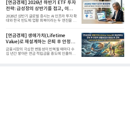
[연금경제] 2026년 하반기 ETF 투자
전략: 급성장의 상반기를 접고, 이제
'실적'이 가르는 하반기를 맞다
2026년 상반기 글로벌 증시는 AI 인프라 투자 확
대와 한국 반도체 업황 회복이라는 두 엔진을 달
고 기록적인 강세장을...
[연금경제] 생애가치(Lifetime
Value)로 재설계하는 은퇴 후 안정적
생활보장과 평생소득 전략
금융시장의 극심한 변동성이 반복될 때마다 수
십 년간 쌓아온 연금 적립금을 중도에 인출하거
나, 장기 포트폴리오를 단...