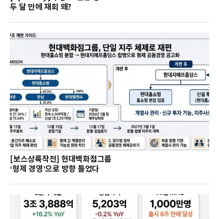
두 달 만에 재회 왜?
[보스상륙작전] 현대백화점그룹
‘형제 경영’으로 방향 틀었다