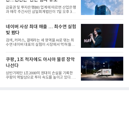
금융권 및 투자은행(IB) 업계에 따르면 산업은행
과 매각 주간사인 삼일회계법인이 7일 오후 3시
마감한 KDB생명보험 매...
네이버 사상 최대 매출 … 최수연 실험
빛 봤다
검색, 커머스, 결제라는 세 영역을 AI로 엮는 최
수연 네이버 대표의 실험이 시장에서 먹혀 들어
갔다. 이른바 '풀 퍼널...
쿠팡, 1조 적자에도 아시아 물류 장악
나선다
상반기에만 1조2000억 원대의 손실을 기록한
쿠팡이 역발상으로 투자 속도를 높이고 있다. 이
는 단기 수익보다 장기적...