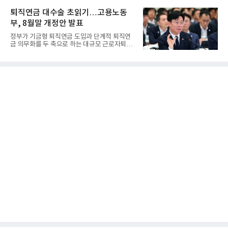
퇴직연금 대수술 초읽기…고용노동
부, 8월말 개정안 발표
정부가 기금형 퇴직연금 도입과 단계적 퇴직연
금 의무화를 두 축으로 하는 대규모 근로자퇴직
급여보장법(이하 근퇴법)...