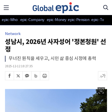
epic-Who
epic-Company
epic-Money
epic-Pension
epic-Tv
Network
성남시, 2026년 사자성어 '정본청원' 선
정
무너진 원칙을 세우고, 시민 삶 중심 시정에 총력
2025-12-12 10:27:35