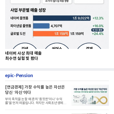
네이버 사상 최대 매출
최수연 실험 빛 봤다
epic-Pension
[연금경제] 가장 수익률 높은 자산은
당신 ‘자신’이다
부의 축적을 논할 때 흔히 '종잣돈'이나 '수익
률'을 먼저 떠올립니다. 하지만 사회초년생에게
가장 거대한 자산은 계좌...