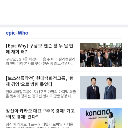
epic-Who
[Epic Why] 구광모-젠슨 황 두 달 만
에 재회 왜?
구광모 LG그룹 회장이 다음 주 미국 실리콘밸리
의 엔비디아 본사를 찾아 젠슨 황 최고경영자
(CEO)와 재회동한다. 지난...
[보스상륙작전] 현대백화점그룹, ‘형
제 경영’으로 방향 틀었다
현대백화점그룹이 지배구조 개편의 마지막 퍼즐
을 맞추며 정지선·정교선 형제의 공동경영 체제
를 사실상 굳혔다. 중간...
정신아 카카오 대표 “‘주목 경제’ 가고
‘의도 경제’ 왔다”
정신아 카카오 대표는 인터넷과 모바일 시대를