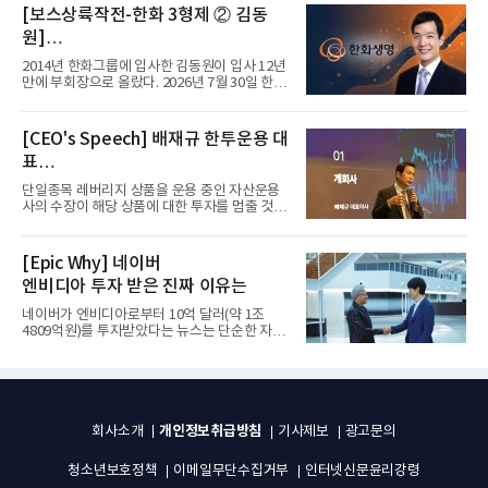
[보스상륙작전-한화 3형제 ② 김동
원]
입사 12년 만에 금융계열 수장 등극
2014년 한화그룹에 입사한 김동원이 입사 12년
만에 부회장으로 올랐다. 2026년 7월 30일 한화
그룹이 발표하고 8월 1일...
[CEO's Speech] 배재규 한투운용 대
표
“개별종목 레버리지 투자 지금이라도
단일종목 레버리지 상품을 운용 중인 자산운용
멈춰라”
사의 수장이 해당 상품에 대한 투자를 멈출 것을
당부하는 이례적인 소신...
[Epic Why] 네이버
엔비디아 투자 받은 진짜 이유는
네이버가 엔비디아로부터 10억 달러(약 1조
4809억원)를 투자받았다는 뉴스는 단순한 자금
유치 소식이 아니다. 검색과...
개인정보취급방침
회사소개
기사제보
광고문의
청소년보호정책
이메일무단수집거부
인터넷신문윤리강령