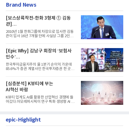
Brand News
[보스상륙작전-한화 3형제 ① 김동
관]
입사 16년 만에 수석부회장 … 경영승
2010년 1월 한화그룹에 차장으로 입사한 김동
계 ‘초읽기’
관이 입사 16년 7개월 만에 사실상 그룹 2인자
자리에 올랐다. 8월 1일자...
[Epic Why] 김남구 회장의 ‘보험사
인수’
발걸음이 신중해진 배경은?
한국투자금융지주의 올 1분기 순이익 가운데
85.6%가 증권 계열사인 한국투자증권 한 곳에
서 나왔다. 김남구 한국투자...
[심층분석] K뷰티에 부는
AI혁신 바람
K뷰티 업계도 AI를 활용한 산업혁신 경쟁에 들
어갔다.아모레퍼시픽이 연구 특화 생성형 AI 플
랫폼 LEMON을 활용해 연구...
epic-Highlight