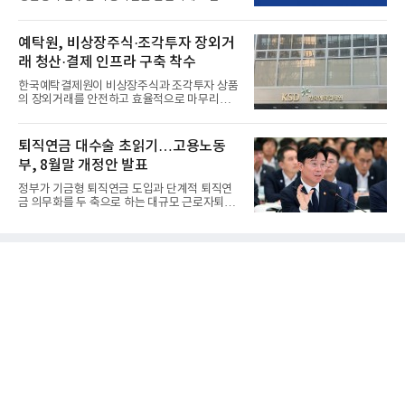
리하는 전담 사업자로 ...
예탁원, 비상장주식·조각투자 장외거
래 청산·결제 인프라 구축 착수
한국예탁결제원이 비상장주식과 조각투자 상품
의 장외거래를 안전하고 효율적으로 마무리하기
위한 청산·결제 전용 인...
퇴직연금 대수술 초읽기…고용노동
부, 8월말 개정안 발표
정부가 기금형 퇴직연금 도입과 단계적 퇴직연
금 의무화를 두 축으로 하는 대규모 근로자퇴직
급여보장법(이하 근퇴법)...