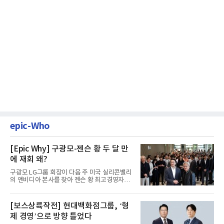
epic-Who
[Epic Why] 구광모-젠슨 황 두 달 만
에 재회 왜?
구광모 LG그룹 회장이 다음 주 미국 실리콘밸리
의 엔비디아 본사를 찾아 젠슨 황 최고경영자
(CEO)와 재회동한다. 지난...
[보스상륙작전] 현대백화점그룹, ‘형
제 경영’으로 방향 틀었다