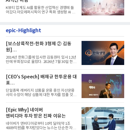
AI혁신 바람
K뷰티 업계도 AI를 활용한 산업혁신 경쟁에 들
어갔다.아모레퍼시픽이 연구 특화 생성형 AI 플
랫폼 LEMON을 활용해 연구...
epic-Highlight
[보스상륙작전-한화 3형제 ② 김동
원]
입사 12년 만에 금융계열 수장 등극
2014년 한화그룹에 입사한 김동원이 입사 12년
만에 부회장으로 올랐다. 2026년 7월 30일 한화
그룹이 발표하고 8월 1일...
[CEO's Speech] 배재규 한투운용 대
표
“개별종목 레버리지 투자 지금이라도
단일종목 레버리지 상품을 운용 중인 자산운용
멈춰라”
사의 수장이 해당 상품에 대한 투자를 멈출 것을
당부하는 이례적인 소신...
[Epic Why] 네이버
엔비디아 투자 받은 진짜 이유는
네이버가 엔비디아로부터 10억 달러(약 1조
4809억원)를 투자받았다는 뉴스는 단순한 자금