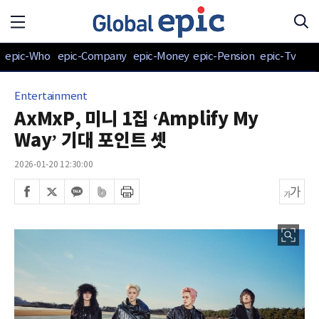
epic-Who
epic-Company
epic-Money
epic-Pension
epic-Tv
Entertainment
AxMxP, 미니 1집 ‘Amplify My
Way’ 기대 포인트 셋
2026-01-20 12:30:00