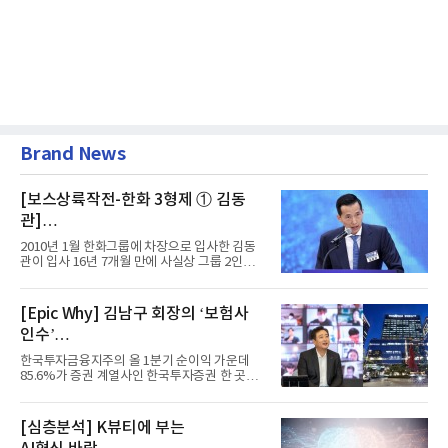
Brand News
[보스상륙작전-한화 3형제 ① 김동
관]
입사 16년 만에 수석부회장 … 경영승
2010년 1월 한화그룹에 차장으로 입사한 김동
계 ‘초읽기’
관이 입사 16년 7개월 만에 사실상 그룹 2인자
자리에 올랐다. 8월 1일자...
[Epic Why] 김남구 회장의 ‘보험사
인수’
발걸음이 신중해진 배경은?
한국투자금융지주의 올 1분기 순이익 가운데
85.6%가 증권 계열사인 한국투자증권 한 곳에
서 나왔다. 김남구 한국투자...
[심층분석] K뷰티에 부는