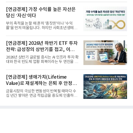
[연금경제] 가장 수익률 높은 자산은
당신 ‘자신’이다
부의 축적을 논할 때 흔히 '종잣돈'이나 '수익
률'을 먼저 떠올립니다. 하지만 사회초년생에게
가장 거대한 자산은 계좌...
[연금경제] 2026년 하반기 ETF 투자
전략: 급성장의 상반기를 접고, 이제
'실적'이 가르는 하반기를 맞다
2026년 상반기 글로벌 증시는 AI 인프라 투자 확
대와 한국 반도체 업황 회복이라는 두 엔진을 달
고 기록적인 강세장을...
[연금경제] 생애가치(Lifetime
Value)로 재설계하는 은퇴 후 안정적
생활보장과 평생소득 전략
금융시장의 극심한 변동성이 반복될 때마다 수
십 년간 쌓아온 연금 적립금을 중도에 인출하거
나, 장기 포트폴리오를 단...