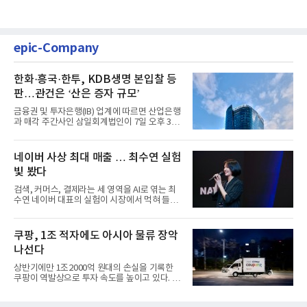
epic-Company
한화·흥국·한투, KDB생명 본입찰 등
판…관건은 ‘산은 증자 규모’
금융권 및 투자은행(IB) 업계에 따르면 산업은행
과 매각 주간사인 삼일회계법인이 7일 오후 3시
마감한 KDB생명보험 매...
네이버 사상 최대 매출 … 최수연 실험
빛 봤다
검색, 커머스, 결제라는 세 영역을 AI로 엮는 최
수연 네이버 대표의 실험이 시장에서 먹혀 들어
갔다. 이른바 '풀 퍼널...
쿠팡, 1조 적자에도 아시아 물류 장악
나선다
상반기에만 1조2000억 원대의 손실을 기록한
쿠팡이 역발상으로 투자 속도를 높이고 있다. 이
는 단기 수익보다 장기적...