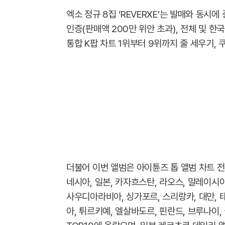
엑소 정규 8집 ‘REVERXE’는 발매와 동시에
인증(판매액 200만 위안 초과), 전체 및 한
통합 K팝 차트 1위부터 9위까지 줄 세우기,
더불어 이번 앨범은 아이튠즈 톱 앨범 차트 전 
네시아, 일본, 카자흐스탄, 라오스, 말레이시아,
사우디아라비아, 싱가포르, 스리랑카, 대만, 태
아, 튀르키예, 엘살바도르, 핀란드, 브루나이,