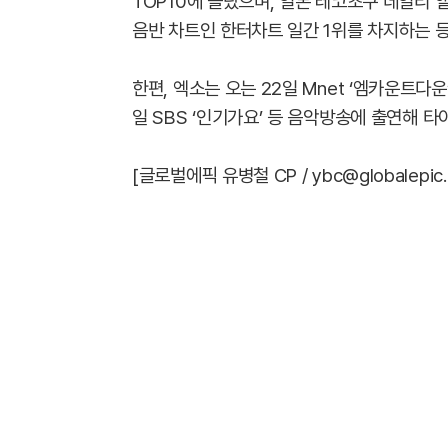
TOP10에 올랐으며, 일본 레코초쿠 데일리 앨
음반 차트인 한터차트 일간 1위를 차지하는 등
한편, 엑소는 오는 22일 Mnet ‘엠카운트다운’, 
일 SBS ‘인기가요’ 등 음악방송에 출연해 타이
[글로벌에픽 유병철 CP / ybc@globalepic.c