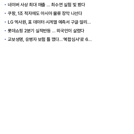
네이버 사상 최대 매출 … 최수연 실험 빛 봤다
쿠팡, 1조 적자에도 아시아 물류 장악 나선다
LG 엑사원, 표 데이터·시계열 예측서 구글·알리바바 제쳤다
롯데쇼핑 2분기 실적반등 … 외국인이 살렸다
교보생명, 유병자 보험 틀 깼다…‘복합심사’로 6개월 독점권 획득