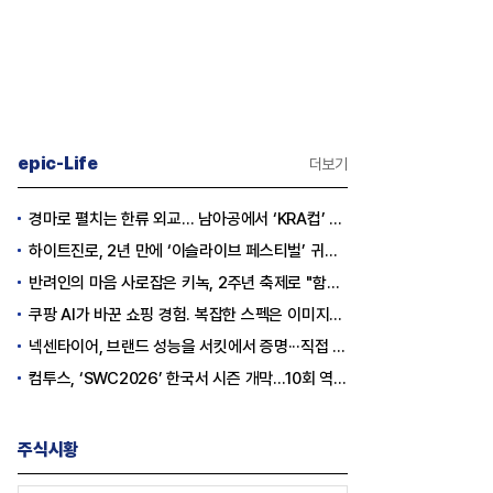
epic-Life
더보기
[오너가의 자녀들] 신유열, 대권 승계
[보스상륙작전-한화 3형제 ② 김
경마로 펼치는 한류 외교… 남아공에서 ‘KRA컵’ 개최하는 한국마사회
실전무대에 서다
원]
하이트진로, 2년 만에 ‘이슬라이브 페스티벌’ 귀환…25,000명 규모 대확장
입사 12년 만에 금융계열 수장 등
반려인의 마음 사로잡은 키녹, 2주년 축제로 "함께하는 즐거움"을 선물하다
쿠팡 AI가 바꾼 쇼핑 경험. 복잡한 스펙은 이미지로, 수백 개 리뷰는 한눈에…
넥센타이어, 브랜드 성능을 서킷에서 증명···직접 체험하는 고객 참여형 마케팅 확대
컴투스, ‘SWC2026’ 한국서 시즌 개막…10회 역사를 이어갈 챔피언은 누가 될까
주식시황