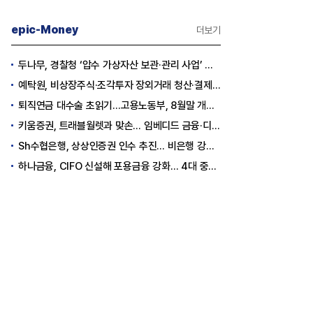
epic-Money
더보기
두나무, 경찰청 ‘압수 가상자산 보관·관리 사업’ 최종 낙찰
예탁원, 비상장주식·조각투자 장외거래 청산·결제 인프라 구축 착수
퇴직연금 대수술 초읽기…고용노동부, 8월말 개정안 발표
키움증권, 트래블월렛과 맞손… 임베디드 금융·디지털 자산 신사업 추진
Sh수협은행, 상상인증권 인수 추진… 비은행 강화 ‘금융그룹’ 도약 발판
하나금융, CIFO 신설해 포용금융 강화… 4대 중심축 중심 상반기 목표 60% 달성