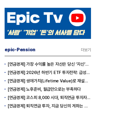
epic-Pension
더보기
[연금경제] 가장 수익률 높은 자산은 당신 ‘자신’이다
[연금경제] 2026년 하반기 ETF 투자전략: 급성장의 상반기를 접고, 이제 '실적'이 가르는 하반기를 맞다
[연금경제] 생애가치(Lifetime Value)로 재설계하는 은퇴 후 안정적 생활보장과 평생소득 전략
[연금경제] 노후준비, 월급만으로는 부족하다
[연금경제] 코스피 8,000 시대, 퇴직연금 투자자는 왜 지금 FOMO를 경계해야 하는가
[연금경제] 퇴직연금 투자, 지금 당신의 계좌는 어느 편인가?