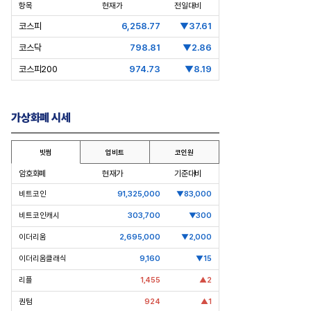
항목
현재가
전일대비
코스피
6,258.77
▼37.61
코스닥
798.81
▼2.86
코스피200
974.73
▼8.19
가상화폐 시세
빗썸
업비트
코인원
암호화폐
현재가
기준대비
비트코인
91,325,000
▼83,000
pic Why] ‘선밸리’간 이재용 회장
[Epic Why] 현대차
비트코인캐시
303,700
▼300
드리 수장 동행 왜?
워싱턴 사무소장에 통상 전문 외교관
이더리움
2,695,000
▼2,000
발탁 왜?
이더리움클래식
9,160
▼15
리플
1,455
▲2
퀀텀
924
▲1