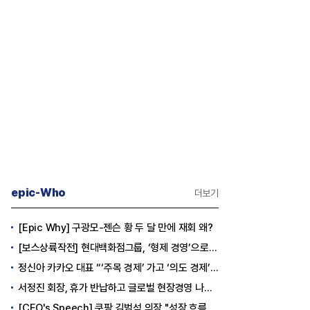
epic-Who
더보기
[Epic Why] 구광모-젠슨 황 두 달 만에 재회 왜?
[보스상륙작전] 현대백화점그룹, ‘형제 경영’으로 방향 틀었다
정신아 카카오 대표 “‘주목 경제’ 가고 ‘의도 경제’ 왔다”
서정진 회장, 휴가 반납하고 글로벌 현장경영 나선다
[CEO's Speech] 쿠팡 김범석 의장 "성장 흐름은 변하지 않았다"