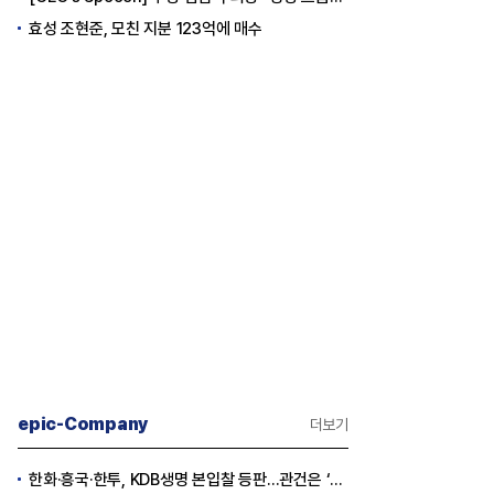
효성 조현준, 모친 지분 123억에 매수
epic-Company
더보기
한화·흥국·한투, KDB생명 본입찰 등판…관건은 ‘산은 증자 규모’