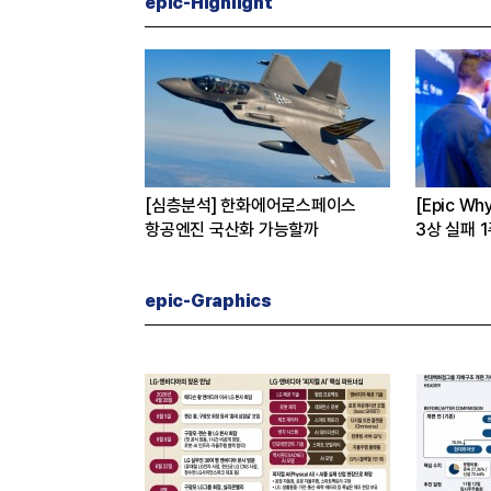
epic-Highlight
코오롱 이규호
[CEO’s Speech] 최태원
[심층분석
만에 티슈진 2억 매
“AI는 경기사이클 아닌 산업진화 그
본격화
자체”
16조7천
은?
epic-Graphics