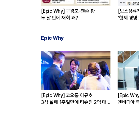
[Epic Why] 구광모-젠슨 황
[보스상륙
두 달 만에 재회 왜?
‘형제 경영
Epic Why
버
[Epic Why] 정의선 현대차 회장
[Epic W
 진짜 이유는
가나에 간 까닭은
인수’
발걸음이 