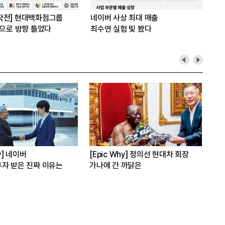
작전] 현대백화점그룹
네이버 사상 최대 매출
’으로 방향 틀었다
최수연 실험 빛 봤다
hy] 김남구 회장의 ‘보험사
[Epic Why] 러트닉 장관
[E
삼성·SK에 생산시설 건설 촉구. 노림
파운
신중해진 배경은?
수는?