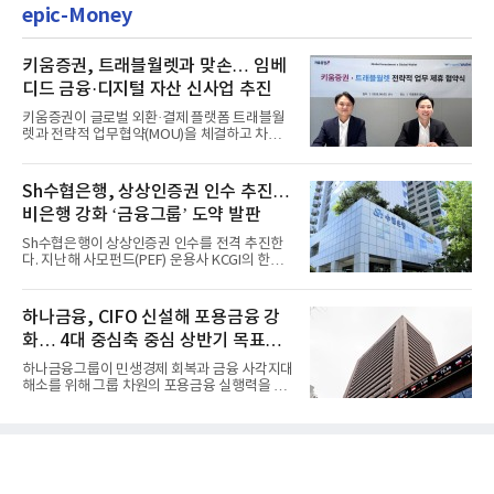
epic-Money
키움증권, 트래블월렛과 맞손… 임베
디드 금융·디지털 자산 신사업 추진
키움증권이 글로벌 외환·결제 플랫폼 트래블월
렛과 전략적 업무협약(MOU)을 체결하고 차세
대 디지털 금융 시장 선점에...
Sh수협은행, 상상인증권 인수 추진…
비은행 강화 ‘금융그룹’ 도약 발판
Sh수협은행이 상상인증권 인수를 전격 추진한
다. 지난해 사모펀드(PEF) 운용사 KCGI의 한양
증권 인수 이후 약 1년 만에...
하나금융, CIFO 신설해 포용금융 강
화… 4대 중심축 중심 상반기 목표
60% 달성
하나금융그룹이 민생경제 회복과 금융 사각지대
해소를 위해 그룹 차원의 포용금융 실행력을 대
폭 강화한다. 이승열 부...