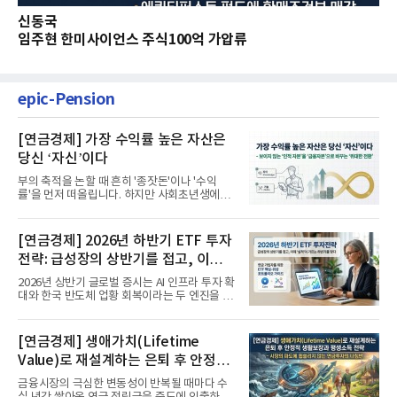
신동국
임주현 한미사이언스 주식100억 가압류
epic-Pension
[연금경제] 가장 수익률 높은 자산은
당신 ‘자신’이다
부의 축적을 논할 때 흔히 '종잣돈'이나 '수익
률'을 먼저 떠올립니다. 하지만 사회초년생에게
가장 거대한 자산은 계좌...
[연금경제] 2026년 하반기 ETF 투자
전략: 급성장의 상반기를 접고, 이제
'실적'이 가르는 하반기를 맞다
2026년 상반기 글로벌 증시는 AI 인프라 투자 확
대와 한국 반도체 업황 회복이라는 두 엔진을 달
고 기록적인 강세장을...
[연금경제] 생애가치(Lifetime
Value)로 재설계하는 은퇴 후 안정적
생활보장과 평생소득 전략
금융시장의 극심한 변동성이 반복될 때마다 수