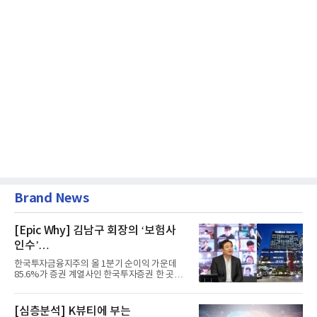
Brand News
[Epic Why] 김남구 회장의 ‘보험사
인수’
발걸음이 신중해진 배경은?
한국투자금융지주의 올 1분기 순이익 가운데
85.6%가 증권 계열사인 한국투자증권 한 곳에
서 나왔다. 김남구 한국투자...
[심층분석] K뷰티에 부는