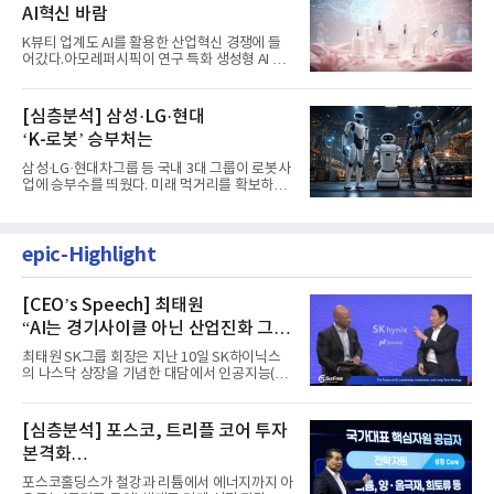
AI혁신 바람
K뷰티 업계도 AI를 활용한 산업혁신 경쟁에 들
어갔다.아모레퍼시픽이 연구 특화 생성형 AI 플
랫폼 LEMON을 활용해 연구...
[심층분석] 삼성·LG·현대
‘K-로봇’ 승부처는
삼성·LG·현대차그룹 등 국내 3대 그룹이 로봇사
업에 승부수를 띄웠다. 미래 먹거리를 확보하기
위해 전담 조직을 출...
epic-Highlight
[CEO’s Speech] 최태원
“AI는 경기사이클 아닌 산업진화 그
자체”
최태원 SK그룹 회장은 지난 10일 SK하이닉스
의 나스닥 상장을 기념한 대담에서 인공지능(AI)
을 "일시적인 경기 사이클...
[심층분석] 포스코, 트리플 코어 투자
본격화
16조7천억원 투자 재원 마련 전략은?
포스코홀딩스가 철강과 리튬에서 에너지까지 아