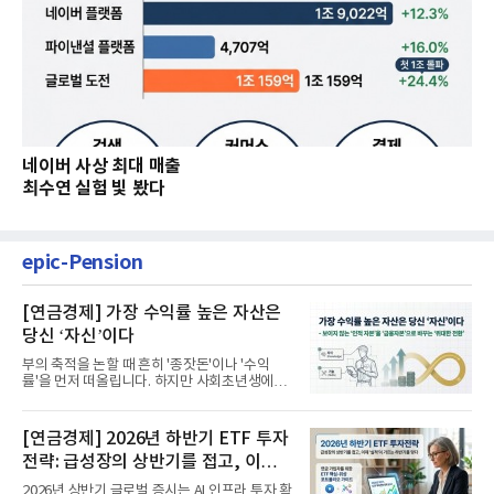
네이버 사상 최대 매출
최수연 실험 빛 봤다
epic-Pension
[연금경제] 가장 수익률 높은 자산은
당신 ‘자신’이다
부의 축적을 논할 때 흔히 '종잣돈'이나 '수익
률'을 먼저 떠올립니다. 하지만 사회초년생에게
가장 거대한 자산은 계좌...
[연금경제] 2026년 하반기 ETF 투자
전략: 급성장의 상반기를 접고, 이제
'실적'이 가르는 하반기를 맞다
2026년 상반기 글로벌 증시는 AI 인프라 투자 확