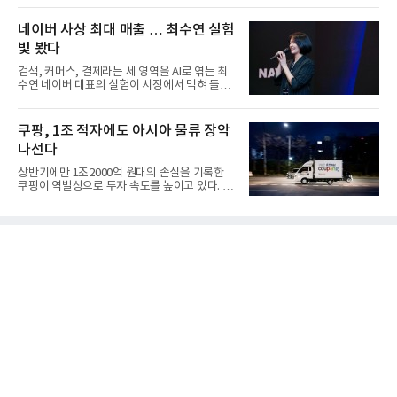
네이버 사상 최대 매출 … 최수연 실험
빛 봤다
검색, 커머스, 결제라는 세 영역을 AI로 엮는 최
수연 네이버 대표의 실험이 시장에서 먹혀 들어
갔다. 이른바 '풀 퍼널...
쿠팡, 1조 적자에도 아시아 물류 장악
나선다
상반기에만 1조2000억 원대의 손실을 기록한
쿠팡이 역발상으로 투자 속도를 높이고 있다. 이
는 단기 수익보다 장기적...