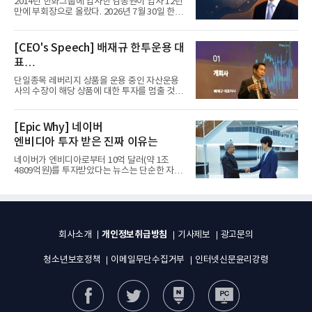
2014년 한화그룹에 입사한 김동원이 입사 12년
만에 부회장으로 올랐다. 2026년 7월 30일 한화
그룹이 발표하고 8월 1일...
[CEO's Speech] 배재규 한투운용 대
표
“개별종목 레버리지 투자 지금이라도
단일종목 레버리지 상품을 운용 중인 자산운용
멈춰라”
사의 수장이 해당 상품에 대한 투자를 멈출 것을
당부하는 이례적인 소신...
[Epic Why] 네이버
엔비디아 투자 받은 진짜 이유는
네이버가 엔비디아로부터 10억 달러(약 1조
4809억원)를 투자받았다는 뉴스는 단순한 자금
유치 소식이 아니다. 검색과...
개인정보취급방침
회사소개
기사제보
광고문의
청소년보호정책
이메일무단수집거부
인터넷신문윤리강령