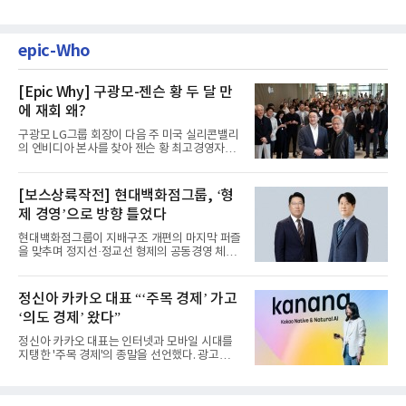
epic-Who
[Epic Why] 구광모-젠슨 황 두 달 만
에 재회 왜?
구광모 LG그룹 회장이 다음 주 미국 실리콘밸리
의 엔비디아 본사를 찾아 젠슨 황 최고경영자
(CEO)와 재회동한다. 지난...
[보스상륙작전] 현대백화점그룹, ‘형
제 경영’으로 방향 틀었다
현대백화점그룹이 지배구조 개편의 마지막 퍼즐
을 맞추며 정지선·정교선 형제의 공동경영 체제
를 사실상 굳혔다. 중간...
정신아 카카오 대표 “‘주목 경제’ 가고
‘의도 경제’ 왔다”
정신아 카카오 대표는 인터넷과 모바일 시대를
지탱한 '주목 경제'의 종말을 선언했다. 광고를
클릭하는 사용자의 눈길...