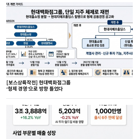
[보스상륙작전] 현대백화점그룹
‘형제 경영’으로 방향 틀었다