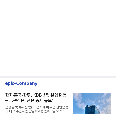
epic-Company
한화·흥국·한투, KDB생명 본입찰 등
판…관건은 ‘산은 증자 규모’
금융권 및 투자은행(IB) 업계에 따르면 산업은행
과 매각 주간사인 삼일회계법인이 7일 오후 3시
마감한 KDB생명보험 매...