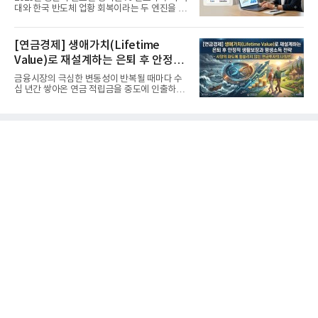
대와 한국 반도체 업황 회복이라는 두 엔진을 달
고 기록적인 강세장을...
[연금경제] 생애가치(Lifetime
Value)로 재설계하는 은퇴 후 안정적
생활보장과 평생소득 전략
금융시장의 극심한 변동성이 반복될 때마다 수
십 년간 쌓아온 연금 적립금을 중도에 인출하거
나, 장기 포트폴리오를 단...