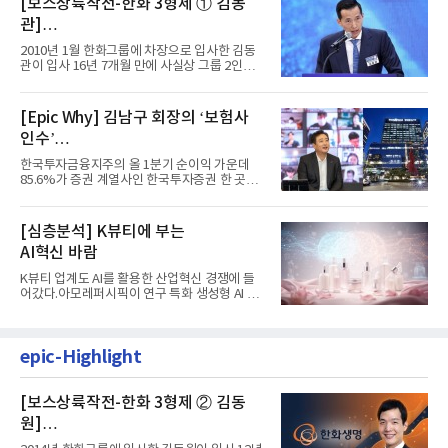
[보스상륙작전-한화 3형제 ① 김동
관]
입사 16년 만에 수석부회장 … 경영승
2010년 1월 한화그룹에 차장으로 입사한 김동
계 ‘초읽기’
관이 입사 16년 7개월 만에 사실상 그룹 2인자
자리에 올랐다. 8월 1일자...
[Epic Why] 김남구 회장의 ‘보험사
인수’
발걸음이 신중해진 배경은?
한국투자금융지주의 올 1분기 순이익 가운데
85.6%가 증권 계열사인 한국투자증권 한 곳에
서 나왔다. 김남구 한국투자...
[심층분석] K뷰티에 부는
AI혁신 바람
K뷰티 업계도 AI를 활용한 산업혁신 경쟁에 들
어갔다.아모레퍼시픽이 연구 특화 생성형 AI 플
랫폼 LEMON을 활용해 연구...
epic-Highlight
[보스상륙작전-한화 3형제 ② 김동
원]
입사 12년 만에 금융계열 수장 등극