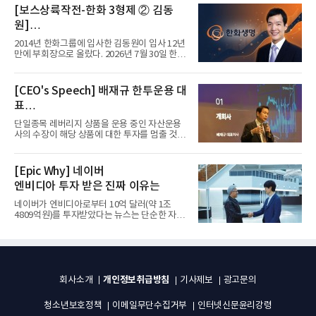
[보스상륙작전-한화 3형제 ② 김동
원]
입사 12년 만에 금융계열 수장 등극
2014년 한화그룹에 입사한 김동원이 입사 12년
만에 부회장으로 올랐다. 2026년 7월 30일 한화
그룹이 발표하고 8월 1일...
[CEO's Speech] 배재규 한투운용 대
표
“개별종목 레버리지 투자 지금이라도
단일종목 레버리지 상품을 운용 중인 자산운용
멈춰라”
사의 수장이 해당 상품에 대한 투자를 멈출 것을
당부하는 이례적인 소신...
[Epic Why] 네이버
엔비디아 투자 받은 진짜 이유는
네이버가 엔비디아로부터 10억 달러(약 1조
4809억원)를 투자받았다는 뉴스는 단순한 자금
유치 소식이 아니다. 검색과...
개인정보취급방침
회사소개
기사제보
광고문의
청소년보호정책
이메일무단수집거부
인터넷신문윤리강령