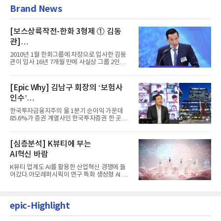
Brand News
[보스상륙작전-한화 3형제 ① 김동
관]
입사 16년 만에 수석부회장 … 경영승
2010년 1월 한화그룹에 차장으로 입사한 김동
계 ‘초읽기’
관이 입사 16년 7개월 만에 사실상 그룹 2인자
자리에 올랐다. 8월 1일자...
[Epic Why] 김남구 회장의 ‘보험사
인수’
발걸음이 신중해진 배경은?
한국투자금융지주의 올 1분기 순이익 가운데
85.6%가 증권 계열사인 한국투자증권 한 곳에
서 나왔다. 김남구 한국투자...
[심층분석] K뷰티에 부는
AI혁신 바람
K뷰티 업계도 AI를 활용한 산업혁신 경쟁에 들
어갔다.아모레퍼시픽이 연구 특화 생성형 AI 플
랫폼 LEMON을 활용해 연구...
epic-Highlight