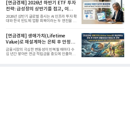
[연금경제] 2026년 하반기 ETF 투자
전략: 급성장의 상반기를 접고, 이제
'실적'이 가르는 하반기를 맞다
2026년 상반기 글로벌 증시는 AI 인프라 투자 확
대와 한국 반도체 업황 회복이라는 두 엔진을 달
고 기록적인 강세장을...
[연금경제] 생애가치(Lifetime
Value)로 재설계하는 은퇴 후 안정적
생활보장과 평생소득 전략
금융시장의 극심한 변동성이 반복될 때마다 수
십 년간 쌓아온 연금 적립금을 중도에 인출하거
나, 장기 포트폴리오를 단...