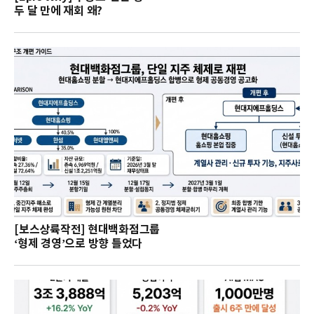
두 달 만에 재회 왜?
[보스상륙작전] 현대백화점그룹
‘형제 경영’으로 방향 틀었다