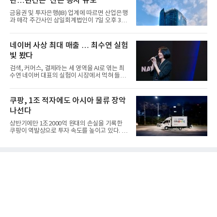
판…관건은 ‘산은 증자 규모’
금융권 및 투자은행(IB) 업계에 따르면 산업은행
과 매각 주간사인 삼일회계법인이 7일 오후 3시
마감한 KDB생명보험 매...
네이버 사상 최대 매출 … 최수연 실험
빛 봤다
검색, 커머스, 결제라는 세 영역을 AI로 엮는 최
수연 네이버 대표의 실험이 시장에서 먹혀 들어
갔다. 이른바 '풀 퍼널...
쿠팡, 1조 적자에도 아시아 물류 장악
나선다
상반기에만 1조2000억 원대의 손실을 기록한
쿠팡이 역발상으로 투자 속도를 높이고 있다. 이
는 단기 수익보다 장기적...