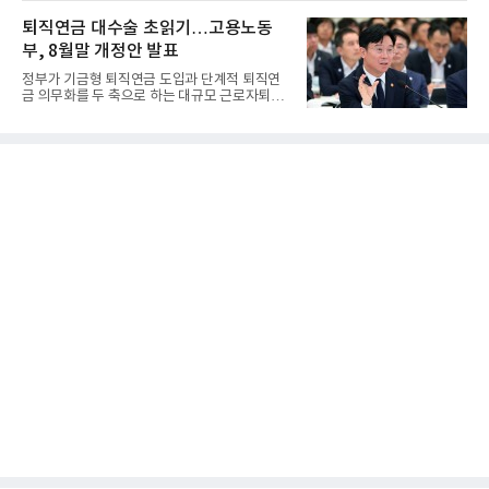
퇴직연금 대수술 초읽기…고용노동
부, 8월말 개정안 발표
정부가 기금형 퇴직연금 도입과 단계적 퇴직연
금 의무화를 두 축으로 하는 대규모 근로자퇴직
급여보장법(이하 근퇴법)...