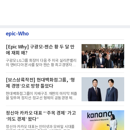
epic-Who
[Epic Why] 구광모-젠슨 황 두 달 만
에 재회 왜?
구광모 LG그룹 회장이 다음 주 미국 실리콘밸리
의 엔비디아 본사를 찾아 젠슨 황 최고경영자
(CEO)와 재회동한다. 지난...
[보스상륙작전] 현대백화점그룹, ‘형
제 경영’으로 방향 틀었다
현대백화점그룹이 지배구조 개편의 마지막 퍼즐
을 맞추며 정지선·정교선 형제의 공동경영 체제
를 사실상 굳혔다. 중간...
정신아 카카오 대표 “‘주목 경제’ 가고
‘의도 경제’ 왔다”
정신아 카카오 대표는 인터넷과 모바일 시대를