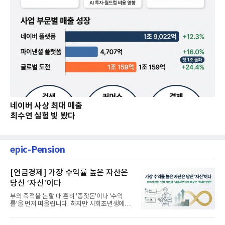
네이버 사상 최대 매출
최수연 실험 빛 봤다
epic-Pension
[연금경제] 가장 수익률 높은 자산은
당신 ‘자신’이다
부의 축적을 논할 때 흔히 '종잣돈'이나 '수익
률'을 먼저 떠올립니다. 하지만 사회초년생에게
가장 거대한 자산은 계좌...