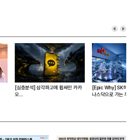
 삼각파고에 휩싸인 카카
[Epic Why] SK하이닉스가
[C
나스닥으로 가는 까닭은
“A
자체