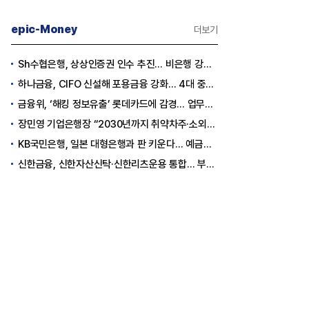
epic-Money
더보기
Sh수협은행, 상상인증권 인수 추진… 비은행 강화 ‘금융그룹’ 도약 발판
하나금융, CIFO 신설해 포용금융 강화… 4대 중심축 중심 상반기 목표 60% 달성
금융위, ‘해킹 정보유출’ 롯데카드에 감경... 업무정지 1.5개월
장민영 기업은행장 “2030년까지 취약차주·소외계층에 30조원 지원”
KB국민은행, 일본 대형은행과 판 키운다… 예금토큰으로 국가 간 결제 성공
신한금융, 신한자산신탁·신한리츠운용 통합… 부동산 금융 경쟁력 강화