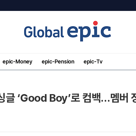
epic-Money
epic-Pension
epic-Tv
싱글 ‘Good Boy’로 컴백…멤버