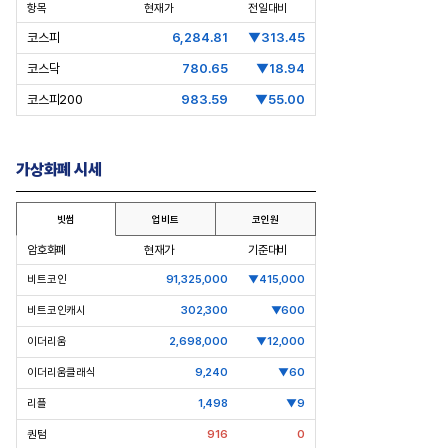
항목
현재가
전일대비
코스피
6,284.81
▼313.45
코스닥
780.65
▼18.94
코스피200
983.59
▼55.00
가상화폐 시세
빗썸
업비트
코인원
암호화폐
현재가
기준대비
EO’s Speech] 최태원
[심층분석] 포스코, 트리플 코어 투자
비트코인
91,325,000
▼415,000
I는 경기사이클 아닌 산업진화 그
본격화
비트코인캐시
302,300
▼600
”
16조7천억원 투자 재원 마련 전략
이더리움
2,698,000
▼12,000
은?
이더리움클래식
9,240
▼60
리플
1,498
▼9
퀀텀
916
0