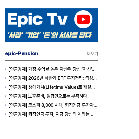
epic-Pension
더보기
[연금경제] 가장 수익률 높은 자산은 당신 ‘자신’이다
[연금경제] 2026년 하반기 ETF 투자전략: 급성장의 상반기를 접고, 이제 '실적'이 가르는 하반기를 맞다
[연금경제] 생애가치(Lifetime Value)로 재설계하는 은퇴 후 안정적 생활보장과 평생소득 전략
[연금경제] 노후준비, 월급만으로는 부족하다
[연금경제] 코스피 8,000 시대, 퇴직연금 투자자는 왜 지금 FOMO를 경계해야 하는가
[연금경제] 퇴직연금 투자, 지금 당신의 계좌는 어느 편인가?