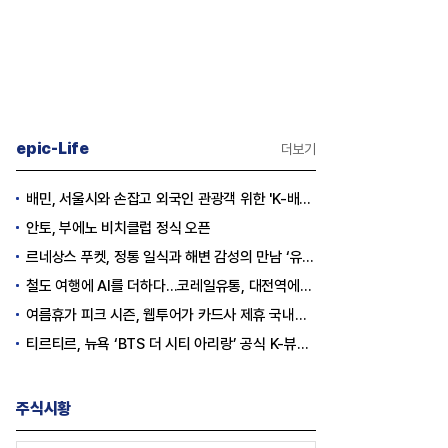
epic-Life
더보기
배민, 서울시와 손잡고 외국인 관광객 위한 'K-배달' 문화 개척
안토, 부에노 비치클럽 정식 오픈
르네상스 푸켓, 정통 일식과 해변 감성의 만남 ‘유나미’ 오픈
철도 여행에 AI를 더하다…코레일유통, 대전역에서 ‘AI 로컬동행’ 서비스 시작
여름휴가 피크 시즌, 웹투어가 카드사 제휴 국내선 캐시백으로 여행 경비 지원
티르티르, 뉴욕 ‘BTS 더 시티 아리랑’ 공식 K-뷰티 브랜드 참여
주식시황