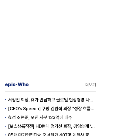
epic-Who
더보기
서정진 회장, 휴가 반납하고 글로벌 현장경영 나선다
[CEO's Speech] 쿠팡 김범석 의장 "성장 흐름은 변하지 않았다"
효성 조현준, 모친 지분 123억에 매수
[보스상륙작전] HD현대 정기선 회장, 경영승계 ‘큰 걸음’
85개 대기업집단서 오너일가 407명 계열사 등기임원 등재