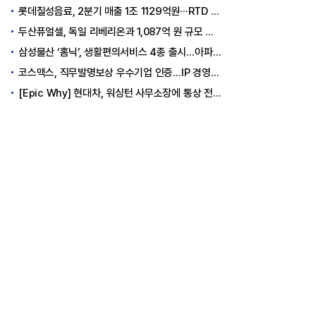
롯데칠성음료, 2분기 매출 1조 1129억원···RTD 폭발적 성장으로 수익성 방어
두산퓨얼셀, 독일 리베리온과 1,087억 원 규모 연료전지 핵심부품 공급 계약
삼성물산 ‘홈닉’, 생활편의서비스 4종 출시…아파트 거주자 일상 편의성 강화
코스맥스, 직무발명보상 우수기업 인증…IP 경영으로 화장품 ODM 경쟁력 강화
[Epic Why] 현대차, 워싱턴 사무소장에 통상 전문 외교관 발탁 왜?