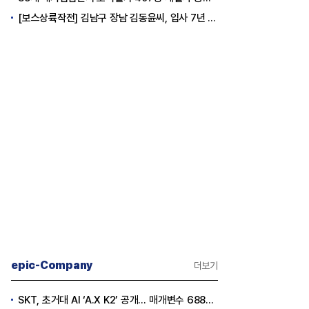
[보스상륙작전] 김남구 장남 김동윤씨, 입사 7년 만에 한투증권 임원 승진... '3세 경영' 행보
epic-Company
더보기
SKT, 초거대 AI ‘A.X K2’ 공개… 매개변수 6880억 개로 ‘일하는 AI’ 구현