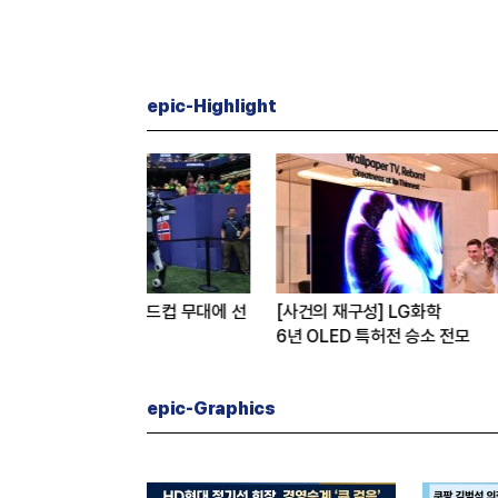
epic-Highlight
re] 월드컵 무대에 선
[사건의 재구성] LG화학
[심층분석]
6년 OLED 특허전 승소 전모
오
탈출구는?
epic-Graphics